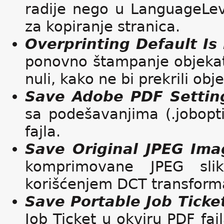
radije nego u LanguageLeve
za kopiranje stranica.
Overprinting Default Is
ponovno štampanje objekat
nuli, kako ne bi prekrili obj
Save Adobe PDF Setting
sa podešavanjima (.jobopti
fajla.
Save Original JPEG Ima
komprimovane JPEG sli
korišćenjem DCT transforma
Save Portable Job Ticke
Job Ticket u okviru PDF fajl