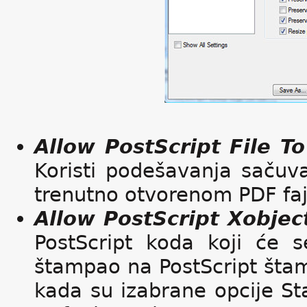
Allow PostScript File T
Koristi podešavanja sačuva
trenutno otvorenom PDF faj
Allow PostScript Xobjec
PostScript koda koji će s
štampao na PostScript šta
kada su izabrane opcije Sta