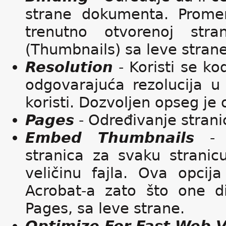
strane dokumenta. Promen
trenutno otvorenoj str
(Thumbnails) sa leve strane
Resolution
- Koristi se ko
odgovarajuća rezolucija u
koristi. Dozvoljen opseg je
Pages
- Određivanje strani
Embed Thumbnails
- U
stranica za svaku strani
veličinu fajla. Ova opcij
Acrobat-a zato što one d
Pages, sa leve strane.