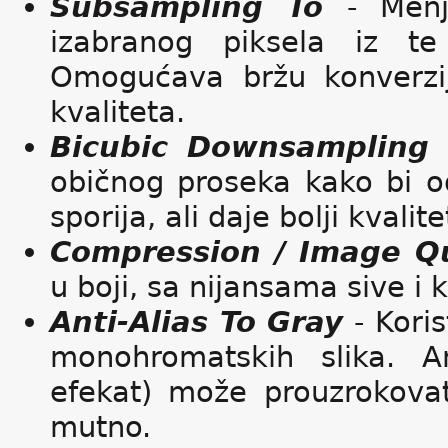
Subsampling To
- Menja
izabranog piksela iz te 
Omogućava bržu konverziju
kvaliteta.
Bicubic Downsampling 
običnog proseka kako bi o
sporija, ali daje bolji kvalite
Compression / Image Qu
u boji, sa nijansama sive i
Anti-Alias To Gray
- Koris
monohromatskih slika. An
efekat) može prouzrokovat
mutno.