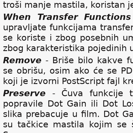
troši manje mastila, koristan je
When Transfer Function
upravljate funkcijama transfer
se koriste i zbog posebnih um
zbog karakteristika pojedinih 
Remove
- Briše bilo kakve fu
se obrišu, osim ako će se PD
koji je izvorni PostScript fajl kr
Preserve
- Čuva funkcije t
popravile Dot Gain ili Dot L
slika prebacuje u film. Dot Ga
su tačkice mastila kojim se