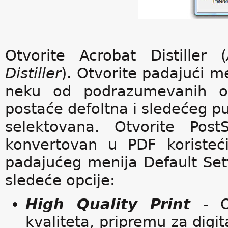
Otvorite Acrobat Distiller (
Distiller
). Otvorite padajući me
neku od podrazumevanih opc
postaće defoltna i sledećeg put
selektovana. Otvorite Post
konvertovan u PDF koristeći
padajućeg menija Default Set
sledeće opcije:
High Quality Print
- Ov
kvaliteta, pripremu za digi