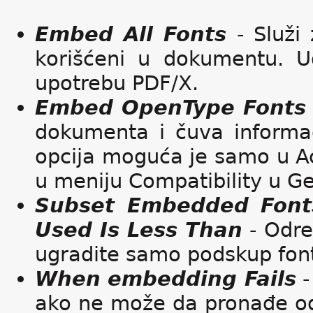
Embed All Fonts
- Služi 
korišćeni u dokumentu. U
upotrebu PDF/X.
Embed OpenType Fonts
dokumenta i čuva informa
opcija moguća je samo u Acr
u meniju Compatibility u G
Subset Embedded Font
Used Is Less Than
- Odre
ugradite samo podskup fon
When embedding Fails
-
ako ne može da pronađe odg