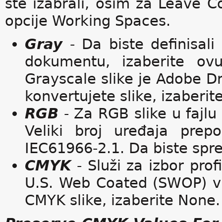
ste izabrali, osim za Leave C
opcije Working Spaces.
Gray
- Da biste definisali
dokumentu, izaberite ovu
Grayscale slike je Adobe D
konvertujete slike, izaberit
RGB
- Za RGB slike u fajlu 
Veliki broj uređaja prep
IEC61966-2.1. Da biste spre
CMYK
- Služi za izbor pro
U.S. Web Coated (SWOP) v2
CMYK slike, izaberite None.