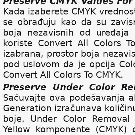
Preserve CMYK Values For
Kada izaberete CMYK vrednost
se obrađuju kao da su zavis
boja nezavisnih od uređaja 
koriste Convert All Colors 
izabrana, prostor boja nezavi
pod uslovom da je opcija Co
Convert All Colors To CMYK.
Preserve Under Color Re
Sačuvajte ova podešavanja ako
Generation izračunava količin
boje. Under Color Removal
Yellow komponente (CMYK) d