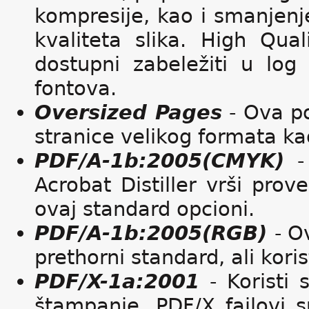
kompresije, kao i smanjenje
kvaliteta slika. High Qua
dostupni zabeležiti u log
fontova.
Oversized Pages
- Ova po
stranice velikog formata kao
PDF/A-1b:2005(CMYK)
- 
Acrobat Distiller vrši pro
ovaj standard opcioni.
PDF/A-1b:2005(RGB)
- O
prethorni standard, ali koris
PDF/X-1a:2001
- Koristi 
štampanje. PDF/X fajlovi 