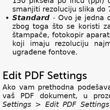
150 piksela po inču (ppi)
smanjiti rezoluciju slika do 
Standard
- Ovo je jedna 
zbog toga što se koristi 
štampače, fotokopir aparate
koji imaju rezoluciju na
ugrađene fontove.
Edit PDF Settings
Ako vam prethodna podešava
vaš PDF dokument, u prozor
Settings > Edit PDF Settings