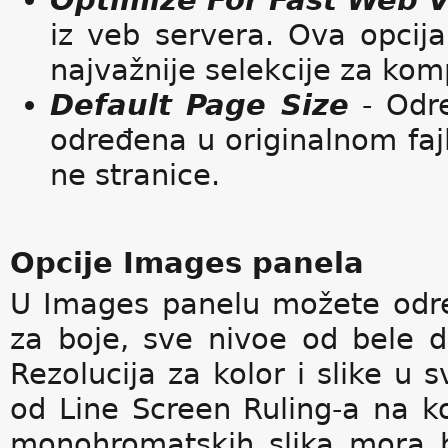
Optimize For Fast Web 
iz veb servera. Ova opcija
najvažnije selekcije za ko
Default Page Size
- Odre
određena u originalnom fajlu
ne stranice.
Opcije Images panela
U Images panelu možete odre
za boje, sve nivoe od bele 
Rezolucija za kolor i slike u
od Line Screen Ruling-a na ko
monohromatskih slika mora bi