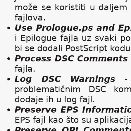
može se koristiti u dalje
fajlova.
Use Prologue.ps and Ep
i Epilogue fajla uz svaki po
bi se dodali PostScript kodu 
Process DSC Comments
fajla.
Log DSC Warnings
- 
problematičnim DSC ko
dodaje ih u log fajl.
Preserve EPS Informati
EPS fajl kao što su aplikaci
Preserve OPI Comment