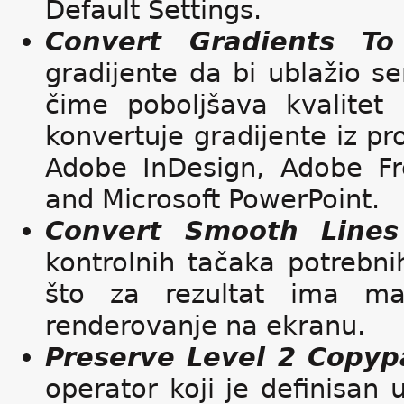
Default Settings.
Convert Gradients T
gradijente da bi ublažio sen
čime poboljšava kvalitet i
konvertuje gradijente iz pr
Adobe InDesign, Adobe Fr
and Microsoft PowerPoint.
Convert Smooth Lines
kontrolnih tačaka potrebni
što za rezultat ima ma
renderovanje na ekranu.
Preserve Level 2 Copy
operator koji je definisan