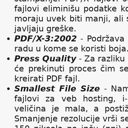
fajlovi eliminišu podatke k
moraju uvek biti manji, ali
javljaju greške.
PDF/X-3:2002
- Podržava u
radu u kome se koristi boja
Press Quality
- Za razliku
će prekinuti proces čim s
kreirati PDF fajl.
Smallest File Size
- Nam
fajlovi za veb hosting, i
veličina je mala, a posti
Smanjenje rezolucije vrši s