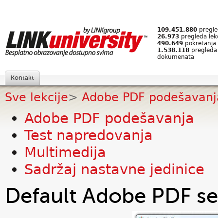
109.451.880
pregled
26.973
pregleda lek
490.649
pokretanja 
1.538.118
pregleda
dokumenata
Kontakt
Sve lekcije
>
Adobe PDF podešavanj
Adobe PDF podešavanja
Test napredovanja
Multimedija
Sadržaj nastavne jedinice
Default Adobe PDF se