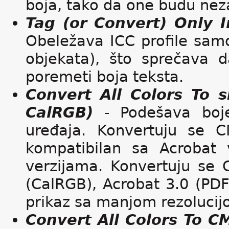
boja, tako da one budu nez
Tag (or Convert) Only
Obeležava ICC profile samo
objekata), što sprečava da
poremeti boja teksta.
Convert All Colors To 
CalRGB)
- Podešava boje
uređaja. Konvertuju se 
kompatibilan sa Acrobat v
verzijama. Konvertuju se 
(CalRGB), Acrobat 3.0 (PDF
prikaz sa manjom rezolucij
Convert All Colors To 