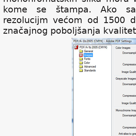
kome se štampa. Ako sač
rezolucijm većom od 1500 dp
značajnog poboljšanja kvalitet