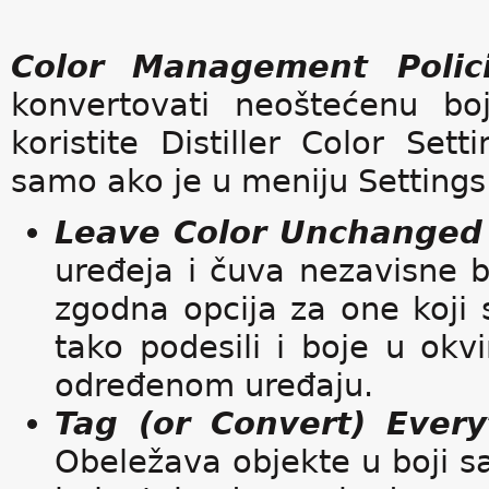
Color Management Polic
konvertovati neoštećenu bo
koristite Distiller Color Set
samo ako je u meniju Settings
Leave Color Unchanged
uređeja i čuva nezavisne b
zgodna opcija za one koji 
tako podesili i boje u okv
određenom uređaju.
Tag (or Convert) Ever
Obeležava objekte u boji sa