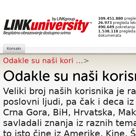
109.451.880
pregled
26.973
pregleda lek
490.649
pokretanja 
1.538.118
pregleda
dokumenata
Kontakt
Odakle su naši kori ...
>
Odakle su naši koris
Veliki broj naših korisnika je 
poslovni ljudi, pa čak i deca iz
Crna Gora, BiH, Hrvatska, Mak
savladali znanja iz raznih tema,
to isto čine iz Amerike, Kine, Š