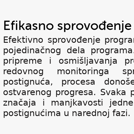
Efikasno sprovođenj
Efektivno sprovođenje progra
pojedinačnog dela programa
pripreme i osmišljavanja pr
redovnog monitoringa spr
postignuća, procesa donoš
ostvarenog progresa. Svaka 
značaja i manjkavosti jedn
postignućima u narednoj fazi.