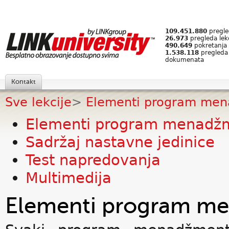
109.451.880
pregled
26.973
pregleda lek
490.649
pokretanja 
1.538.118
pregleda
dokumenata
Kontakt
Sve lekcije
>
Elementi program me
Elementi program menadž
Sadržaj nastavne jedinice
Test napredovanja
Multimedija
Elementi program m