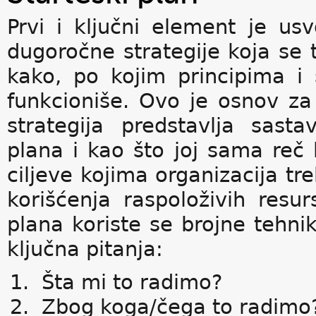
Prvi i ključni element je us
dugoročne strategije koja se
kako, po kojim principima i
funkcioniše. Ovo je osnov za
strategija predstavlja sast
plana i kao što joj sama reč 
ciljeve kojima organizacija tre
korišćenja raspoloživih resur
plana koriste se brojne tehni
ključna pitanja:
Šta mi to radimo?
Zbog koga/čega to radimo