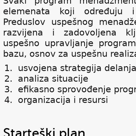
Svaki program menadžment 
elemenata koji određuju 
Preduslov uspešnog menadže
razvijena i zadovoljena k
uspešno upravljanje progra
bazu, osnov za uspešnu realiza
usvojena strategija delanj
analiza situacije
efikasno sprovođenje pro
organizacija i resursi
Starteški plan