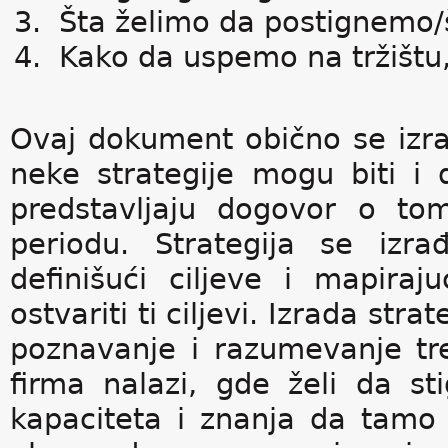
Šta želimo da postignemo/št
Kako da uspemo na tržištu,
Ovaj dokument obično se izra
neke strategije mogu biti i 
predstavljaju dogovor o to
periodu. Strategija se izra
definišući ciljeve i mapir
ostvariti ti ciljevi. Izrada s
poznavanje i razumevanje tren
firma nalazi, gde želi da s
kapaciteta i znanja da tamo 