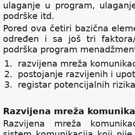
ulaganje u program, ulaganje
podrške itd.
Pored ova četiri bazična ele
određen i sa još tri faktor
podrška program menadžmen
razvijena mreža komunikac
postojanje razvijenih i upo
registar potencijalnih rizik
Razvijena mreža komunika
Razvijena mreža komunikac
sistem komunikacija koji nije