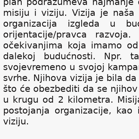
plan podrazumeva najmanje dv
misiju i viziju. Vizija je na
organizacija izgleda u bu
orijentacije/pravca razvoj
očekivanjima koja imamo od
dalekoj budućnosti. Npr. t
svojevremeno u svojoj kampanj
svrhe. Njihova vizija je bila da
što će obezbediti da se njihov
u krugu od 2 kilometra. Misij
postojanja organizacije, kao 
viziju.