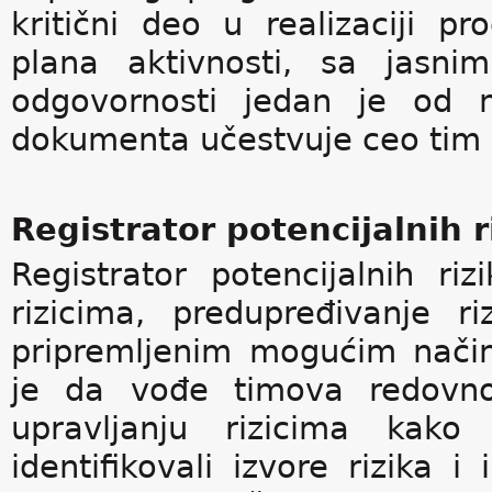
kritični deo u realizaciji p
plana aktivnosti, sa jasn
odgovornosti jedan je od n
dokumenta učestvuje ceo tim 
Registrator potencijalnih r
Registrator potencijalnih riz
rizicima, predupređivanje r
pripremljenim mogućim nači
je da vođe timova redovno
upravljanju rizicima kako 
identifikovali izvore rizika 