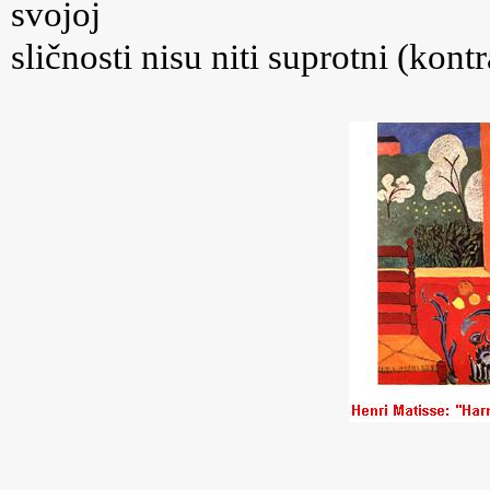
svojoj
sličnosti nisu niti suprotni (kont