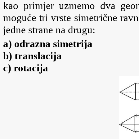
kao primjer uzmemo dva geome
moguće tri vrste simetrične rav
jedne strane na drugu:
a) odrazna simetrija
b) translacija
c) rotacija