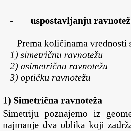
-
uspostavljanju ravnotež
Prema količinama vrednosti s
1) simetričnu ravnotežu
2) asimetričnu ravnotežu
3) optičku ravnotežu
1) Simetrična ravnoteža
Simetriju poznajemo iz geome
najmanje dva oblika koji zadrž