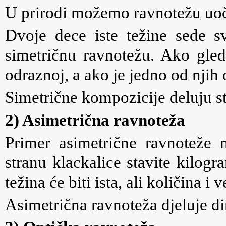
U prirodi možemo ravnotežu uoči
Dvoje dece iste težine sede sv
simetričnu ravnotežu. Ako gl
odraznoj, a ako je jedno od njih 
Simetrične kompozicije deluju st
2) Asimetrična ravnoteža
Primer asimetrične ravnoteže 
stranu klackalice stavite kilog
težina će biti ista, ali količina i v
Asimetrična ravnoteža djeluje d