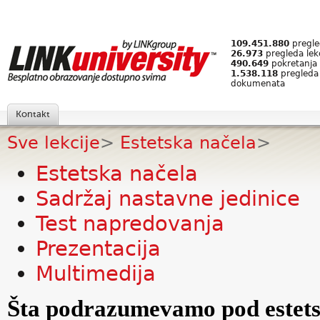
109.451.880
pregled
26.973
pregleda lek
490.649
pokretanja 
1.538.118
pregleda
dokumenata
Kontakt
Sve lekcije
>
Estetska načela
>
Estetska načela
Sadržaj nastavne jedinice
Test napredovanja
Prezentacija
Multimedija
Šta podrazumevamo pod estet