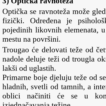
3) Optička ravnoteža
Optička se ravnoteža može gleda
fizički. Određena je psiholo
pojedinih likovnih elemenata, u
mestu na površini.
Trougao će delovati teže od če
nadole deluje teži od trougla o
lakši od uglastih.
Primarne boje djeluju teže od s
hladnih, svetli od tamnih, a int
oblici načiniti će se u ko
izjednačavanja težine.