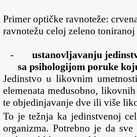
Primer optičke ravnoteže: crvena
ravnotežu celoj zeleno toniranoj s
-
ustanovljavanju jedinst
sa psihologijom poruke koju
Jedinstvo u likovnim umetnost
elemenata međusobno, likovnih
te objedinjavanje dve ili više li
To je težnja ka jedinstvenoj c
organizma. Potrebno je da sve 