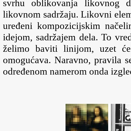
svrhu oblikovanja likovnog d
likovnom sadržaju. Likovni elem
uređeni kompozicijskim načel
idejom, sadržajem dela. To vred
želimo baviti linijom, uzet 
omogućava. Naravno, pravila se 
određenom namerom onda izgled