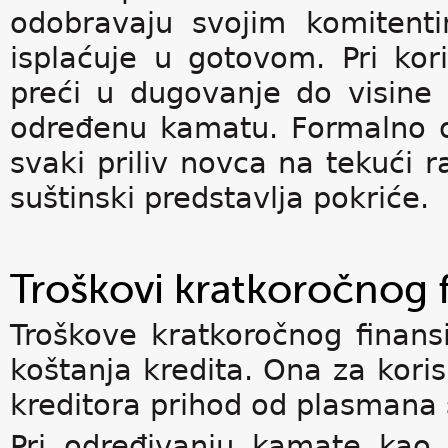
odobravaju svojim komitent
isplaćuje u gotovom. Pri kor
preći u dugovanje do visine
određenu kamatu. Formalno o
svaki priliv novca na tekući r
suštinski predstavlja pokriće.
Troškovi kratkoročnog f
Troškove kratkoročnog finans
koštanja kredita. Ona za koris
kreditora prihod od plasmana 
Pri određivanju kamate kao 