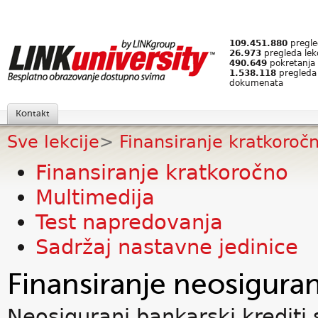
109.451.880
pregled
26.973
pregleda lek
490.649
pokretanja 
1.538.118
pregleda
dokumenata
Kontakt
Sve lekcije
>
Finansiranje kratkoroč
Finansiranje kratkoročno
Multimedija
Test napredovanja
Sadržaj nastavne jedinice
Finansiranje neosigura
Neosigurani bankarski krediti 