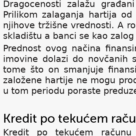
Dragocenosti zalažu građani
Prilikom zalaganja hartija od
njihove tržišne vrednosti. A 
skladištu a banci se kao zalog
Prednost ovog načina finansi
imovine dolazi do novčanih s
tome što on smanjuje finansij
založene hartije ne mogu prod
u tom periodu poraste preduzeć
Kredit po tekućem rač
Kredit po tekućem računu j