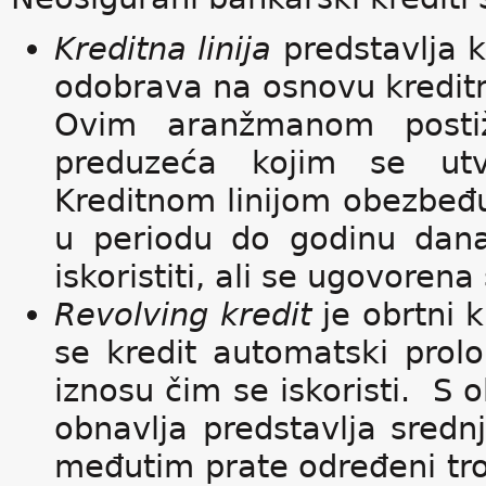
Kreditna linija
predstavlja k
odobrava na osnovu kreditn
Ovim aranžmanom posti
preduzeća kojim se utv
Kreditnom linijom obezbeđu
u periodu do godinu dana
iskoristiti, ali se ugovoren
Revolving kredit
je obrtni 
se kredit automatski prol
iznosu čim se iskoristi. S 
obnavlja predstavlja srednj
međutim prate određeni tro