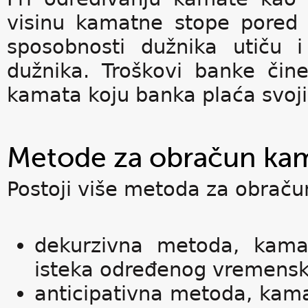
visinu kamatne stope pored
sposobnosti dužnika utiču 
dužnika. Troškovi banke čine
kamata koju banka plaća svo
Metode za obračun ka
Postoji više metoda za obrač
dekurzivna metoda, kama
isteka određenog vremensko
anticipativna metoda, kam