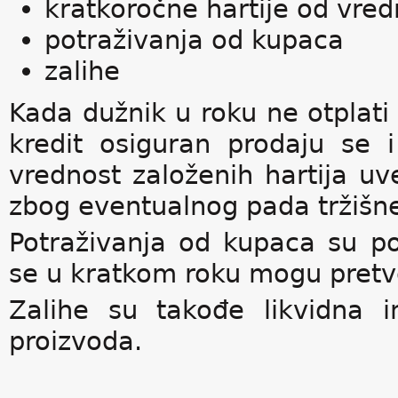
kratkoročne hartije od vred
potraživanja od kupaca
zalihe
Kada dužnik u roku ne otplati 
kredit osiguran prodaju se 
vrednost založenih hartija uv
zbog eventualnog pada tržišne 
Potraživanja od kupaca su pos
se u kratkom roku mogu pretvo
Zalihe su takođe likvidna i
proizvoda.