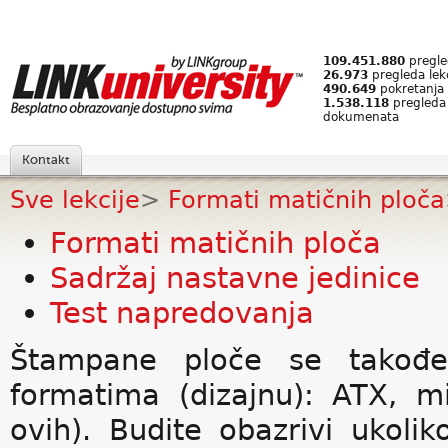
109.451.880
pregled
26.973
pregleda lek
490.649
pokretanja 
1.538.118
pregleda
dokumenata
Kontakt
Sve lekcije
>
Formati matičnih ploča
Formati matičnih ploča
Sadržaj nastavne jedinice
Test napredovanja
Štampane ploče se takođe 
formatima (dizajnu): ATX, mi
ovih). Budite obazrivi ukoli