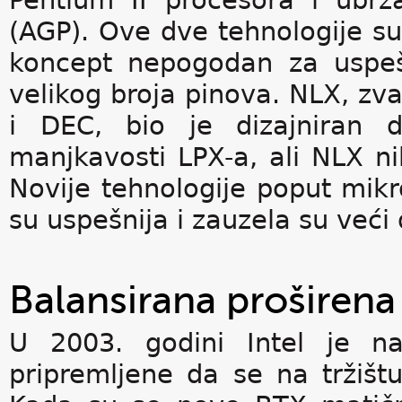
Pentium II procesora i ubrz
(AGP). Ove dve tehnologije s
koncept nepogodan za uspeš
velikog broja pinova. NLX, zv
i DEC, bio je dizajniran d
manjkavosti LPX-a, ali NLX ni
Novije tehnologije poput mikr
su uspešnija i zauzela su veći 
Balansirana proširena
U 2003. godini Intel je na
pripremljene da se na tržišt