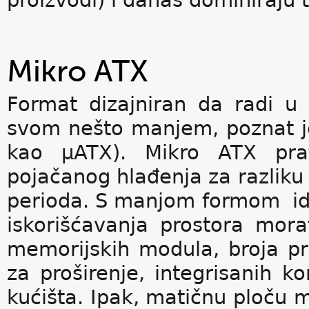
proizvodi) i danas dominiraju 
Mikro ATX
Format dizajniran da radi u
svom nešto manjem, poznat je
kao μATX). Mikro ATX prat
pojačanog hlađenja za razliku 
perioda. S manjom formom id
iskorišćavanja prostora mora
memorijskih modula, broja pri
za proširenje, integrisanih k
kućišta. Ipak, matičnu ploču 