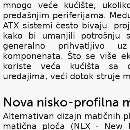
mnogo veće kućište, ukolik
pređašnjim periferijama. Među
ATX sistemi često bivaju pro
kako bi umanjili potrošnju s
generalno prihvatljivo 
komponenata. Što se više ek
koriste veća kućišta sa d
uređajima, veći dotok struje 
Nova nisko-profilna 
Alternativan dizajn matičnih p
matična ploča (NLX - New Lo