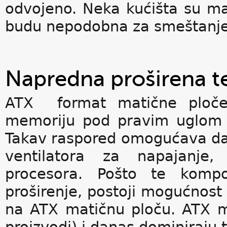
odvojeno. Neka kućišta su ma
budu nepodobna za smeštanje m
Napredna proširena t
ATX format matične ploče 
memoriju pod pravim uglom u
Takav raspored omogućava da
ventilatora za napajanje,
procesora. Pošto te komp
proširenje, postoji mogućnost 
na ATX matičnu ploču. ATX ma