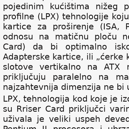
pojedinim kućištima nižeg p
profilne (LPX) tehnologije koju
kartice za proširenje (ISA,
odnosu na matičnu ploču nor
Card) da bi optimalno iskor
Adapterske kartice, ili „ćerke 
slotove vertikalno na ATX 
priključuju paralelno na m
najzahtevnija dimenzija ne bi u
LPX, tehnologija kod koje je iz
su Rriser Card priključci var
uživala je veliki uspeh deve