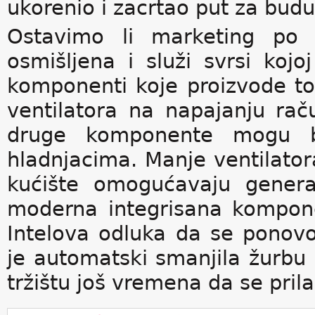
ukorenio i zacrtao put za bud
Ostavimo li marketing po s
osmišljena i služi svrsi koj
komponenti koje proizvode top
ventilatora na napajanju raču
druge komponente mogu bi
hladnjacima. Manje ventilatora
kućište omogućavaju general
moderna integrisana kompone
Intelova odluka da se ponovo
je automatski smanjila žurbu 
tržištu još vremena da se prila