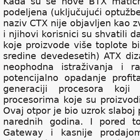
Kada su se nove BTX matične
podeljena (uključujući optužb
naziv CTX nije objavljen kao z
i njihovi korisnici su shvatili
koje proizvode više toplote bi
sredine devedesetih) ATX diz
neophodna istraživanja i ra
potencijalno opadanje profit
generaciji procesora koj
procesorima koje su proizvodi
Ovaj otpor je bio uzrok slabo
narednih godina. I pored 
Gateway i kasnije prodajo