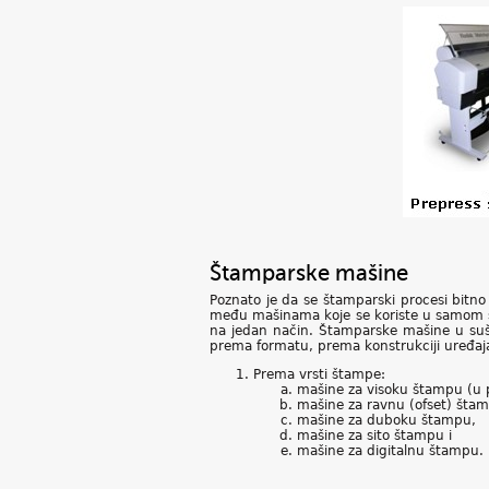
Štamparske mašine
Poznato je da se štamparski procesi bitno 
među mašinama koje se koriste u samom š
na jedan način. Štamparske mašine u sušt
prema formatu, prema konstrukciji uređaja
Prema vrsti štampe:
mašine za visoku štampu (u 
mašine za ravnu (ofset) šta
mašine za duboku štampu,
mašine za sito štampu i
mašine za digitalnu štampu.