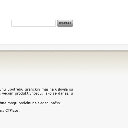
vnu upotrebu grafičkih mašina uslovila su
za većom produktivnošću. Tako se danas, u
šine mogu podeliti na sledeći način:
ma CTPlate )