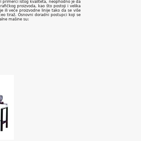
 primerci istog kvaliteta, neophodno je da
afičkog proizvoda, kao što postoji i velika
 ili veće proizvodne linije tako da se više
eo tiraž. Osnovni doradni postupci koji se
jalne mašine su: