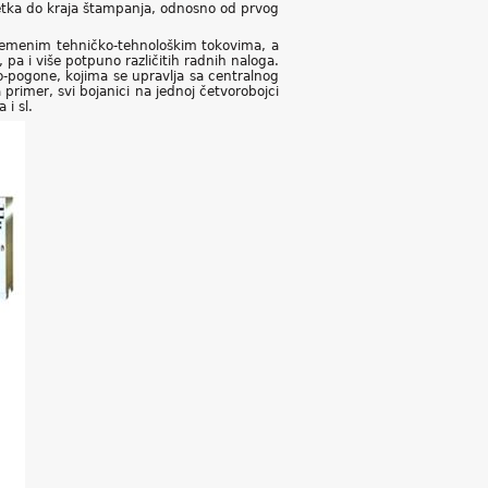
četka do kraja štampanja, odnosno od prvog
vremenim tehničko-tehnološkim tokovima, a
a i više potpuno različitih radnih naloga.
o-pogone, kojima se upravlja sa centralnog
rimer, svi bojanici na jednoj četvorobojci
 i sl.