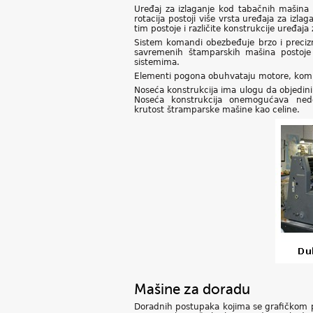
Uređaj za izlaganje kod tabačnih mašina 
rotacija postoji više vrsta uređaja za iz
tim postoje i različite konstrukcije uređaja 
Sistem komandi obezbeđuje brzo i precizn
savremenih štamparskih mašina postoje
sistemima.
Elementi pogona obuhvataju motore, komp
Noseća konstrukcija ima ulogu da objedini
Noseća konstrukcija onemogućava nedoz
krutost štramparske mašine kao celine.
Mašine za doradu
Doradnih postupaka kojima se grafičkom pr