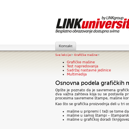
Kontakt
Sve lekcije
>
Grafičke mašine
>
Grafičke mašine
Test napredovanja
Sadržaj nastavne jedinice
Multimedija
Osnovna podela grafičkih 
Opšte je poznato da je savremena grafičk
dva važna zahteva koja su se postavila p
procesima savremene štampe, mašine koris
Kao što se grafička proizvodnja deli u tri
mašine u pripremi ( teži se tome da
mašine u samoj štampi – štamparske 
mašine u grafičkoj doradi (knjigove