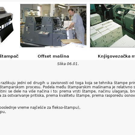
Slika 06.01.
razlikuju jedni od drugih u zavisnosti od toga koja se tehnika štampe pri
tamparskom procesu. Podela među štamparskim mašinama je relativno slo
ini se dele na više načina i to: prema vrsti štampe, načinu ulaganja, br
 za ostvarivanje pritiska, prema kvalitetu štampe, prema rasporedu osnovn
poslednje vreme najčešće za flekso-štampu),
mpu,