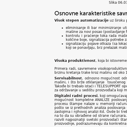
Slika 06.03
Osnovne karakteristike sav
Visok stepen automatizacije
uz široku
eliminisanje ili bar minimiziranje 
mašine za novi posao (postavljanje fo
kontrolu i praćenje toka rada maši
količine boje, signalizacija potrebe 
signalizaciju pojave otkaza (sa lo
koji se ponavljaju, brz prelazak ma
Visoka produktivnost
, koja bi istovrem
Primera radi, savremene visokoproduktivn
brzinu kretanja trake kroz mašinu od oko 
Servisabilnost
, odnosno mogućnost održ
mašini, i što brže otklanjanje touočenog 
Takođe bi trebalo istaći i TELESUPPORT op
za održavanje u sedištu proizvođača koji 
Digitalni radni procesi
, koji omogućava
mogućnost kompletne ANALIZE poslovanja
procesu štampe nalaze u memoriji računar
pošto se iz prethodnih analiza poslovanja 
zastojima i njihovoj analizi itd. Ovde bi t
na to da su obrađene od strane računara. 
razvili najpoznatiji svetski proizvodači 
proizvodnje, podrazumevaju da konkretna 