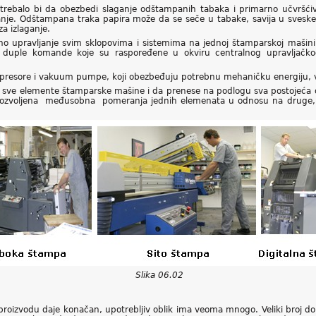
trebalo bi da obezbedi slaganje odštampanih tabaka i primarno učvršći
laganje. Odštampana traka papira može da se seče u tabake, savija u svesk
za izlaganje.
o upravljanje svim sklopovima i sistemima na jednoj štamparskoj mašini o
 duple komande koje su raspoređene u okviru centralnog upravljačkog
resore i vakuum pumpe, koji obezbeđuju potrebnu mehaničku energiju, v
 sve elemente štamparske mašine i da prenese na podlogu sva postojeća o
voljena međusobna pomeranja jednih elemenata u odnosu na druge, 
Slika 06.02
oizvodu daje konačan, upotrebljiv oblik ima veoma mnogo. Veliki broj do