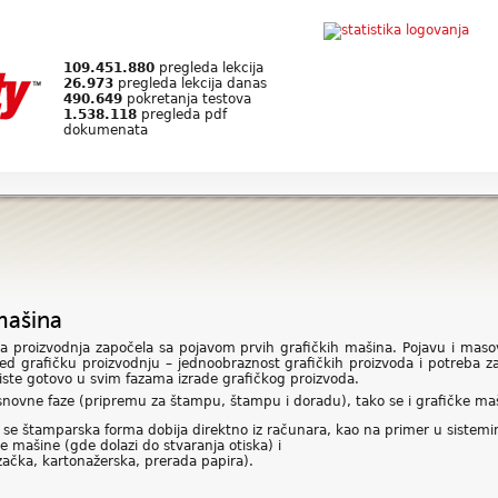
109.451.880
pregleda lekcija
26.973
pregleda lekcija danas
490.649
pokretanja testova
1.538.118
pregleda pdf
dokumenata
mašina
a proizvodnja započela sa pojavom prvih grafičkih mašina. Pojavu i maso
red grafičku proizvodnju – jednoobraznost grafičkih proizvoda i potreba 
te gotovo u svim fazama izrade grafičkog proizvoda.
 osnovne faze (pripremu za štampu, štampu i doradu), tako se i grafičke ma
 se štamparska forma dobija direktno iz računara, kao na primer u sistemi
mašine (gde dolazi do stvaranja otiska) i
začka, kartonažerska, prerada papira).