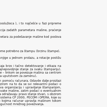
poslužioca ), i to najčešće u fazi pripreme
kcija zadatih parametara mašine, praćenje
rametara za podešavanje mašine kod poslova
 vreme potrebno za štampu (brzinu štampe).
jige u jednom prolazu, a rotacije postižu
ja brzo i tačno detektovanje i otkaza na
jnepovoljnije stanje za svaku štampariju).
mpe – linkom se povezuje mašina sa centrom
o sa uputstvom za zamenu).
m pomoću računara. Odavde dalje proizlazi
rom na to da se svi relevantni podaci o
a organizaciju i upravljanje štamparijom,
ti svake mašine, zatim podaci o eventualnim
da odražavaju pravo stanje stvari, s obzirom
ka sistema CP 2000, PECOM i OPERA, koje su
i, u kojima računar upravlja mašinom tokom
ogućnost mrežnog povezivanja.