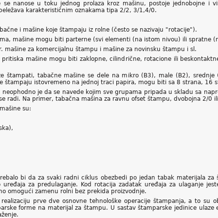
e se nanose u toku jednog prolaza kroz mašinu, postoje jednobojne i
obeležava karakterističnim oznakama tipa 2/2, 3/1,4/0.
bačne i mašine koje štampaju iz rolne (često se nazivaju "rotacije").
a, mašine mogu biti parterne (svi elementi (na istom nivou) ili spratne (n
pr. mašine za komercijalnu štampu i mašine za novinsku štampu i sl.
 pritiska mašine mogu biti zaklopne, cilindrične, rotacione ili beskontaktne
 štampati, tabačne mašine se dele na mikro (B3), male (B2), srednje (
e štampaju istovremeno na jednoj traci papira, mogu biti sa 8 strana, 16 st
ni neophodno je da se navede kojim sve grupama pripada u skladu sa nap
se radi. Na primer, tabačna mašina za ravnu ofset štampu, dvobojna 2/0 il
 mašine su:
ska),
rebalo bi da za svaki radni ciklus obezbedi po jedan tabak materijala za
 uređaja za predulaganje. Kod rotacija zadatak uređaja za ulaganje je
no omogući zamenu rolni bez prekida proizvodnje.
ealizaciju prve dve osnovne tehnološke operacije štampanja, a to su o
arske forme na materijal za štampu. U sastav štamparske jedinice ulaze el
aženje.