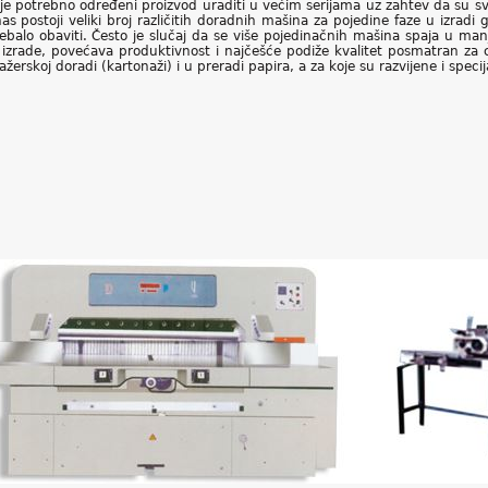
e potrebno određeni proizvod uraditi u većim serijama uz zahtev da su svi
 postoji veliki broj različitih doradnih mašina za pojedine faze u izradi gr
ebalo obaviti. Često je slučaj da se više pojedinačnih mašina spaja u manje
izrade, povećava produktivnost i najčešće podiže kvalitet posmatran za c
erskoj doradi (kartonaži) i u preradi papira, a za koje su razvijene i speci