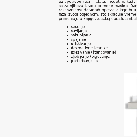
uz upotrebu ručnih alata, međutim, kada j
se za njihovu izradu primene mašine. Danas
raznovrsnost doradnih operacija koje bi tr
faza izvodi odjednom, što skraćuje vreme 
primenjuju u knjigovezačkoj doradi, ambalaž
sečenje
savijanje
sakupljanje
spajanje
utiskivanje
dekorativne tehnike
izrezivanje (štancovanje)
žljebljenje (bigovanje)
perforisanje i sl.