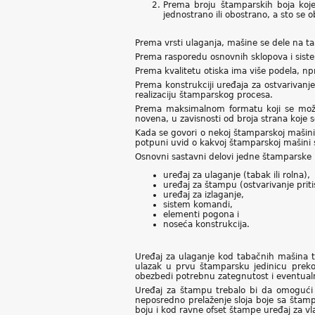
Prema broju štamparskih boja koj
jednostrano ili obostrano, a sto se 
Prema vrsti ulaganja, mašine se dele na ta
Prema rasporedu osnovnih sklopova i sistem
Prema kvalitetu otiska ima više podela, n
Prema konstrukciji uređaja za ostvarivanje
realizaciju štamparskog procesa.
Prema maksimalnom formatu koji se može
novena, u zavisnosti od broja strana koje s
Kada se govori o nekoj štamparskoj maši
potpuni uvid o kakvoj štamparskoj mašini 
Osnovni sastavni delovi jedne štamparske
uređaj za ulaganje (tabak ili rolna),
uređaj za štampu (ostvarivanje priti
uređaj za izlaganje,
sistem komandi,
elementi pogona i
noseća konstrukcija.
Uređaj za ulaganje kod tabačnih mašina t
ulazak u prvu štamparsku jedinicu preko
obezbedi potrebnu zategnutost i eventual
Uređaj za štampu trebalo bi da omogući r
neposredno prelaženje sloja boje sa štamp
boju i kod ravne ofset štampe uređaj za vl