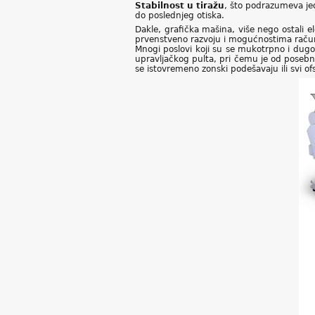
Stabilnost u tiražu
, što podrazumeva je
do poslednjeg otiska.
Dakle, grafička mašina, više nego ostali
prvenstveno razvoju i mogućnostima računa
Mnogi poslovi koji su se mukotrpno i dugo
upravljačkog pulta, pri čemu je od posebn
se istovremeno zonski podešavaju ili svi of