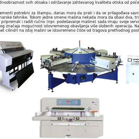
dnoobraznost svih otisaka i održavanje zahtevanog kvaliteta otiska od po
 elementi potrebni za štampu, danas mora da prati i da se prilagođava sa
rske tehnike. Tokom jedne smene mašina nekada mora da obavi dva, tri, p
 pripremali i radili ručno (npr. podešavanje mašine) sada imaju svoje serv
og značaja mogućnost istovremenog obavljanja više složenih operacija. Na p
set cilindri na istoj mašini se istovremeno čiste od tragova prethodnog posla