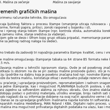
.
Mašina za sečenje Mašina za savijanje
remenih grafičkih mašina
 primenu računarske tehnike, što omogućava:
uticaja ljudskog faktora u procesu štampe (smanjenje uticaja rukovaoca - 
rme, formati papira, pritisci, zonski raspored u bojaniku i sl),
ne i njenog stanja tokom štampe (npr. kontrola otiska, automatska kore
za zamenu rolne, stanje sredstva za vlaženje),
kacijom gde se desio i šifrom kojoj grupi otkaza pripada), memorisanje pa
šine sa jednog radnog naloga na sledeći.
eno trebalo da zadovolji tri najvažnija parametra štampe: kvalitet, cenu i
e mašine omogućavaju štampanje tabaka sa 64 strane B5 formata neke kn
15 m/s.
avanja mašine u tehnički ispravnom stanju. Ovde je od posebnog znača
otkaza (s obzirom na da se pri zastoju mašine proizvode gubici, sto je na
ciju (podrške na daljinu koja je posebno značajna kod npr. novinske šta
može da testira mašinu, konstatuje otkaz i eventualno pošalje rezervni de
ju praćenje_i upravljanje proizvodnjom, repromaterijalom i radnorn snago
 jedne štamparije, kao i mogućnost PLANIRANJA budućih poslova, s obzi
a zajedno sa softverskim alatima za njihovu obradu. Ovo znatno olakšav
dobijaju podaci o potrošnji materijala, utrošku energije, broju radnih sa
rebalo naglasiti da su informacije dobijene na ovaj način apsolutno verne i 
Danas se za upravljanje grafičkim mašinama najviše koriste tri softvers
štamparskih mašina Heidelberg, MAN Roland i KBA. Digitalni radni proces
mašina ima mogućnost prihvatanja digitalnih podataka na ulazu, kao i m