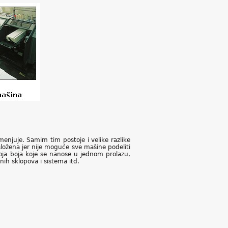
menjuje. Samim tim postoje i velike razlike
žena jer nije moguće sve mašine podeliti
oja boja koje se nanose u jednom prolazu,
ih sklopova i sistema itd.