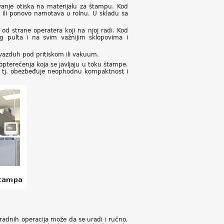
vanje otiska na materijalu za štampu. Kod
e ili ponovo namotava u rolnu. U skladu sa
d strane operatera koji na njoj radi. Kod
 pulta i na svim važnijim sklopovima i
azduh pod pritiskom ili vakuum.
pterećenja koja se javljaju u toku štampe.
tj. obezbeđuje neophodnu kompaktnost i
radnih operacija može da se uradi i ručno,