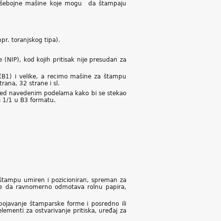
 višebojne mašine koje mogu da štampaju
pr. toranjskog tipa).
 (NIP), kod kojih pritisak nije presudan za
B1) i velike, a recimo mašine za štampu
rana, 32 strane i sl.
red navedenim podelama kako bi se stekao
i 1/1 u B3 formatu.
 štampu umiren i pozicioniran, spreman za
ste da ravnomerno odmotava rolnu papira,
bojavanje štamparske forme i posredno ili
ementi za ostvarivanje pritiska, uređaj za