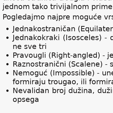
jednom tako trivijalnom prime
Pogledajmo najpre moguće vrs
Jednakostraničan (Equilater
Jednakokraki (Isosceles) - 
ne sve tri
Pravougli (Right-angled) - 
Raznostranični (Scalene) - s
Nemoguć (Impossible) - un
formiraju trougao, ili formi
Nevalidan broj dužina, duži
opsega