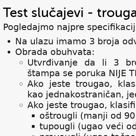
Test slučajevi - troug
Pogledajmo najpre specifikaci
Na ulazu imamo 3 broja od
Obrada obuhvata:
Utvrđivanje da li 3 b
štampa se poruka NIJE
Ako jeste trougao, kla
kao jednakostraničan, je
Ako jeste trougao, klasi
oštrougli (manji od 90
tupougli (ugao veći od