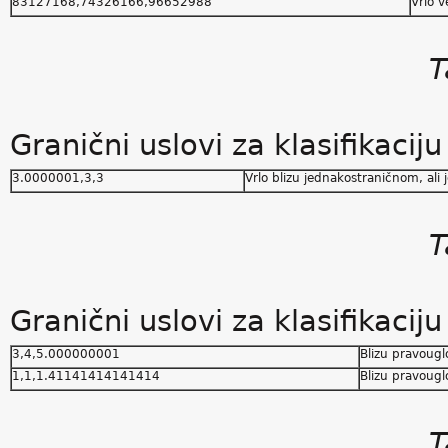
83127168,74326166,96652988
Vrlo v
T
Granični uslovi za klasifikaciju
3.0000001,3,3
Vrlo blizu jednakostraničnom, ali 
T
Granični uslovi za klasifikacij
3,4,5.000000001
Blizu pravougl
1,1,1.41141414141414
Blizu pravougl
T