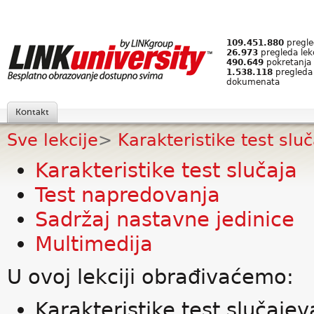
109.451.880
pregled
26.973
pregleda lek
490.649
pokretanja 
1.538.118
pregleda
dokumenata
Kontakt
Sve lekcije
>
Karakteristike test slu
Karakteristike test slučaja
Test napredovanja
Sadržaj nastavne jedinice
Multimedija
U ovoj lekciji obrađivaćemo:
Karakteristike test slučajev