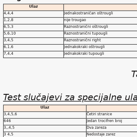
Ulaz
4,4,4
Jednakostraničan oštrougli
1,2,8
nije trougao
6,5,3
Raznostranični oštrougli
5,6,10
Raznostranični tupougli
3,4,5
Raznostranični right
6,1,6
Jednakokraki oštrougli
7,4,4
Jednakokraki tupougli
T
Test slučajevi za specijalne u
Ulaz
3,4,5,6
Četiri stranice
646
Jedan trocifren broj
3,,4,5
Dva zareza
3 4,5
Nedostaje zarez