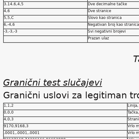
3.14.6,4,5
Dve decimalne tačke
4,6
Dve stranice
5,5,C
Slovo kao stranica
6,-4,6
Negativan broj kao stranica
-3,-3,-3
Svi negativni brojevi
Prazan ulaz
T
Granični test slučajevi
Granični uslovi za legitiman t
1,1,2
Linija
0,0,0
Tačka
4,0,3
Strani
9170,9168,3
Vrlo m
.0001,.0001,.0001
Vrlo m