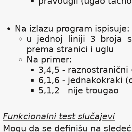
pravougli (ugao tačno
Na izlazu program ispisuje:
u jednoj liniji 3 broja s
prema stranici i uglu
Na primer:
3,4,5 - raznostranični
6,1,6 - jednakokraki (o
5,1,2 - nije trougao
Funkcionalni test slučajevi
Mogu da se definišu na sledeći