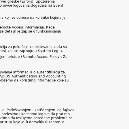
ver greške (Errors), upozorenja
o nivoe logovanja događaja na Event
a koji se odnose na korinike kojima je
emote Access informacija. Kada
e detaljnije zapise o funkcionisanju
acija za pokušaje konektovanja kada su
ts) koji se zapisuju u System Log-u.
eni pristup (Remote Access Policy). Za
anje informacija o autentifikaciji za
RADIUS Authentication and Accounting
Možemo da koristimo informacije koje su
je. Podešavanjem i korišćenjem log fajlova
a podesimo i koristimo logove da pratimo
 želimo da izolujemo određene probleme sa
stup koja je ili dozvolila ili zabranila