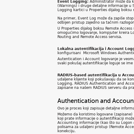
Event Logging:
Administrator može da ko
(Warnings) i druge detaljne informacije
Logging kartici u Properties dijalog boks
Na primer, Event Log može da zapiše stopi
odbijen pristup zajedno sa tačnim razlogo
U Properties dijalog boksu Remote Acces
omogućimo logovanje, kompjuter kreira Log 
Routing and Remote Access servisa.
Lokalna autentifikacija i Account Log
konfigurisani Microsoft Windows Authentic
Autentication i Account logovanje je veom
svaki pokušaj autentifikacije loguje se ime po
RADIUS-based autentifikacija u Acco
udaljene klijente koji pokušavaju da se 
Logging. RADIUS Authentication and Accou
zapisane na našem RADIUS serveru da prati
Authentication and Accoun
Ovo je proces koji zapisuje detaljne inform
Možemo da koristimo logovane (zapisane) i
koji prate informacije o autentifikaciji 
Accounting informacije (kao što su Logon 
polisama za udaljeni pristup (Remote Access P
konekciju.