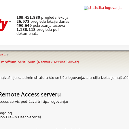
109.451.880
pregleda lekcija
26.973
pregleda lekcija danas
490.649
pokretanja testova
1.538.118
pregleda pdf
dokumenata
e ...
>
sa mrežnim pristupom (Network Access Server)
 najvažnije za administratora što se tiče logovanja, a u cilju izolacije najče
Remote Access serveru
ess servis podržava tri tipa logovanja:
Logging
n Dial-In User Service)