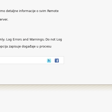
imo detaljne informacije o svim Remote
erver.
Only; Log Errors and Warnings; Do not Log
opcija zapisuje događaje u procesu