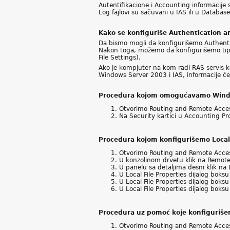
Autentifikacione i Accounting informacije 
Log fajlovi su sačuvani u IAS ili u Databa
Kako se konfiguriše Authentication 
Da bismo mogli da konfigurišemo Authenti
Nakon toga, možemo da konfigurišemo tipov
File Settings).
Ako je kompjuter na kom radi RAS servis ko
Windows Server 2003 i IAS, informacije će
Procedura kojom omogućavamo Wind
Otvorimo Routing and Remote Access
Na Security kartici u Accounting P
Procedura kojom konfigurišemo Local
Otvorimo Routing and Remote Acces
U konzolinom drvetu klik na Remot
U panelu sa detaljima desni klik na L
U Local File Properties dijalog boks
U Local File Properties dijalog boks
U Local File Properties dijalog boksu
Procedura uz pomoć koje konfiguriš
Otvorimo Routing and Remote Acces