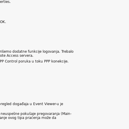
rties.
 OK.
rišemo dodatne funkcije logovanja. Trebalo
te Access servera.
PPP Control poruka u toku PPP konekcije.
regled događaja u Event Viewer-u je
 i neuspešne pokušaje pregovaranja (Main-
vanje ovog tipa praćenja može da