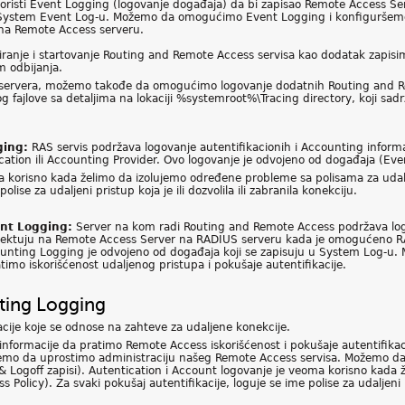
risti Event Logging (logovanje događaja) da bi zapisao Remote Access Ser
 u System Event Log-u. Možemo da omogućimo Event Logging i konfiguršem
u na Remote Access serveru.
ranje i startovanje Routing and Remote Access servisa kao dodatak zapisim
m odbijanja.
s servera, možemo takođe da omogućimo logovanje dodatnih Routing and R
fajlove sa detaljima na lokaciji %systemroot%\Tracing directory, koji sadrž
ging:
RAS servis podržava logovanje autentifikacionih i Accounting inform
ation ili Accounting Provider. Ovo logovanje je odvojeno od događaja (Even
a korisno kada želimo da izolujemo određene probleme sa polisama za udalj
lise za udaljeni pristup koja je ili dozvolila ili zabranila konekciju.
unt Logging:
Server na kom radi Routing and Remote Access podržava logov
konektuju na Remote Access Server na RADIUS serveru kada je omogućeno 
nting Logging je odvojeno od događaja koji se zapisuju u System Log-u. 
mo iskorišćenost udaljenog pristupa i pokušaje autentifikacije.
ting Logging
acije koje se odnose na zahteve za udaljene konekcije.
nformacije da pratimo Remote Access iskorišćenost i pokušaje autentifikaci
možemo da uprostimo administraciju našeg Remote Access servisa. Možemo d
& Logoff zapisi). Autentication i Account logovanje je veoma korisno kada
olicy). Za svaki pokušaj autentifikacije, loguje se ime polise za udaljeni pri