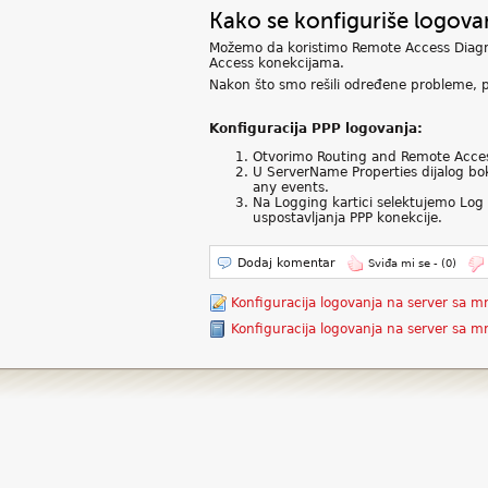
Kako se konfiguriše logovan
Možemo da koristimo Remote Access Diagno
Access konekcijama.
Nakon što smo rešili određene probleme, p
Konfiguracija PPP logovanja:
Otvorimo Routing and Remote Access
U ServerName Properties dijalog bok
any events.
Na Logging kartici selektujemo Log
uspostavljanja PPP konekcije.
Dodaj komentar
Sviđa mi se -
(0)
Konfiguracija logovanja na server sa 
Konfiguracija logovanja na server sa 