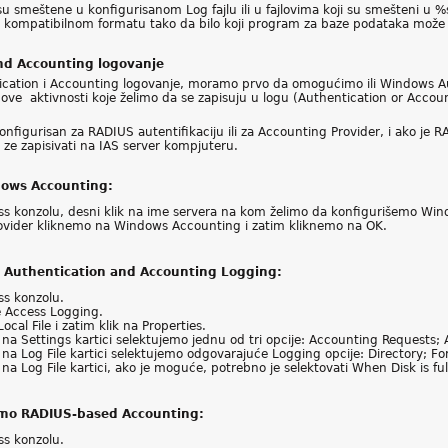
su smeštene u konfigurisanom Log fajlu ili u fajlovima koji su smešteni u
se kompatibilnom formatu tako da bilo koji program za baze podataka može da
and Accounting logovanje
cation i Accounting logovanje, moramo prvo da omogućimo ili Windows Au
e aktivnosti koje želimo da se zapisuju u logu (Authentication or Accounti
nfigurisan za RADIUS autentifikaciju ili za Accounting Provider, i ako je
 ze zapisivati na IAS server kompjuteru.
ows Accounting:
 konzolu, desni klik na ime servera na kom želimo da konfigurišemo Wind
rovider kliknemo na Windows Accounting i zatim kliknemo na OK.
 Authentication and Accounting Logging:
s konzolu.
e Access Logging.
ocal File i zatim klik na Properties.
u na Settings kartici selektujemo jednu od tri opcije: Accounting Requests;
u na Log File kartici selektujemo odgovarajuće Logging opcije: Directory; F
 na Log File kartici, ako je moguće, potrebno je selektovati When Disk is ful
emo RADIUS-based Accounting:
s konzolu.