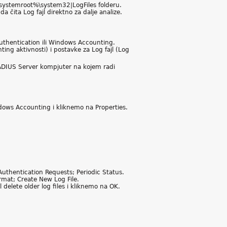
 %systemroot%\system32|LogFiles folderu.
 čita Log fajl direktno za dalje analize.
thentication ili Windows Accounting.
ng aktivnosti) i postavke za Log fajl (Log
 RADIUS Server kompjuter na kojem radi
ows Accounting i kliknemo na Properties.
 Authentication Requests; Periodic Status.
ormat; Create New Log File.
l delete older log files i kliknemo na OK.