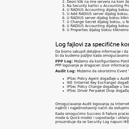
Desni klik na ime servera na kom ž
Na Security kartici u Accounting P
U RADIUS Accounting dijalog boksu
U Add RADIUS server dijalog boksu,
U RADIUS server dijalog boksu kli
U Change Secret dijalog boksu, u Ne
U RADIUS Accounting dijalog boksu
U Properties dijalog boksu kliknemo
Log fajlovi za specifične ko
Da bismo sakupili detaljne informacije i 
bi da budemo pažljivi kada omogućavamo 
PPP Log:
Možemo da konfigurišemo Point-to
PPP logovanje je dragocen izvor informaci
Audit Log:
Možemo da iskoristimo Event 
IPSec Policy Agent događaje u Audi
IKE (Internet Key Exchange) događa
IPSec Policy Change događaje u Sec
IPSec Driver Per-paket Drop događa
Omogućavanje Audit logovanja za Internet
najbrži i najjednostavniji način da izolu
Kada omogućimo Success ili Failure praćen
mode & Quick-mode) i uspostavlja i uklan
prouzrokuje da se Security Log napuni IK