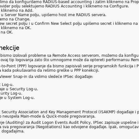
elimo da konfigurišemo RADIUS-based accounting i zatim kliknemo na Prope
rovider polju selektujemo RADIUS Accounting i kliknemo na Configure.
 kliknemo na Add.
 u Server Name polju, upišemo host ime RADIUS servera.
knemo na Change.
w secret polju i u Confirm New Select polju upišemo secret i kliknemo na
 kliknemo na OK.
 na OK.
nekcije
da bismo izolovali probleme sa Remote Access serverom, možemo da konfigu
ovaj tip logovanja zato što umnogome može da optereti performansu Remo
-Point (PPP) logovanje da bismo zapisivali serije programskih funkcija i 
ja kada pokušavamo da rešimo greške u PPP konekciji.
Viewer Snap-in da vidimo sledeće IPSec događaje:
t Log-u.
je u Security Log-u.
urity Log-u.
je u System Log-u.
 Security Association and Key Management Protocol (ISAKMP) događaje i p
jemo neuspela Main-mode & Quick-mode pregovaranja.
je (Auditing) za Audit Logon Events Audit Policy, IPSec zapisuje uspešne
ja sva pregovaranja (Negotiations) kao odvojene događaje. Ipak, omoguća
E događajima.