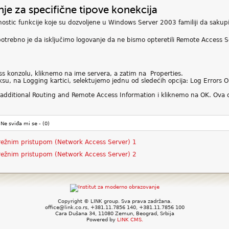
je za specifične tipove konekcija
stic funkcije koje su dozvoljene u Windows Server 2003 familiji da sakup
otrebno je da isključimo logovanje da ne bismo opteretili Remote Access S
 konzolu, kliknemo na ime servera, a zatim na Properties.
su, na Logging kartici, selektujemo jednu od sledećih opcija: Log Errors 
 additional Routing and Remote Access Information i kliknemo na OK. Ova 
Ne sviđa mi se -
(0)
mrežnim pristupom (Network Access Server) 1
mrežnim pristupom (Network Access Server) 2
Copyright © LINK group. Sva prava zadržana.
office@link.co.rs, +381.11.7856 140, +381.11.7856 100
Cara Dušana 34, 11080 Zemun, Beograd, Srbija
Powered by
LINK CMS.