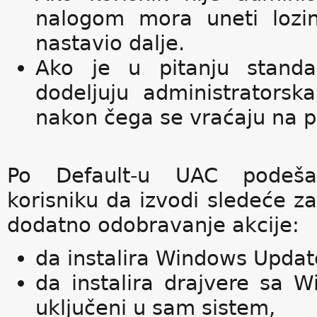
nalogom mora uneti lozi
nastavio dalje.
Ako je u pitanju standa
dodeljuju administratorsk
nakon čega se vraćaju na p
Po Default-u UAC podešav
korisniku da izvodi sledeće z
dodatno odobravanje akcije:
da instalira Windows Updat
da instalira drajvere sa W
uključeni u sam sistem,