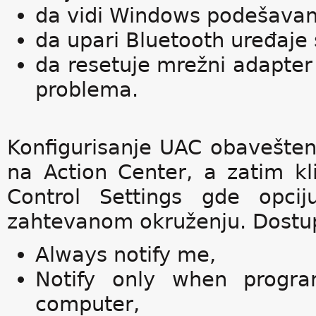
da vidi Windows podešavan
da upari Bluetooth uređaje
da resetuje mrežni adapter
problema.
Konfigurisanje UAC obaveštenj
na Action Center, a zatim k
Control Settings gde opcij
zahtevanom okruženju. Dostupne
Always notify me,
Notify only when progr
computer,