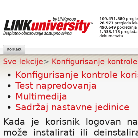
109.451.880
pregled
26.973
pregleda lek
490.649
pokretanja 
1.538.118
pregleda
dokumenata
Kontakt
Sve lekcije
>
Konfigurisanje kontrole 
Konfigurisanje kontrole kor
Test napredovanja
Multimedija
Sadržaj nastavne jedinice
Kada je korisnik logovan na
može instalirati ili deinstali