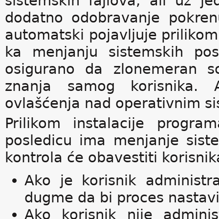
sistemskih fajlova, ali uz je
dodatno odobravanje pokren
automatski pojavljuje prilikom
ka menjanju sistemskih pos
osigurano da zlonemeran so
znanja samog korisnika. 
ovlašćenja nad operativnim s
Prilikom instalacije progr
posledicu ima menjanje siste
kontrola će obavestiti korisni
Ako je korisnik administr
dugme da bi proces nastavi
Ako korisnik nije adminis