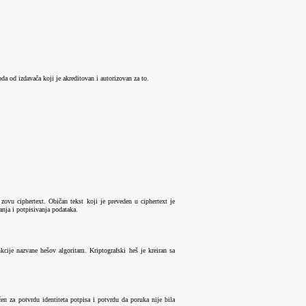
 od izdavača koji je akreditovan i autorizovan za to.
e zovu ciphertext. Običan tekst koji je preveden u ciphertext je
ranja i potpisivanja podataka.
cije nazvane hešov algoritam. Kriptografski heš je kreiran sa
en za potvrdu identiteta potpisa i potvrdu da poruka nije bila