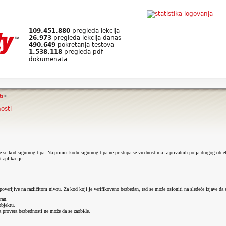
109.451.880
pregleda lekcija
26.973
pregleda lekcija danas
490.649
pokretanja testova
1.538.118
pregleda pdf
dokumenata
ti
>
osti
e se kod sigurnog tipa. Na primer kodu sigurnog tipa ne pristupa se vrednostima iz privatnih polja drugog obje
 aplikacije.
erljive na različitom nivou. Za kod koji je verifikovano bezbedan, rad se može osloniti na sledeće izjave da 
ran.
objektu.
a provera bezbednosti ne može da se zaobiđe.