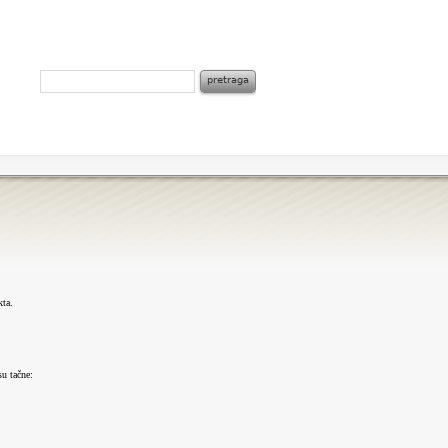
kta.
su tačne: