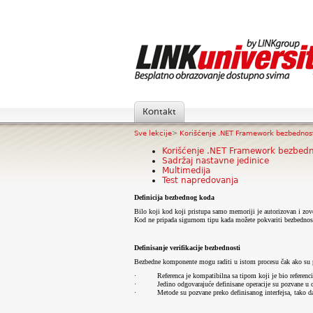
Kontakt
Sve lekcije
>
Korišćenje .NET Framework bezbednos
Korišćenje .NET Framework bezbedn
Sadržaj nastavne jedinice
Multimedija
Test napredovanja
Definicija bezbednog koda
Bilo koji kod koji pristupa samo memoriji je autorizovan i zov
Kod ne pripada sigurnom tipu kada možete pokvariti bezbednost
Definisanje verifikacije bezbednosti
Bezbedne komponente mogu raditi u istom procesu čak ako su pov
·
Referenca je kompatibilna sa tipom koji je bio referenci
·
Jedino odgovarajuće definisane operacije su pozvane u 
·
Metode su pozvane preko definisanog interfejsa, tako d