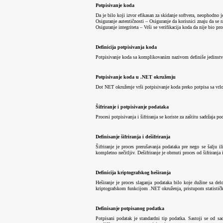
Potpisivanje koda
Da je bilo koji izvor efikasan za skidanje softvera, neophodno je
Osiguranje autentičnosti – Osiguranje da korisnici znaju da se
Osiguranje integriteta – Vrši se verifikacija koda da nije bio p
Definicija potpisivanja koda
Potpisivanje koda sa komplikovanim nazivom definiše jedinstven
Potpisivanje koda u .NET okruženju
Dot NET okruženje vrši potpisivanje koda preko potpisa sa vrl
Šifriranje i potpisivanje podataka
Procesi potpisivanja i šifriranja se koriste za zaštitu sadržaja 
Definisanje šifriranja i dešifriranja
Šifriranje je proces prerušavanja podataka pre nego se šalju il
kompletno nečitljiv. Dešifriranje je obrnuti proces od šifriranja 
Definicija kriptografskog heširanja
Heširanje je proces slaganja podataka bilo koje dužine sa de
kriptografskom funkcijom .NET okruženja, pristupom statističke
Definisanje potpisanog podatka
Potpisani podatak je standardni tip podatka. Sastoji se od sa