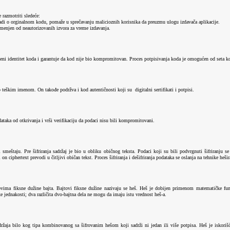
 razmotriti sledeće:
 radi o orginalnom kodu, pomaže u sprečavanju malicioznih korisnika da preuzmu ulogu izdavača aplikacije.
romenjen od neautorizovanih izvora za vreme izdavanja.
i identitet koda i garantuje da kod nije bio kompromitovan. Proces potpisivanja koda je omogućen od seta koda
o teškim imenom. On takođe podržva i kod autentičnosti koji su
digitalni sertifikati i potpisi.
podataka od otkrivanja i vrši verifikaciju da podaci nisu bili kompromitovani.
i smeštaju. Pre šifriranja sadržaj je bio u obliku običnog teksta. Podaci koji su bili podvrgnuti šifriranju s
i on ciphertext prevodi u čitljivi običan tekst. Proces šifriranja i dešifriranja podataka se oslanja na tehnike heši
lovima fiksne dužine bajta. Bajtovi fiksne dužine nazivaju se heš. Heš je dobijen primenom matematičke funk
 jednakosti; dva različita dvo-bajtna dela ne mogu da imaju istu vrednost heš-a.
držaja bilo kog tipa kombinovanog sa šifrovanim hešom koji sadrži ni jedan ili više potpisa. Heš je iskorišć