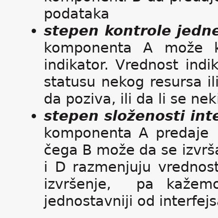
podataka
stepen kontrole jed
komponenta A može k
indikator. Vrednost in
statusu nekog resursa il
da poziva, ili da li se n
stepen složenosti in
komponenta A predaje
čega B može da se izvrš
i D razmenjuju vrednos
izvršenje, pa kažem
jednostavniji od interfej