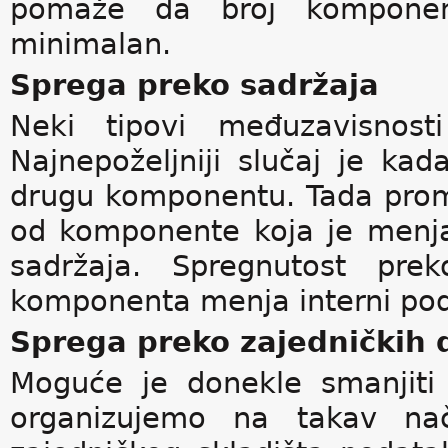
pomaže da broj komponent
minimalan.
Sprega preko sadržaja
Neki tipovi međuzavisnost
Najnepoželjniji slučaj je k
drugu komponentu. Tada pro
od komponente koja je menja
sadržaja. Spregnutost pre
komponenta menja interni pod
Sprega preko zajedničkih 
Moguće je donekle smanjiti
organizujemo na takav na