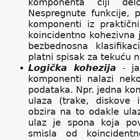
komponenta čiji del
Nespregnute funkcije, p
komponenti iz praktični
koincidentno kohezivna 
bezbednosna klasifika
platni spisak za tekuću n
Logička kohezija
- ja
komponenti nalazi nekol
podataka. Npr. jedna ko
ulaza (trake, diskove 
obzira na to odakle ulaz
ulaz je spona koja po
smisla od koincidentn