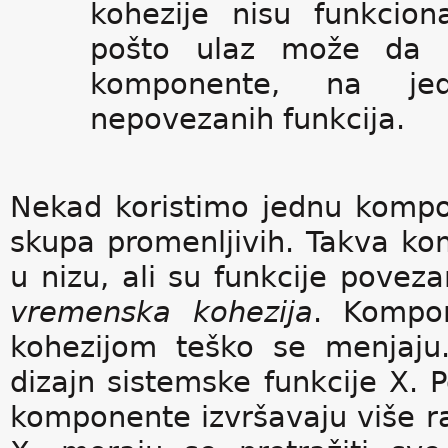
kohezije nisu funkcio
pošto ulaz može da i
komponente, na je
nepovezanih funkcija.
Nekad koristimo jednu kompone
skupa promenljivih. Takva ko
u nizu, ali su funkcije povez
vremenska kohezija
. Kompo
kohezijom teško se menjaju
dizajn sistemske funkcije X. P
komponente izvršavaju više ra