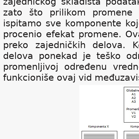
zajedničkog skladišta podata
zato što prilikom promene
ispitamo sve komponente koj
procenio efekat promene. Ova
preko zajedničkih delova. K
delova ponekad je teško odr
promenljivoj određenu vredn
funkcioniše ovaj vid međuzavi