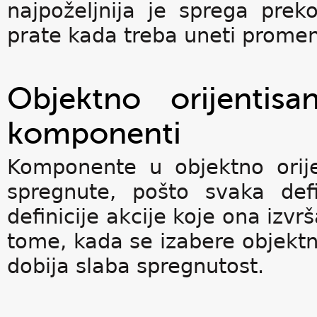
najpoželjnija je sprega prek
prate kada treba uneti prome
Objektno orijentis
komponenti
Komponente u objektno orij
spregnute, pošto svaka def
definicije akcije koje ona izv
tome, kada se izabere objektno
dobija slaba spregnutost.