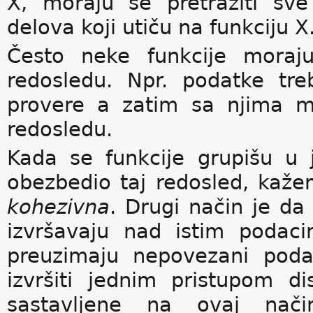
X, moraju se pretražiti sv
delova koji utiču na funkciju X
Često neke funkcije moraj
redosledu. Npr. podatke tr
provere a zatim sa njima ma
redosledu.
Kada se funkcije grupišu u
obezbedio taj redosled, ka
kohezivna
. Drugi način je da
izvršavaju nad istim podac
preuzimaju nepovezani poda
izvršiti jednim pristupom d
sastavljene na ovaj nači