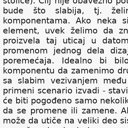
stolice). Cilj nije obavezno 
bude što slabija, tj. že
komponentama. Ako neka sis
element, uvek želimo da z
proizvela taj uticaj u dat
promenom jednog dela diza
poremećaja. Idealno bi bi
komponentu da zamenimo dru
sa slabim vezivanjem međ
primeni scenario izvadi - sta
će biti pogođeno samo nekoli
da se promene ili zamene. A
može da utiče na veliki deo s