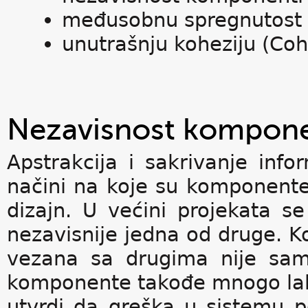
međusobnu spregnutost 
unutrašnju koheziju (Coh
Nezavisnost kompone
Apstrakcija i sakrivanje inf
načini na koje su komponen
dizajn. U većini projekata 
nezavisnije jedna od druge. K
vezana sa drugima nije sam
komponente takođe mnogo lak
utvrdi da greška u sistemu po