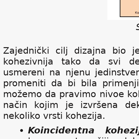
Zajednički cilj dizajna bi
kohezivnija tako da svi d
usmereni na njenu jedinstve
promeniti da bi bila primenj
možemo da pravimo nivoe koh
način kojim je izvršena dek
nekoliko vrsti kohezija.
Koincidentna kohe