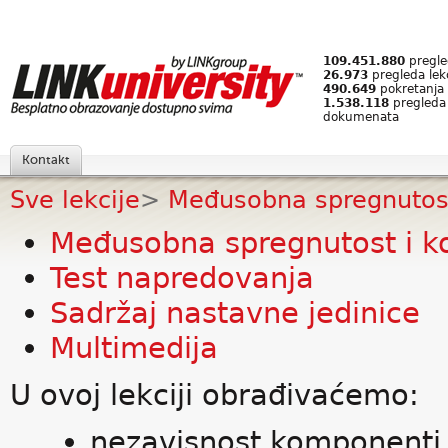
109.451.880
pregled
26.973
pregleda lek
490.649
pokretanja 
1.538.118
pregleda
dokumenata
Kontakt
Sve lekcije
>
Međusobna spregnutost 
Međusobna spregnutost i k
Test napredovanja
Sadržaj nastavne jedinice
Multimedija
U ovoj lekciji obrađivaćemo:
nezavisnost komponenti