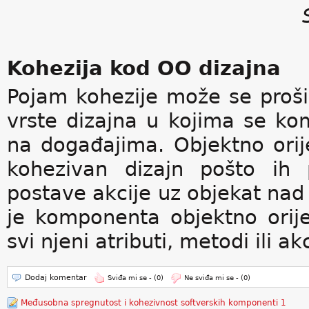
Kohezija kod OO dizajna
Pojam kohezije može se prošir
vrste dizajna u kojima se ko
na događajima. Objektno orij
kohezivan dizajn pošto ih 
postave akcije uz objekat nad
je komponenta objektno orij
svi njeni atributi, metodi ili ak
Dodaj komentar
Sviđa mi se -
(0)
Ne sviđa mi se -
(0)
Međusobna spregnutost i kohezivnost softverskih komponenti 1