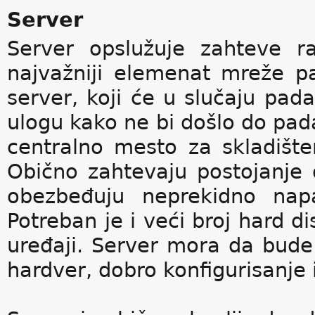
Server
Server opslužuje zahteve ra
najvažniji elemenat mreže pa
server, koji će u slučaju pad
ulogu kako ne bi došlo do pada
centralno mesto za skladište
Obično zahtevaju postojanje 
obezbeđuju neprekidno napa
Potreban je i veći broj hard d
uređaji. Server mora da bude 
hardver, dobro konfigurisanje 