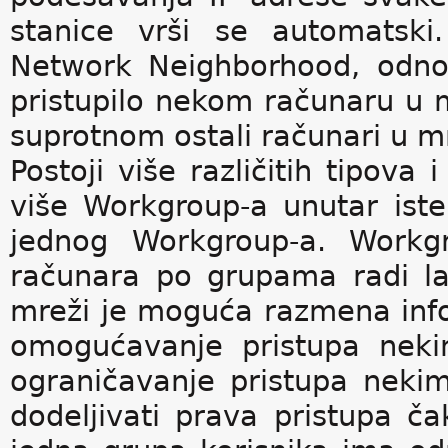
stanice vrši se automatski
Network Neighborhood, odno
pristupilo nekom računaru u m
suprotnom ostali računari u mr
Postoji više različitih tipova
više Workgroup-a unutar ist
jednog Workgroup-a. Workgr
računara po grupama radi la
mreži je moguća razmena info
omogućavanje pristupa neki
ograničavanje pristupa neki
dodeljivati prava pristupa č