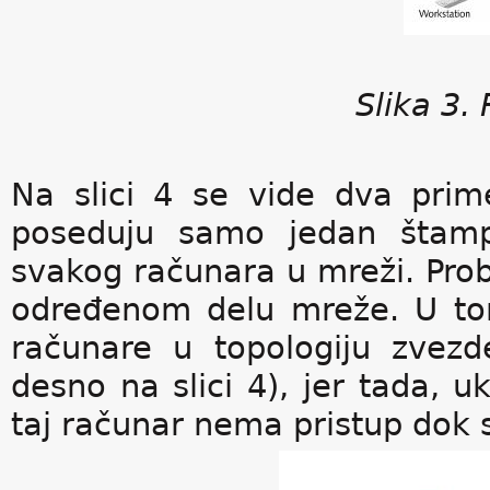
Slika 3.
Na slici 4 se vide dva pri
poseduju samo jedan štamp
svakog računara u mreži. Prob
određenom delu mreže. U tom
računare u topologiju zvezd
desno na slici 4), jer tada, 
taj računar nema pristup dok su