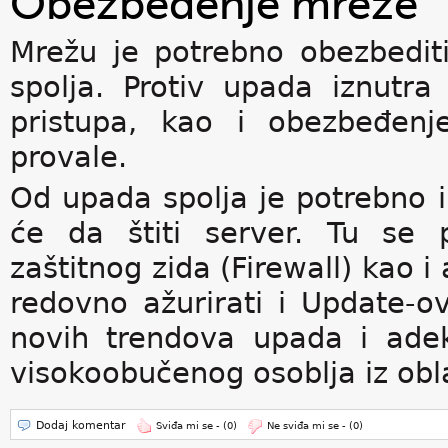
Obezbeđenje mreže
Mrežu je potrebno obezbedit
spolja. Protiv upada iznutr
pristupa, kao i obezbeđenj
provale.
Od upada spolja je potrebno im
će da štiti server. Tu se
zaštitnog zida (Firewall) kao i
redovno ažurirati i Update-ov
novih trendova upada i adek
visokoobučenog osoblja iz oblas
Dodaj komentar
Sviđa mi se -
(0)
Ne sviđa mi se -
(0)