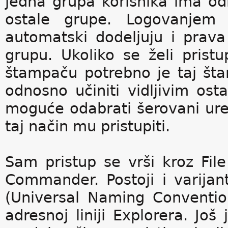
jedna grupa korisnika ima o
ostale grupe. Logovanjem
automatski dodeljuju i prava
grupu. Ukoliko se želi prist
štampaču potrebno je taj šta
odnosno učiniti vidljivim ost
moguće odabrati šerovani uređ
taj način mu pristupiti.
Sam pristup se vrši kroz File
Commander. Postoji i varija
(Universal Naming Conventio
adresnoj liniji Explorera. Još