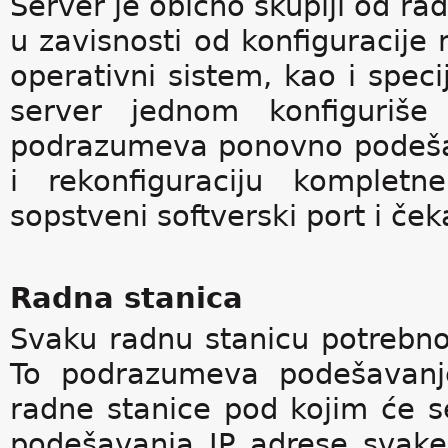
Server je obično skuplji od ra
u zavisnosti od konfiguracije
operativni sistem, kao i speci
server jednom konfiguriše
podrazumeva ponovno podešav
i rekonfiguraciju kompletn
sopstveni softverski port i če
Radna stanica
Svaku radnu stanicu potrebno 
To podrazumeva podešavanje
radne stanice pod kojim će se
podešavanja IP adrese svake 