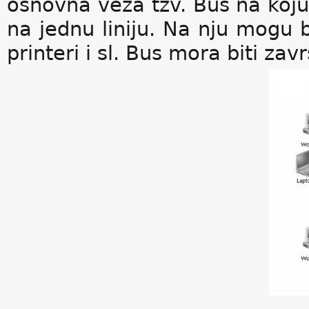
osnovna veza tzv. Bus na koju 
na jednu liniju. Na nju mogu b
printeri i sl. Bus mora biti za