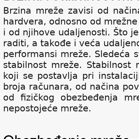
Brzina mreže zavisi od nači
hardvera, odnosno od mrežne 
i od njihove udaljenosti. Što j
raditi, a takođe i veća udaljen
performansi mreže. Sledeća st
stabilnost mreže. Stabilnost
koji se postavlja pri instalac
broja računara, od načina pove
od fizičkog obezbeđenja mr
nepostojeće mreže.