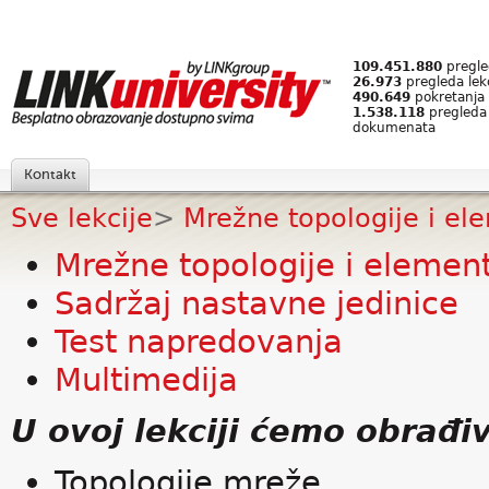
109.451.880
pregled
26.973
pregleda lek
490.649
pokretanja 
1.538.118
pregleda
dokumenata
Kontakt
Sve lekcije
>
Mrežne topologije i el
Mrežne topologije i elemen
Sadržaj nastavne jedinice
Test napredovanja
Multimedija
U ovoj lekciji ćemo obrađiv
Topologije mreže