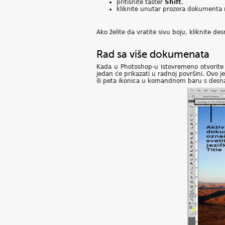
pritisnite taster
Shift
,
kliknite unutar prozora dokumenta 
Ako želite da vratite sivu boju, kliknite 
Rad sa više dokumenata
Kada u Photoshop-u istovremeno otvorite
jedan će prikazati u radnoj površini. Ovo 
ili peta ikonica u komandnom baru s desn