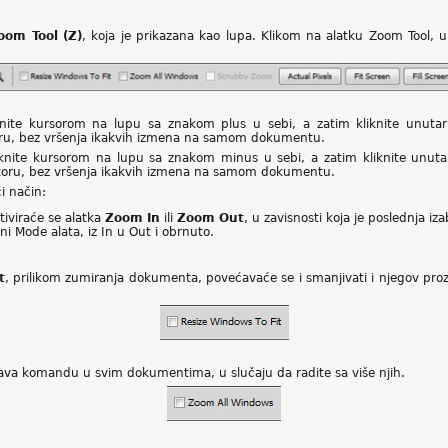
oom Tool (Z)
, koja je prikazana kao lupa. Klikom na alatku Zoom Tool, u
knite kursorom na lupu sa znakom plus u sebi, a zatim kliknite unuta
u, bez vršenja ikakvih izmena na samom dokumentu.
knite kursorom na lupu sa znakom minus u sebi, a zatim kliknite unut
ru, bez vršenja ikakvih izmena na samom dokumentu.
i način:
tiviraće se alatka
Zoom In
ili
Zoom Out
, u zavisnosti koja je poslednja i
i Mode alata, iz In u Out i obrnuto.
t
, prilikom zumiranja dokumenta, povećavaće se i smanjivati i njegov pro
šava komandu u svim dokumentima, u slučaju da radite sa više njih.