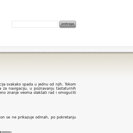
cija svakako spada u jednu od njih. Tokom
a za navigaciju, u poznavanju tastaturnih
čeno znanje veoma olakšati rad i omogućiti
 on se ne prikazuje odmah, po pokretanju