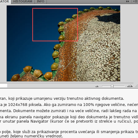
ran, koji prikazuje umanjenu verziju trenutno aktivnog dokumenta.
a je 1024x768 piksela. Ako ga zumiramo na 100% njegove veličine, nećem
enta. Dokumente možete zumirati i na veće veličine, radi lakšeg rada na 
i na ekranu panela navigator pokazuje koji deo dokumenta je trenutno vidlj
unutar panela Navigator (kursor će se pretvoriti iz strelice u ručicu), p
 polje, koje služi za prikazivanje procenta uvećanja ili smanjenja prika
uneti željenu numeričku vrednost.