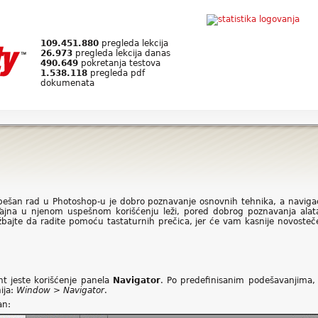
109.451.880
pregleda lekcija
26.973
pregleda lekcija danas
490.649
pokretanja testova
1.538.118
pregleda pdf
dokumenata
spešan rad u Photoshop-u je dobro poznavanje osnovnih tehnika, a naviga
. Tajna u njenom uspešnom korišćenju leži, pored dobrog poznavanja alat
žbajte da radite pomoću tastaturnih prečica, jer će vam kasnije novoste
nt jeste korišćenje panela
Navigator
. Po predefinisanim podešavanjima,
ija:
Window > Navigator
.
an: