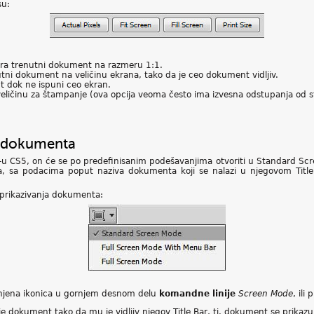
su:
ra trenutni dokument na razmeru 1:1.
tni dokument na veličinu ekrana, tako da je ceo dokument vidljiv.
 dok ne ispuni ceo ekran.
ličinu za štampanje (ova opcija veoma često ima izvesna odstupanja od s
ja dokumenta
u CS5, on će se po predefinisanim podešavanjima otvoriti u Standard Scr
a podacima poput naziva dokumenta koji se nalazi u njegovom Title 
e prikazivanja dokumenta:
ne njena ikonica u gornjem desnom delu
komandne linije
Screen Mode
, ili
je dokument tako da mu je vidljiv njegov Title Bar, tj. dokument se prikazu