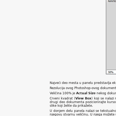
Najveći deo mesta u panelu predstavlja ek
Rezolucija ovog Photoshop-ovog dokument
Veličina 100% je
Actual Size
nekog dokum
Crveni kvadrat (
View Box
) koji se nalaz
drugi deo dokumenta pozicionirajte kursor 
slike koji želite da prikažete.
U donjem delu panela nalazi se tekstualno
njegovu stvarnu veličinu. U njega možete 