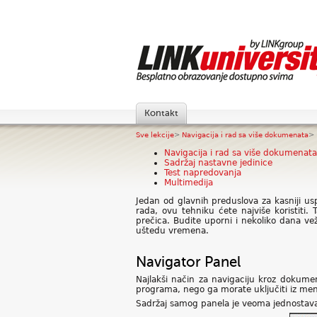
Kontakt
Sve lekcije
>
Navigacija i rad sa više dokumenata
>
Navigacija i rad sa više dokumenata
Sadržaj nastavne jedinice
Test napredovanja
Multimedija
Jedan od glavnih preduslova za kasniji u
rada, ovu tehniku ćete najviše koristiti
prečica. Budite uporni i nekoliko dana ve
uštedu vremena.
Navigator Panel
Najlakši način za navigaciju kroz dokume
programa, nego ga morate uključiti iz men
Sadržaj samog panela je veoma jednostav