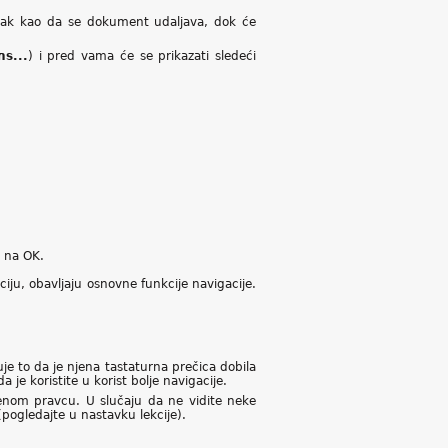
tisak kao da se dokument udaljava, dok će
ns...
) i pred vama će se prikazati sledeći
e na OK.
iju, obavljaju osnovne funkcije navigacije.
je to da je njena tastaturna prečica dobila
 koristite u korist bolje navigacije.
jenom pravcu. U slučaju da ne vidite neke
ogledajte u nastavku lekcije).