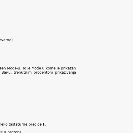
tvarne).
een Mode-u. To je Mode u kome je prikazan
Bar-u, trenutnim procentom prikazivanja
 preko tastaturne prečice
F
.
je u prozoru.