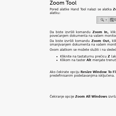
Zoom Tool
Pored alatke Hand Tool nalazi se alatka
Z
alatku:
Da biste izvršili komandu
Zoom In,
kli
povećanjem dokumenta na vašem monitor
Da biste izvršili komandu
Zoom Out,
kli
smanjivanjem dokumenta na vašem monito
Ovom alatkom se možete služiti i na sledeć
Kliknite na tastaturnu prečicu
Z
(ak
Klikom na taster
Alt
menjate trenutn
Ako čekirate opciju
Resize Window To Fi
predefinisanim podešavanjima isključena.
Čekiranje opcije
Zoom All Windows
izvr