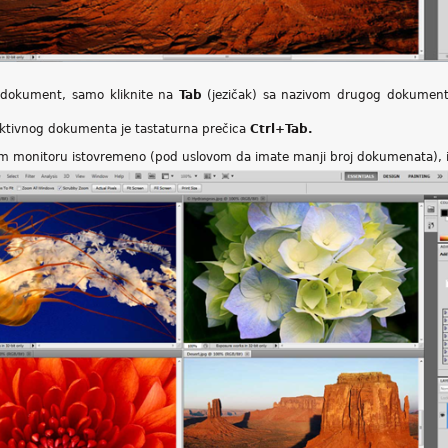
i dokument, samo kliknite na
Tab
(jezičak) sa nazivom drugog dokument
aktivnog dokumenta je tastaturna prečica
Ctrl+Tab.
om monitoru istovremeno (pod uslovom da imate manji broj dokumenata), 