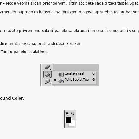
ar
– Mode veoma sličan prethodnom, s tim što ćete sada držeći taster Sp
namenjen naprednim korisnicima, prilikom njegove upotrebe, Menu bar se 
, možete privremeno sakriti panele sa ekrana i time sebi omogućiti više p
šine
unutar ekrana, pratite sledeće korake:
 Tool
u panelu sa alatima,
ound Color
,