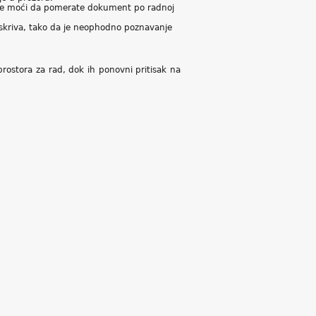
ace moći da pomerate dokument po radnoj
skriva, tako da je neophodno poznavanje
rostora za rad, dok ih ponovni pritisak na