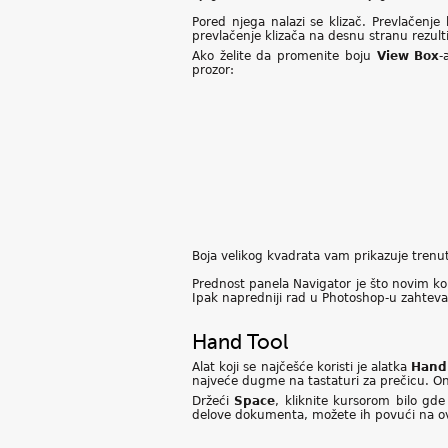
Pored njega nalazi se klizač. Prevlačenj
prevlačenje klizača na desnu stranu rezul
Ako želite da promenite boju
View Box
-
prozor:
Boja velikog kvadrata vam prikazuje trenutn
Prednost panela Navigator je što novim kor
Ipak napredniji rad u Photoshop-u zahteva 
Hand Tool
Alat koji se najčešće koristi je alatka
Hand 
najveće dugme na tastaturi za prečicu. On
Držeći
Space
, kliknite kursorom bilo gd
delove dokumenta, možete ih povući na ova