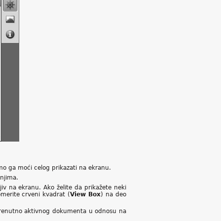
o ga moći celog prikazati na ekranu.
njima.
iv na ekranu. Ako želite da prikažete neki
omerite crveni kvadrat (
View Box
) na deo
za trenutno aktivnog dokumenta u odnosu na