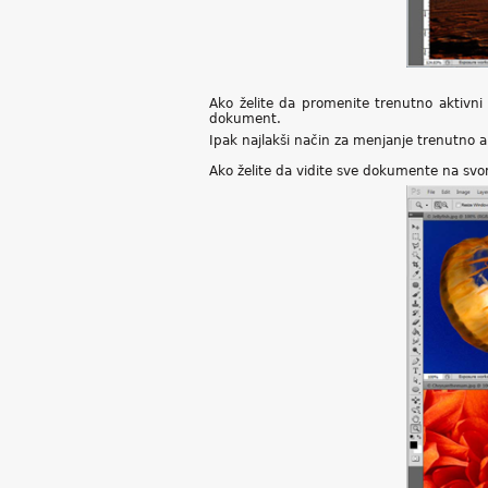
Ako želite da promenite trenutno aktivn
dokument.
Ipak najlakši način za menjanje trenutno 
Ako želite da vidite sve dokumente na sv