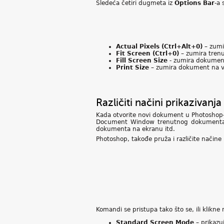
Sledeća četiri dugmeta iz
Options Bar
-a 
Actual Pixels (Ctrl+Alt+0)
– zumi
Fit Screen (Ctrl+0)
– zumira trenu
Fill Screen Size
- zumira dokument
Print Size
– zumira dokument na ve
Različiti načini prikazivan
Kada otvorite novi dokument u Photoshop-
Document Window trenutnog dokumenta, s
dokumenta na ekranu itd.
Photoshop, takođe pruža i različite način
Komandi se pristupa tako što se, ili klik
Standard Screen Mode
– prikazu