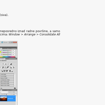
(siva).
 neposredno iznad radne površine, a samo
racima:
Window > Arrange > Consolidate All