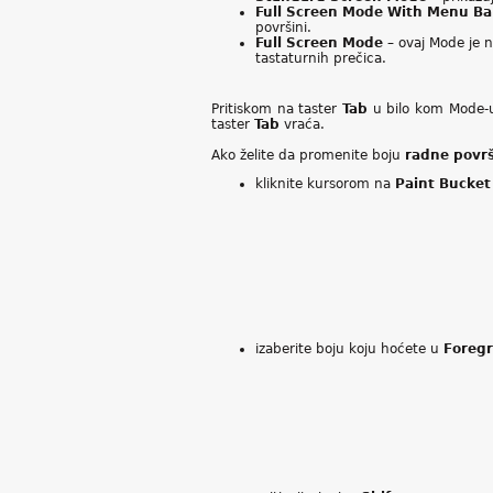
Full Screen Mode With Menu B
površini.
Full Screen Mode
– ovaj Mode je 
tastaturnih prečica.
Pritiskom na taster
Tab
u bilo kom Mode-u
taster
Tab
vraća.
Ako želite da promenite boju
radne povr
kliknite kursorom na
Paint Bucket
izaberite boju koju hoćete u
Foregr