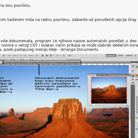
na sivu površinu.
desnim tasterom miša na radnu površinu, izaberite od ponuđenih opcija Gray 
 više dokumenata, program će njihove nazive automatski poređati u deo
je novina u verziji CS5 i ovakav način prikaza se može izabrati sledećim ko
a, posle padajućeg menija
Help - Arrange Documents.