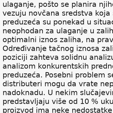
ulaganje, pošto se planira nji
vezuju novčana sredstva koja s
preduzeća su ponekad u situac
neophodan za ulaganje u zalihe
optimalni iznos zaliha, na prav
Određivanje tačnog iznosa zali
poziciji zahteva solidnu anal
analizom konkurentskih predno
preduzeća. Posebni problem se
distributeri mogu da vrate ne
nadoknadu. U nekim slučajevi
predstavljaju više od 10 % uku
proizvod ima neke nedostatke,