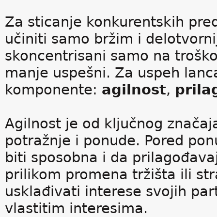
Za sticanje konkurentskih pre
učiniti samo bržim i delotvornij
skoncentrisani samo na trošk
manje uspešni. Za uspeh lanc
komponente:
agilnost
,
prila
Agilnost je od ključnog značaja
potražnje i ponude. Pored po
biti sposobna i da prilagođav
prilikom promena tržišta ili s
usklađivati interese svojih p
vlastitim interesima.