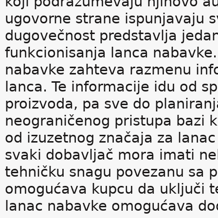
koji podrazumevaju njihovo a
ugovorne strane ispunjavaju sv
dugovečnost predstavlja jedan
funkcionisanja lanca nabavke
nabavke zahteva razmenu inf
lanca. Te informacije idu od s
proizvoda, pa sve do planiranja
neograničenog pristupa bazi 
od izuzetnog značaja za lanac
svaki dobavljač mora imati ne
tehničku snagu povezanu sa pr
omogućava kupcu da uključi te 
lanac nabavke omogućava doda