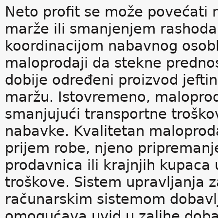
Neto profit se može povećati 
marže ili smanjenjem rashoda
koordinacijom nabavnog osoblj
maloprodaji da stekne prednos
dobije određeni proizvod jeftin
maržu. Istovremeno, maloprod
smanjujući transportne troško
nabavke. Kvalitetan maloproda
prijem robe, njeno pripremanj
prodavnica ili krajnjih kupac
troškove. Sistem upravljanja z
računarskim sistemom dobavlj
omogućava uvid u zalihe dobav