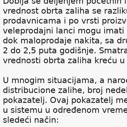
Dobija se deljenjem početnih i 
vrednost obrta zaliha se razli
prodavnicama i po vrsti proizv
veleprodajni lanci mogu imati 
dok maloprodaje nakita, sa dr
2 do 2,5 puta godišnje. Smatra
vrednosti obrta zaliha kreću u
U mnogim situacijama, a naro
distribucione zalihe, broj ned
pokazatelj. Ovaj pokazatelj me
u sistemu u određenom vreme
sledeći način: