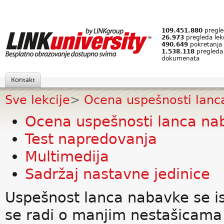
109.451.880
pregled
26.973
pregleda lek
490.649
pokretanja 
1.538.118
pregleda
dokumenata
Kontakt
Sve lekcije
>
Ocena uspešnosti lanc
Ocena uspešnosti lanca na
Test napredovanja
Multimedija
Sadržaj nastavne jedinice
Uspešnost lanca nabavke se is
se radi o manjim nestašicama 