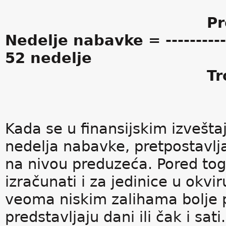
Prosečna vredn
Nedelje nabavke = --------------
52 nedelje
Trošak prod
Kada se u finansijskim izveštaj
nedelja nabavke, pretpostavlja 
na nivou preduzeća. Pored tog
izračunati i za jedinice u okv
veoma niskim zalihama bolje 
predstavljaju dani ili čak i sa