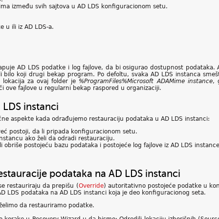
ima između svih sajtova u AD LDS konfiguracionom setu.
u ili iz AD LDS-a.
apuje AD LDS podatke i log fajlove, da bi osigurao dostupnost podataka.
 bilo koji drugi bekap program. Po defoltu, svaka AD LDS instanca smešta
 lokacija za ovaj folder je
%ProgramFiles%Microsoft ADAMime instance
, 
či ove fajlove u regularni bekap raspored u organizaciji.
 LDS instanci
jučne aspekte kada odrađujemo restauraciju podataka u AD LDS instanci:
 već postoji, da li pripada konfiguracionom setu.
instancu ako želi da odradi restauraciju.
li obriše postojeću bazu podataka i postojeće log fajlove iz AD LDS instance
estauracije podataka na AD LDS instanci
e restauriraju da prepišu (
Override
) autoritativno postojeće podatke u k
e AD LDS podataka na AD LDS instanci koja je deo konfiguracionog seta.
želimo da restauriramo podatke.