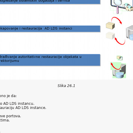
Slika 26.1
no je da:
mo AD LDS instancu.
tauraciju AD LDS instance.
eve portova.
ktima.
.