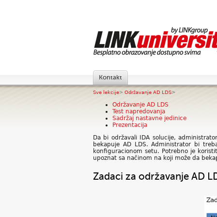
Kontakt
Sve lekcije
>
Održavanje AD LDS
>
Održavanje AD LDS
Test napredovanja
Sadržaj nastavne jedinice
Prezentacija
Da bi održavali IDA solucije, administra
bekapuje AD LDS. Administrator bi treba
konfiguracionom setu. Potrebno je korist
upoznat sa načinom na koji može da bekap
Zadaci za održavanje AD L