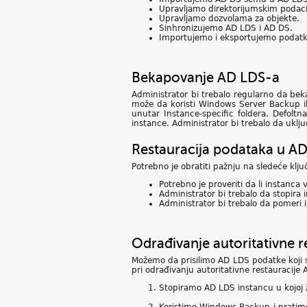
Upravljamo direktorijumskim podac
Upravljamo dozvolama za objekte.
Sinhronizujemo AD LDS i AD DS.
Importujemo i eksportujemo podatke 
Bekapovanje AD LDS-a
Administrator bi trebalo regularno da bek
može da koristi Windows Server Backup ili
unutar Instance-specific foldera. Defoltna
instance. Administrator bi trebalo da uklju
Restauracija podataka u AD
Potrebno je obratiti pažnju na sledeće kl
Potrebno je proveriti da li instanca
Administrator bi trebalo da stopira 
Administrator bi trebalo da pomeri i
Odrađivanje autoritativne r
Možemo da prisilimo AD LDS podatke koji s
pri odrađivanju autoritativne restauracij
Stopiramo AD LDS instancu u kojoj 