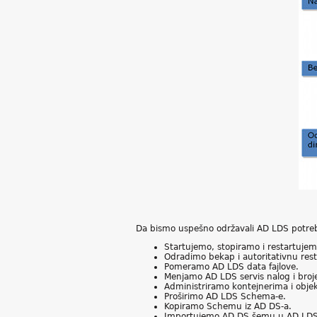
Da bismo uspešno održavali AD LDS potreb
Startujemo, stopiramo i restartuje
Odradimo bekap i autoritativnu res
Pomeramo AD LDS data fajlove.
Menjamo AD LDS servis nalog i broj
Administriramo kontejnerima i obje
Proširimo AD LDS Schema-e.
Kopiramo Schemu iz AD DS-a.
Importujemo AD DS šemu u AD LDS