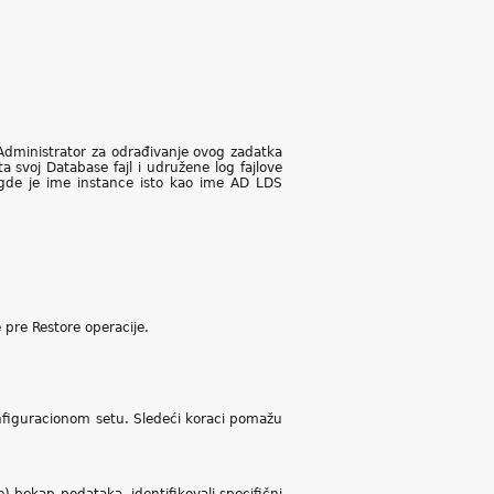
 Administrator za odrađivanje ovog zadatka
 svoj Database fajl i udružene log fajlove
gde je ime instance isto kao ime AD LDS
 pre Restore operacije.
onfiguracionom setu. Sledeći koraci pomažu