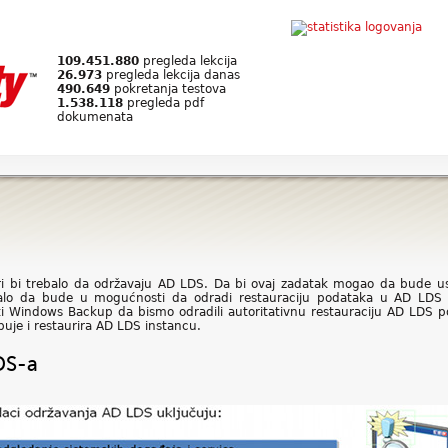
109.451.880
pregleda lekcija
26.973
pregleda lekcija danas
490.649
pokretanja testova
1.538.118
pregleda pdf
dokumenata
tori bi trebalo da održavaju AD LDS. Da bi ovaj zadatak mogao da bude 
lo da bude u mogućnosti da odradi restauraciju podataka u AD LDS ins
iti Windows Backup da bismo odradili autoritativnu restauraciju AD LDS p
uje i restaurira AD LDS instancu.
DS-a