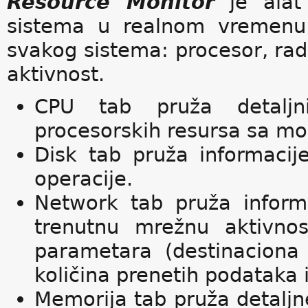
Resource Monitor
je alat 
sistema u realnom vremenu 
svakog sistema: procesor, ra
aktivnost.
CPU tab pruža detaljni
procesorskih resursa sa mog
Disk tab pruža informacij
operacije.
Network tab pruža inform
trenutnu mrežnu aktivno
parametara (destinaciona 
količina prenetih podataka i
Memorija tab pruža detaljn