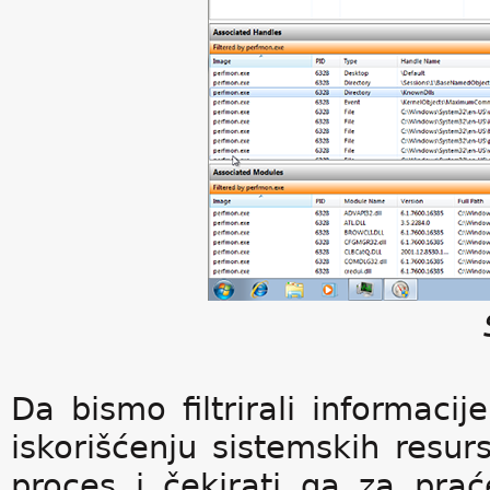
Da bismo filtrirali informac
iskorišćenju sistemskih resur
proces i čekirati ga za pra