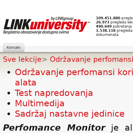
109.451.880
pregled
26.973
pregleda lek
490.649
pokretanja 
1.538.118
pregleda
dokumenata
Kontakt
Sve lekcije
>
Održavanje perfomansi 
Održavanje perfomansi ko
alata
Test napredovanja
Multimedija
Sadržaj nastavne jedinice
Perfomance Monitor
je a