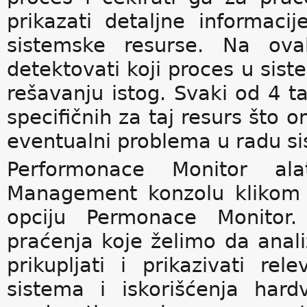
prikazati detaljne informac
sistemske resurse. Na ova
detektovati koji proces u sist
rešavanju istog. Svaki od 4 ta
specifičnih za taj resurs što 
eventualni problema u radu s
Performonace Monitor a
Management konzolu klikom 
opciju Permonace Monitor
praćenja koje želimo da anal
prikupljati i prikazivati r
sistema i iskorišćenja hardv