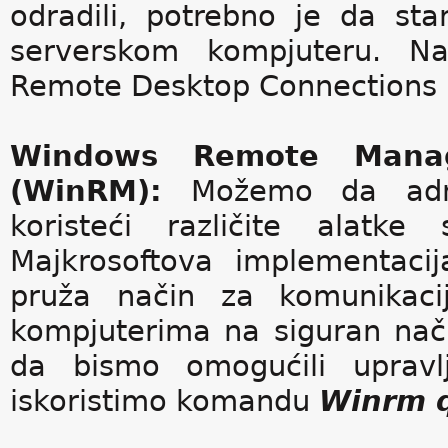
odradili, potrebno je da s
serverskom kompjuteru. 
Remote Desktop Connections 
Windows Remote Mana
(WinRM):
Možemo da admi
koristeći različite alatk
Majkrosoftova implementaci
pruža način za komunikaci
kompjuterima na siguran nači
da bismo omogućili uprav
iskoristimo komandu
Winrm q