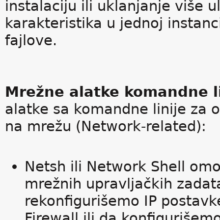
instalaciju ili uklanjanje više u
karakteristika u jednoj insta
fajlove.
Mrežne alatke komandne l
alatke sa komandne linije za 
na mrežu (Network-related):
Netsh ili Network Shell o
mrežnih upravljačkih zada
rekonfigurišemo IP postav
Firewall ili da konfiguriše