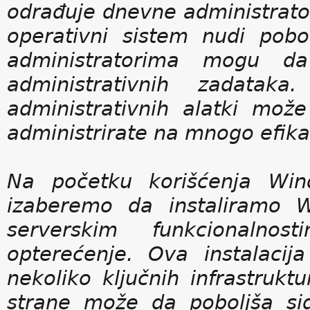
odrađuje dnevne administrat
operativni sistem nudi pobo
administratorima mogu da
administrativnih zadatak
administrativnih alatki m
administrirate na mnogo efikas
Na početku korišćenja Wi
izaberemo da instaliramo 
serverskim funkcionalno
opterećenje. Ova instalacij
nekoliko ključnih infrastrukt
strane može da poboljša si