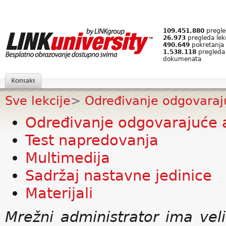
109.451.880
pregled
26.973
pregleda lek
490.649
pokretanja 
1.538.118
pregleda
dokumenata
Kontakt
Sve lekcije
>
Određivanje odgovaraju
Određivanje odgovarajuće a
Test napredovanja
Multimedija
Sadržaj nastavne jedinice
Materijali
Mrežni administrator ima ve