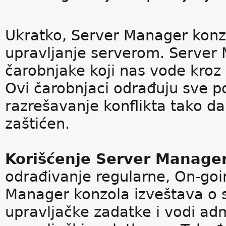
Ukratko, Server Manager konzo
upravljanje serverom. Server 
čarobnjake koji nas vode kroz
Ovi čarobnjaci odrađuju sve p
razrešavanje konflikta tako da
zaštićen.
Korišćenje Server Manager
odrađivanje regularne, On-goi
Manager konzola izveštava o s
upravljačke zadatke i vodi ad