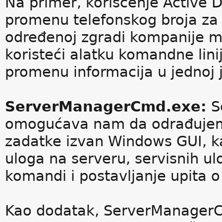
Na primer, korišćenje Active 
promenu telefonskog broja za s
određenoj zgradi kompanije m
koristeći alatku komandne li
promenu informacija u jednoj j
ServerManagerCmd.exe:
S
omogućava nam da odrađuje
zadatke izvan Windows GUI, kao
uloga na serveru, servisnih ulo
komandi i postavljanje upita 
Kao dodatak, ServerManagerC