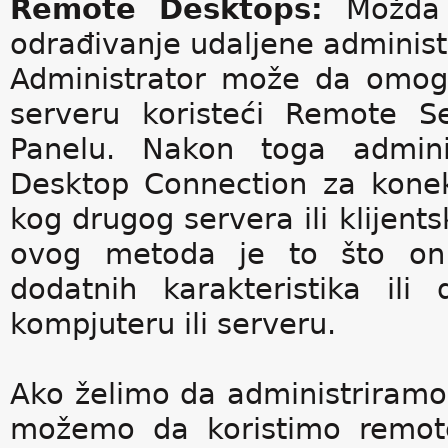
Remote Desktops:
Možda 
odrađivanje udaljene administ
Administrator može da omog
serveru koristeći Remote S
Panelu. Nakon toga admini
Desktop Connection za konek
kog drugog servera ili klijent
ovog metoda je to što on n
dodatnih karakteristika ili
kompjuteru ili serveru.
Ako želimo da administriram
možemo da koristimo remot