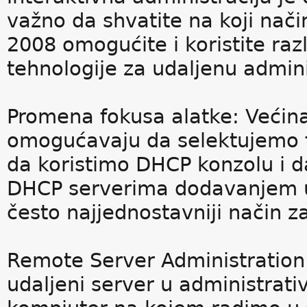
važno da shvatite na koji nač
2008 omogućite i koristite razl
tehnologije za udaljenu admini
Promena fokusa alatke: Većina
omogućavaju da selektujemo 
da koristimo DHCP konzolu i d
DHCP serverima dodavanjem ud
često najjednostavniji način z
Remote Server Administratio
udaljeni server u administrati