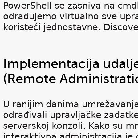
PowerShell se zasniva na cmd
odrađujemo virtualno sve upra
koristeći jednostavne, Discov
Implementacija udalje
(Remote Administrati
U ranijim danima umrežavanja,
odrađivali upravljačke zadatke
serverskoj konzoli. Kako su mre
interaktivna administracija j