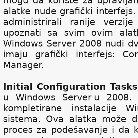
mogu da koriste za upravlj
alatke nude grafički interfejs. 
administrirali ranije verz
upoznati sa svim ovim alatk
Windows Server 2008 nudi dve
imaju grafički interfejs: C
Manager.
Initial Configuration Tasks
u Windows Server-u 2008. 
kompletirane instalacije 
sistema. Ova alatka može 
proces za podešavanje i da k