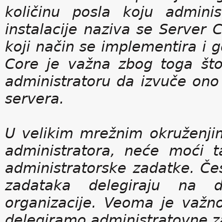
količinu posla koju admini
instalacije naziva se Server 
koji način se implementira i
Core je važna zbog toga što
administratoru da izvuče ono 
servera.
U velikim mrežnim okruženjima
administratora, neće moći 
administratorske zadatke. Čes
zadataka delegiraju na d
organizacije. Veoma je važn
delegiramo administratovne za