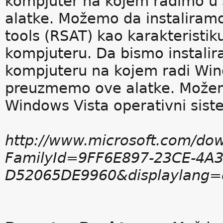
kompjuter na kojem radimo u s
alatke. Možemo da instaliram
tools (RSAT) kao karakteristi
kompjuteru. Da bismo instalira
kompjuteru na kojem radi Wi
preuzmemo ove alatke. Može
Windows Vista operativni sist
http://www.microsoft.com/dow
FamilyId=9FF6E897-23CE-4A3
D52065DE9960&displaylang=