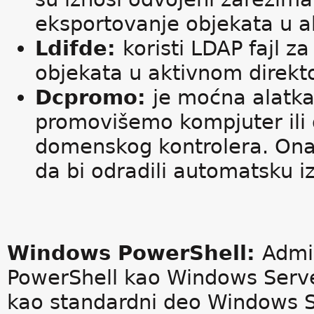
eksportovanje objekata u ak
Ldifde:
koristi LDAP fajl z
objekata u aktivnom direkt
Dcpromo:
je moćna alatk
promovišemo kompjuter ili
domenskog kontrolera. Ona 
da bi odradili automatsku i
Windows PowerShell:
Admi
PowerShell kao Windows Server
kao standardni deo Windows S