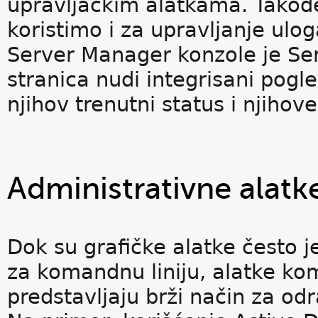
upravljačkim alatkama. Tako
koristimo i za upravljanje ul
Server Manager konzole je Se
stranica nudi integrisani pogl
njihov trenutni status i njihov
Administrativne alatk
Dok su grafičke alatke često j
za komandnu liniju, alatke ko
predstavljaju brži način za od