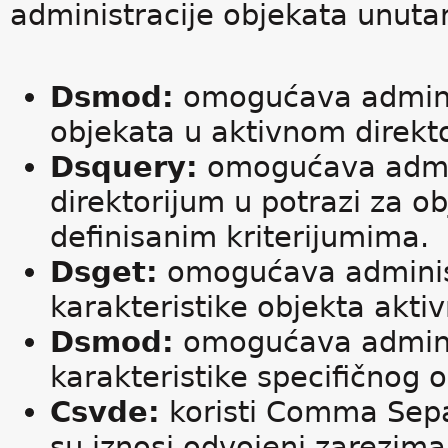
administracije objekata unuta
Dsmod:
omogućava adminis
objekata u aktivnom direkt
Dsquery:
omogućava admin
direktorijum u potrazi za o
definisanim kriterijumima.
Dsget:
omogućava administ
karakteristike objekta akti
Dsmod:
omogućava adminis
karakteristike specifičnog 
Csvde:
koristi Comma Separ
su iznosi odvojeni zarezima)