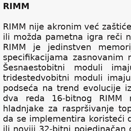
RIMM
RIMM nije akronim već zaštiće
ili možda pametna igra reči 
RIMM je jedinstven memorij
specifikacijama zasnovanim 
Šesnaestobitni moduli im
tridestedvobitni moduli imaj
podseća na trend evolucije i
dva reda 16-bitnog RIMM mo
hladnjake za raspršivanje to
da se implementira koristeći
ili noviji 32-bitni pojedinača