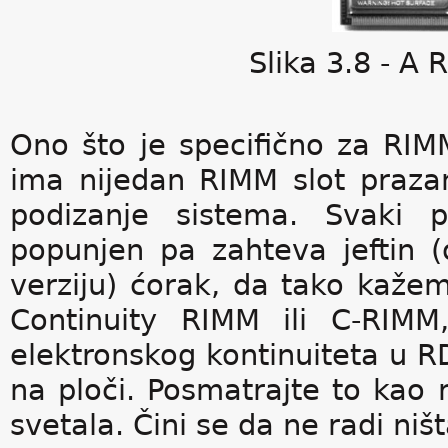
Slika 3.8 - 
Ono što je specifično za RI
ima nijedan RIMM slot prazan
podizanje sistema. Svaki p
popunjen pa zahteva jeftin 
verziju) ćorak, da tako kaže
Continuity RIMM ili C-RIMM
elektronskog kontinuiteta u 
na ploči. Posmatrajte to kao r
svetala. Čini se da ne radi niš