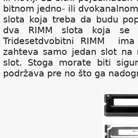
bitnom jedno- ili dvokanalno
slota koja treba da budu po
dva RIMM slota koja se 
Tridesetdvobitni RIMM ima
zahteva samo jedan slot na ma
slot. Stoga morate biti sig
podržava pre no što ga nadogr