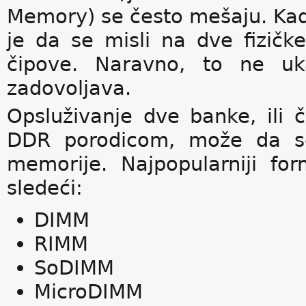
Memory) se često mešaju. Kad
je da se misli na dve fizičk
čipove. Naravno, to ne uk
zadovoljava.
Opsluživanje dve banke, ili 
DDR porodicom, može da se
memorije. Najpopularniji f
sledeći:
DIMM
RIMM
SoDIMM
MicroDIMM