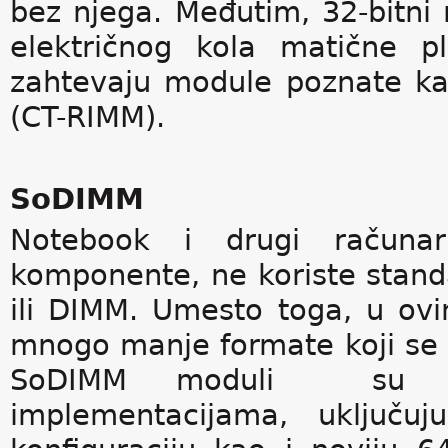
bez njega. Međutim, 32-bitni
električnog kola matične p
zahtevaju module poznate ka
(CT-RIMM).
SoDIMM
Notebook i drugi računa
komponente, ne koriste stan
ili DIMM. Umesto toga, u ov
mnogo manje formate koji se
SoDIMM moduli su do
implementacijama, uključuju