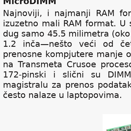
MicroDIMM
Najnoviji, i najmanji RAM 
izuzetno mali RAM format. U 
dug samo 45.5 milimetra (oko 1
1.2 inča—nešto veći od četv
prenosne kompjutere manje o
na Transmeta Crusoe procesor
172-pinski i slični su DIM
magistralu za prenos podat
često nalaze u laptopovima.