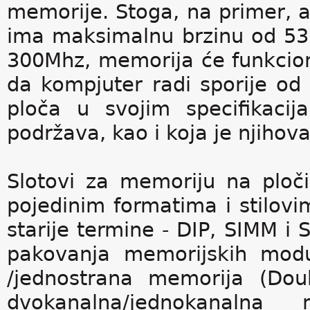
memorije. Stoga, na primer, 
ima maksimalnu brzinu od 533
300Mhz, memorija će funkcion
da kompjuter radi sporije od
ploča u svojim specifikaci
podržava, kao i koja je njiho
Slotovi za memoriju na ploči
pojedinim formatima i stilov
starije termine - DIP, SIMM i 
pakovanja memorijskih modu
/jednostrana memorija (Dou
dvokanalna/jednokanalna m