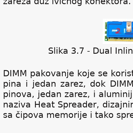
zareza duž ivičnog konektora.
Slika 3.7 - Dual In
DIMM pakovanje koje se kori
pina i jedan zarez, dok DI
pinova, jedan zarez, i alumin
naziva Heat Spreader, dizajnir
sa čipova memorije i tako spr