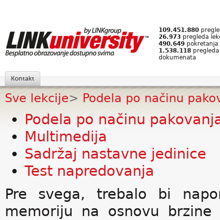
109.451.880
pregled
26.973
pregleda lek
490.649
pokretanja 
1.538.118
pregleda
dokumenata
Kontakt
Sve lekcije
>
Podela po načinu pako
Podela po načinu pakovanj
Multimedija
Sadržaj nastavne jedinice
Test napredovanja
Pre svega, trebalo bi nap
memoriju na osnovu brzine 