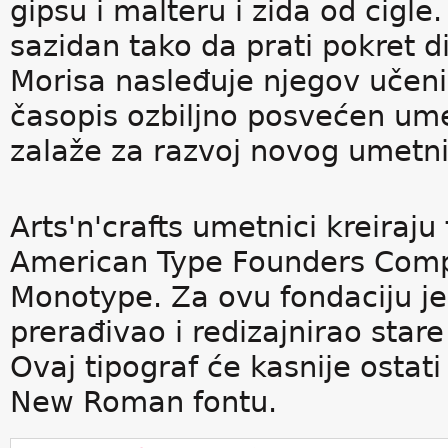
gipsu i malteru i zida od cigle.
sazidan tako da prati pokret
Morisa nasleđuje njegov učeni
časopis ozbiljno posvećen ume
zalaže za razvoj novog umetni
Arts'n'crafts umetnici kreiraju
American Type Founders Comp
Monotype. Za ovu fondaciju je r
prerađivao i redizajnirao stare
Ovaj tipograf će kasnije osta
New Roman fontu.