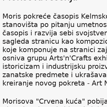
Moris pokreće časopis Kelmsko
stanovišta po pitanju umetnosti
časopis i razvija sebi svojstve
sagleda stranicu kao kompozicio
koje komponuje na stranici za
osniva grupu Arts'n'Crafts exh
istoricizam i industrijsku proi
zanatske predmete i ukrašava 
kreiranje novog pokreta - Art 
Morisova "Crvena kuća" pobija