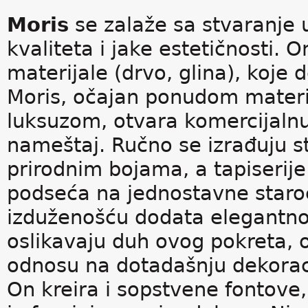
Moris
se zalaže sa stvaranje 
kvaliteta i jake estetičnosti. O
materijale (drvo, glina), koj
Moris, očajan ponudom materij
luksuzom, otvara komercijalnu 
nameštaj. Ručno se izrađuju st
prirodnim bojama, a tapiserij
podseća na jednostavne staro
izduženošću dodata elegantnost
oslikavaju duh ovog pokreta, o
odnosu na dotadašnju dekoraci
On kreira i sopstvene fontove