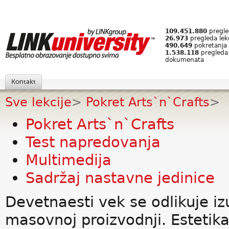
109.451.880
pregled
26.973
pregleda lek
490.649
pokretanja 
1.538.118
pregleda
dokumenata
Kontakt
Sve lekcije
>
Pokret Arts`n`Crafts
>
Pokret Arts`n`Crafts
Test napredovanja
Multimedija
Sadržaj nastavne jedinice
Devetnaesti vek se odlikuje iz
masovnoj proizvodnji. Estetika