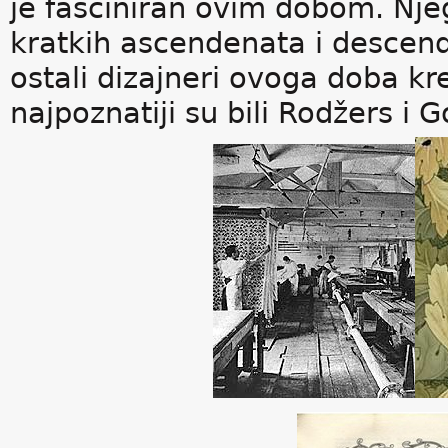
je fasciniran ovim dobom. Nje
kratkih ascendenata i descend
ostali dizajneri ovoga doba kr
najpoznatiji su bili Rodžers i G