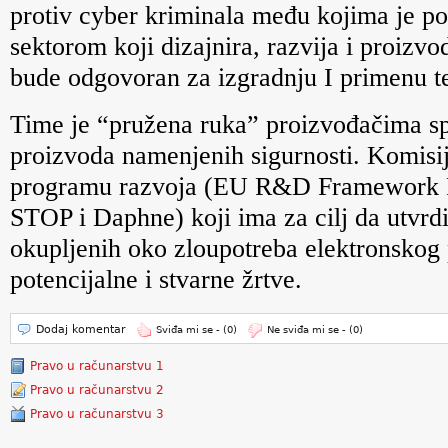
protiv cyber kriminala među kojima je po
sektorom koji dizajnira, razvija i proizvo
bude odgovoran za izgradnju I primenu te
Time je “pružena ruka” proizvođačima spe
proizvoda namenjenih sigurnosti. Komis
programu razvoja (EU R&D Framework Pr
STOP i Daphne) koji ima za cilj da utvrd
okupljenih oko zloupotreba elektronskog 
potencijalne i stvarne žrtve.
Dodaj komentar
Sviđa mi se -
(0)
Ne sviđa mi se -
(0)
Pravo u računarstvu 1
Pravo u računarstvu 2
Pravo u računarstvu 3