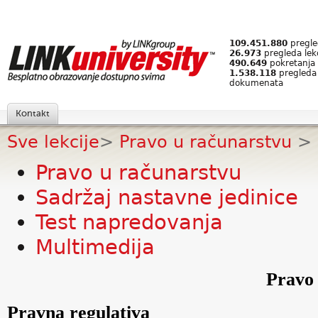
109.451.880
pregled
26.973
pregleda lek
490.649
pokretanja 
1.538.118
pregleda
dokumenata
Kontakt
Sve lekcije
>
Pravo u računarstvu
>
Pravo u računarstvu
Sadržaj nastavne jedinice
Test napredovanja
Multimedija
Pravo 
Pravna regulativa