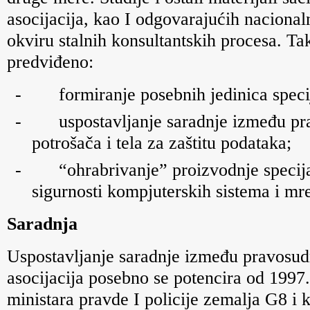
asocijacija, kao I odgovarajućih nacionaln
okviru stalnih konsultantskih procesa. 
predviđeno:
-
formiranje posebnih jedinica spec
-
uspostavljanje saradnje između pra
potrošača i tela za zaštitu podataka;
-
“ohrabrivanje” proizvodnje specij
sigurnosti kompjuterskih sistema i mr
Saradnja
Uspostavljanje saradnje između pravosudni
asocijacija posebno se potencira od 1997
ministara pravde I policije zemalja G8 i