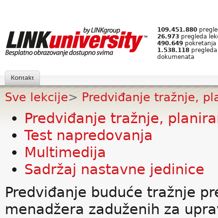
109.451.880
pregled
26.973
pregleda lek
490.649
pokretanja 
1.538.118
pregleda
dokumenata
Kontakt
Sve lekcije
>
Predviđanje tražnje, pl
Predviđanje tražnje, planir
Test napredovanja
Multimedija
Sadržaj nastavne jedinice
Predviđanje buduće tražnje pr
menadžera zaduženih za uprav