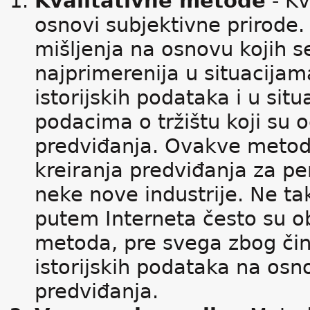
Kvalitativne metode
- Kv
osnovi subjektivne prirode.
mišljenja na osnovu kojih s
najprimerenija u situacija
istorijskih podataka i u si
podacima o tržištu koji su o
predviđanja. Ovakve metod
kreiranja predviđanja za pe
neke nove industrije. Ne t
putem Interneta često su ob
metoda, pre svega zbog čin
istorijskih podataka na osn
predviđanja.