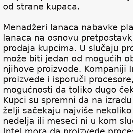
od strane kupaca.
Menadžeri lanaca nabavke plan
lanaca na osnovu pretpostavk
prodaja kupcima. U slučaju pr
može biti jedan od mogućih ob
njihove proizvode. Kompaniji I
proizvede i isporuči procesore
mogućnosti da toliko dugo če
Kupci su spremni da na izradu
želji sačekaju najviše nekolik
nedelja ili meseci ni u kom slu
Intel mora da proizvede proce