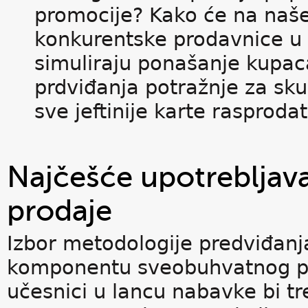
promocije? Kako će na naše
konkurentske prodavnice u
simuliraju ponašanje kupaca
prdviđanja potražnje za sk
sve jeftinije karte rasprodat
Najčešće upotrebljava
prodaje
Izbor metodologije predviđanj
komponentu sveobuhvatnog pri
učesnici u lancu nabavke bi t