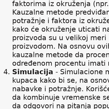
faktorima iz okruženja (npr
Kauzalne metode predviđan
potražnje i faktora iz okru
kako će okruženje uticati 
proizvoda su u velikoj mer
proizvodom. Na osnovu ovi
kauzalne metode da procene
određenom procentu imati 
Simulacija
- Simulacione m
kupaca kako bi se, na osnovu
nabavke i potražnje. Koriš
da kombinuje vremenske se
da odgovori na pitanja popu