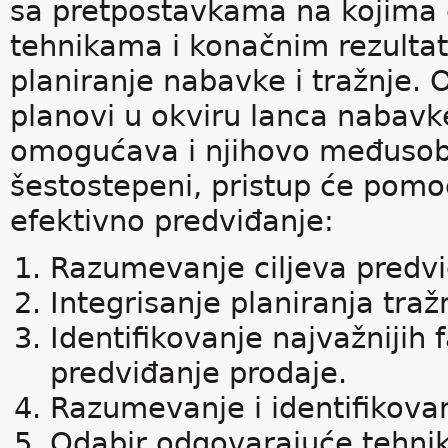
sa pretpostavkama na kojima ć
tehnikama i konačnim rezultat
planiranje nabavke i tražnje.
planovi u okviru lanca nabavk
omogućava i njihovo međusob
šestostepeni, pristup će pom
efektivno predviđanje:
Razumevanje ciljeva predvi
Integrisanje planiranja traž
Identifikovanje najvažnijih 
predviđanje prodaje.
Razumevanje i identifikov
Odabir odgovarajuće tehnik