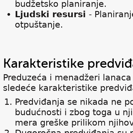
budžetsko planiranje.
Ljudski resursi
- Planiran
otpuštanje.
Karakteristike predvi
Preduzeća i menadžeri lanaca
sledeće karakteristike predviđ
Predviđanja se nikada ne p
budućnosti i zbog toga u nj
mera greške prilikom njihov