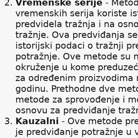
Vremenske serije
- Metod
vremenskih serija koriste is
predvidela tražnja i na osno
tražnje. Ova predviđanja s
istorijski podaci o tražnji 
potražnje. Ove metode su na
okruženje u kome preduzeće 
za određenim proizvodima n
godinu. Prethodne dve meto
metode za sprovođenje i mo
osnovu za predviđanje traž
Kauzalni
- Ove metode pre
je predviđanje potražnje u