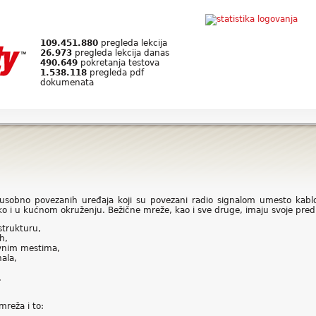
109.451.880
pregleda lekcija
26.973
pregleda lekcija danas
490.649
pokretanja testova
1.538.118
pregleda pdf
dokumenata
sobno povezanih uređaja koji su povezani radio signalom umesto kablo
ko i u kućnom okruženju. Bežične mreže, kao i sve druge, imaju svoje predn
strukturu,
h,
avnim mestima,
ala,
.
reža i to: