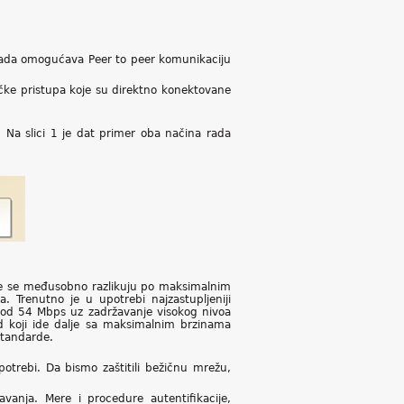
 rada omogućava Peer to peer komunikaciju
ačke pristupa koje su direktno konektovane
 Na slici 1 je dat primer oba načina rada
ije se međusobno razlikuju po maksimalnim
. Trenutno je u upotrebi najzastupljeniji
 od 54 Mbps uz zadržavanje visokog nivoa
rd koji ide dalje sa maksimalnim brzinama
standarde.
otrebi. Da bismo zaštitili bežičnu mrežu,
anja. Mere i procedure autentifikacije,