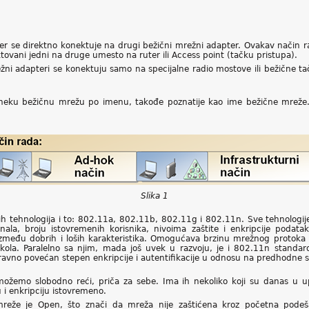
er se direktno konektuje na drugi bežični mrežni adapter. Ovakav način
ktovani jedni na druge umesto na ruter ili Access point (tačku pristupa).
žni adapteri se konektuju samo na specijalne radio mostove ili bežične t
je neku bežičnu mrežu po imenu, takođe poznatije kao ime bežične mreže.
Slika 1
nih tehnologija i to: 802.11a, 802.11b, 802.11g i 802.11n. Sve tehnolog
a, broju istovremenih korisnika, nivoima zaštite i enkripcije podataka
zmeđu dobrih i loših karakteristika. Omogućava brzinu mrežnog protoka
okola. Paralelno sa njim, mada još uvek u razvoju, je i 802.11n standa
vno povećan stepen enkripcije i autentifikacije u odnosu na predhodne 
možemo slobodno reći, priča za sebe. Ima ih nekoliko koji su danas u up
u i enkripciju istovremeno.
reže je Open, što znači da mreža nije zaštićena kroz početna podešav