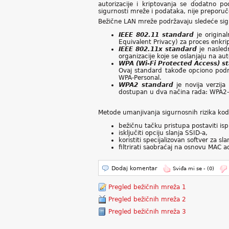
autorizacije i kriptovanja se dodatno po
sigurnosti mreže i podataka, nije preporu
Bežične LAN mreže podržavaju sledeće si
IEEE 802.11 standard
je origina
Equivalent Privacy) za proces enkrip
IEEE 802.11x standard
je nasledn
organizacije koje se oslanjaju na aut
WPA (Wi-Fi Protected Access) s
Ovaj standard takođe opciono podr
WPA-Personal.
WPA2 standard
je novija verzija
dostupan u dva načina rada: WPA2-E
Metode umanjivanja sigurnosnih rizika kod
bežičnu tačku pristupa postaviti is
isključiti opciju slanja SSID-a,
koristiti specijalizovan softver za sl
filtrirati saobraćaj na osnovu MAC a
Dodaj komentar
Sviđa mi se -
(0)
Pregled bežičnih mreža 1
Pregled bežičnih mreža 2
Pregled bežičnih mreža 3