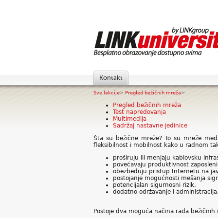
Kontakt
Sve lekcije
>
Pregled bežičnih mreža
>
Pregled bežičnih mreža
Test napredovanja
Multimedija
Sadržaj nastavne jedinice
Šta su bežične mreže? To su mreže među
fleksibilnost i mobilnost kako u radnom ta
proširuju ili menjaju kablovsku infra
povećavaju produktivnost zaposleni
obezbeđuju pristup Internetu na j
postojanje mogućnosti mešanja sign
potencijalan sigurnosni rizik,
dodatno održavanje i administracija
Postoje dva moguća načina rada bežičnih m