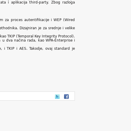
ta i aplikacija third-party. Zbog razloga
učem za proces autentifikacije i WEP (Wired
thodnika. Dizajniran je za srednje i velike
o TKIP (Temporal Key Integrity Protocol).
 u dva načina rada, kao WPA-Enterprise i
 i TKIP i AES. Takodje, ovaj standard je