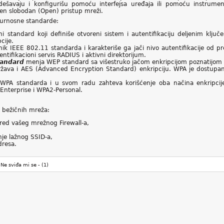
dešavaju i konfigurišu pomoću interfejsa uređaja ili pomoću instrumena
čen slobodan (Open) pristup mreži.
gurnosne standarde:
lni standard koji definiše otvoreni sistem i autentifikaciju deljenim klj
cije.
ik IEEE 802.11 standarda i karakteriše ga jači nivo autentifikacije od pre
entifikacioni servis RADIUS i aktivni direktorijum.
tandard
menja WEP standard sa višestruko jačom enkripcijom poznatijom ka
žava i AES (Advanced Encryption Standard) enkripciju. WPA je dostupan
 WPA standarda i u svom radu zahteva korišćenje oba načina enkripcije,
nterprise i WPA2-Personal.
 bežičnih mreža:
pred vašeg mrežnog Firewall-a,
anje lažnog SSID-a,
dresa.
Ne sviđa mi se -
(1)