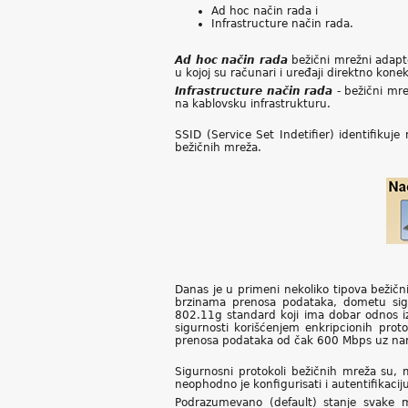
Ad hoc način rada i
Infrastructure način rada.
Ad hoc način rada
bežični mrežni adapt
u kojoj su računari i uređaji direktno kone
Infrastructure način rada
- bežični mre
na kablovsku infrastrukturu.
SSID (Service Set Indetifier) identifiku
bežičnih mreža.
Danas je u primeni nekoliko tipova bežič
brzinama prenosa podataka, dometu signal
802.11g standard koji ima dobar odnos i
sigurnosti korišćenjem enkripcionih prot
prenosa podataka od čak 600 Mbps uz nara
Sigurnosni protokoli bežičnih mreža su, 
neophodno je konfigurisati i autentifikacij
Podrazumevano (default) stanje svake m