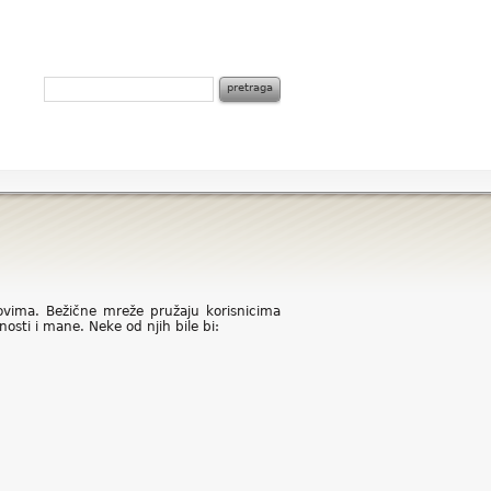
vima. Bežične mreže pružaju korisnicima
osti i mane. Neke od njih bile bi: