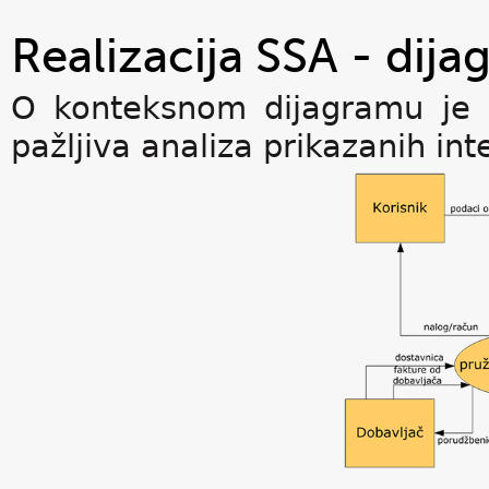
Realizacija SSA - dij
O konteksnom dijagramu je v
pažljiva analiza prikazanih int