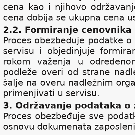
cena kao i njihovo održavan
cena dobija se ukupna cena us
2.2. Formiranje cenovnika
Proces obezbeđuje podatke o
servisu i objedinjuje formir
rokom važenja u određeno
podleže overi od strane nadl
šalje na overu nadležnim org
primenjivati u servisu.
3. Održavanje podataka o
Proces obezbeđuje sve podat
osnovu dokumenata zaposleni