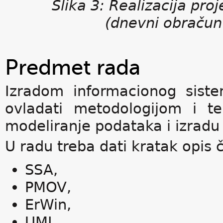
Slika 3: Realizacija pro
(dnevni obračun
Predmet rada
Izradom informacionog siste
ovladati metodologijom i t
modeliranje podataka i izradu
U radu treba dati kratak opis 
SSA,
PMOV,
ErWin,
UML.