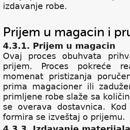
izdavanje robe.
Prijem u magacin i pr
4.3.1. Prijem u magacin
Ovaj proces obuhvata prihvat
prijem. Proces pokreće re
momenat pristizanja poruče
prima magacioner ili zadužen
primljene robe slaže sa količi
se overava dostavnica. Kod k
formira se izveštaj o prijemu.
4.3.3. Izdavanje materijal