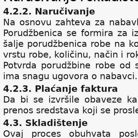
4.2.2. Naručivanje
Na osnovu zahteva za nabavk
Porudžbenica se formira za i
šalje porudžbenica robe na koj
vrstu robe, količinu, način i r
Potvrda porudžbine robe od s
ima snagu ugovora o nabavci.
4.2.3. Plaćanje faktura
Da bi se izvršile obaveze k
prenos sredstava koji se prosl
4.3. Skladištenje
Ovaj proces obuhvata pos