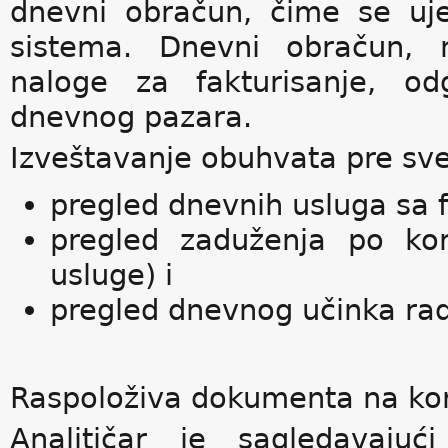
dnevni obračun, čime se uj
sistema. Dnevni obračun, n
naloge za fakturisanje, od
dnevnog pazara.
Izveštavanje obuhvata pre sv
pregled dnevnih usluga sa f
pregled zaduženja po kori
usluge) i
pregled dnevnog učinka radn
Raspoloživa dokumenta na kor
Analitičar je sagledavajuć