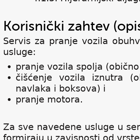
Korisnički zahtev (op
Servis za pranje vozila obuh
usluge:
pranje vozila spolja (obično 
čišćenje vozila iznutra (
navlaka i boksova) i
pranje motora.
Za sve navedene usluge u serv
formiraju u zavisnosti od vrste 