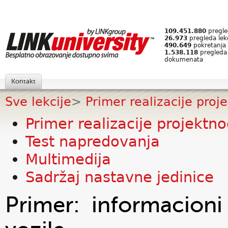
109.451.880
pregled
26.973
pregleda lek
490.649
pokretanja 
1.538.118
pregleda
dokumenata
Kontakt
Sve lekcije
>
Primer realizacije proje
Primer realizacije projektno
Test napredovanja
Multimedija
Sadržaj nastavne jedinice
Primer: informacioni