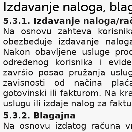
Izdavanje naloga, blag
5.3.1. Izdavanje naloga/r
Na osnovu zahteva korisni
obezbeđuje izdavanje nalog
Nakon obavljene usluge proc
određenog korisnika i evid
završio posao pružanja uslug
zavisnosti od načina plać
gotovinski ili fakturom. Na kr
uslugu ili izdaje nalog za faktu
5.3.2. Blagajna
Na osnovu izdatog računa vr