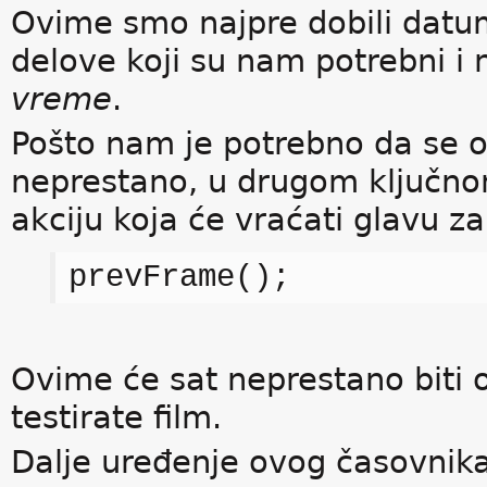
Ovime smo najpre dobili datum
delove koji su nam potrebni i 
vreme
.
Pošto nam je potrebno da se 
neprestano, u drugom ključno
akciju koja će vraćati glavu za
prevFrame();
Ovime će sat neprestano biti 
testirate film.
Dalje uređenje ovog časovnika 