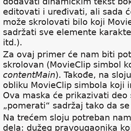
dodavati dinamičkim tekst b
editovati i uređivati, ali sada
može skrolovati bilo koji Movi
sadržati sve elemente karakteri
itd.).
Za ovaj primer će nam biti pot
skrolovan (MovieClip simbol k
contentMain
). Takođe, na slo
obliku MovieClip simbola koj
Ova maska će prikazivati deo 
„pomerati“ sadržaj tako da se
Na trećem sloju potreban nam j
dela: dužeg pravougaonika ko