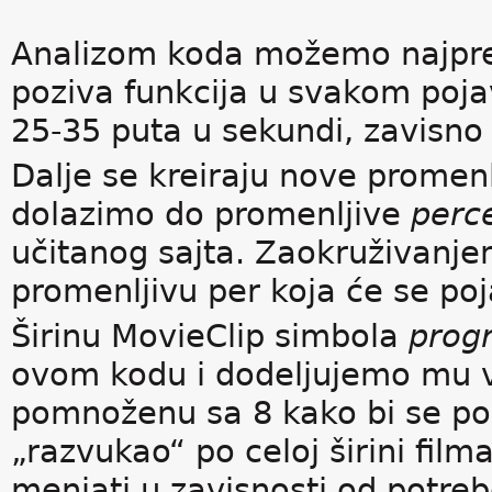
Analizom koda možemo najpre 
poziva funkcija u svakom pojav
25-35 puta u sekundi, zavisno
Dalje se kreiraju nove promen
dolazimo do promenljive
perc
učitanog sajta. Zaokruživanje
promenljivu per koja će se poja
Širinu MovieClip simbola
prog
ovom kodu i dodeljujemo mu 
pomnoženu sa 8 kako bi se po 
„razvukao“ po celoj širini fil
menjati u zavisnosti od potreb