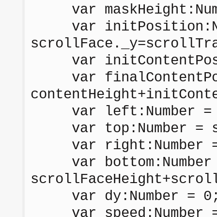
var maskHeight:Numbe
var initPosition:N
scrollFace._y=scrollTr
var initContentPos:N
var finalContentPos:
contentHeight+initCont
var left:Number = s
var top:Number = sc
var right:Number = 
var bottom:Number = 
scrollFaceHeight+scrol
var dy:Number = 0
var speed:Number =