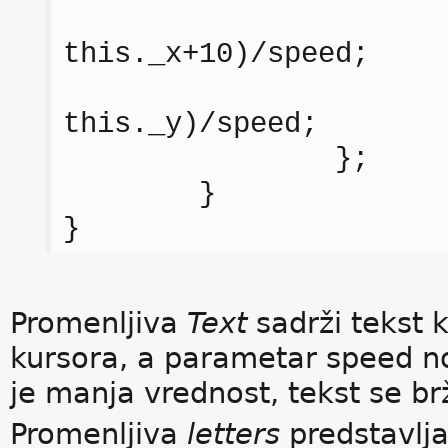
this._x += 
this._x+10)/speed;
this._y += 
this._y)/speed;
};
}
}
Promenljiva
Text
sadrži tekst k
kursora, a parametar speed nos
je manja vrednost, tekst se br
Promenljiva
letters
predstavlja