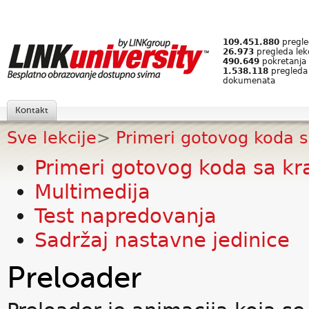
109.451.880
pregled
26.973
pregleda lek
490.649
pokretanja 
1.538.118
pregleda
dokumenata
Kontakt
Sve lekcije
>
Primeri gotovog koda sa
Primeri gotovog koda sa kr
Multimedija
Test napredovanja
Sadržaj nastavne jedinice
Preloader