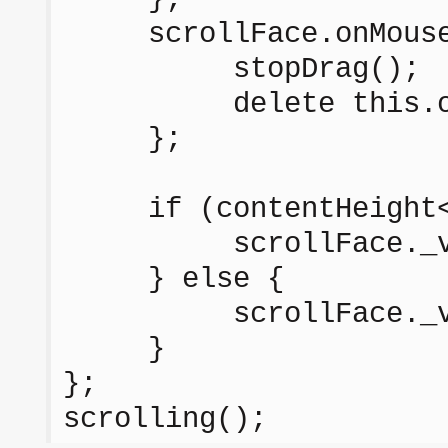
scrollFace.onMouseU
stopDrag();
delete this.onM
};
if (contentHeight<m
scrollFace._visi
} else {
scrollFace._visi
}
};
scrolling();