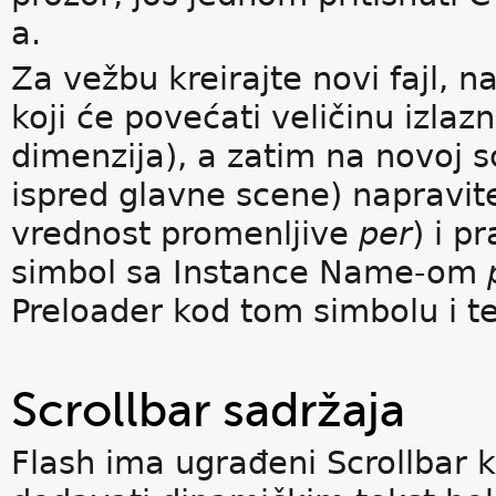
a.
Za vežbu kreirajte novi fajl, n
koji će povećati veličinu izlazno
dimenzija), a zatim na novoj sc
ispred glavne scene) napravite
vrednost promenljive
per
) i p
simbol sa Instance Name-om
Preloader kod tom simbolu i tes
Scrollbar sadržaja
Flash ima ugrađeni Scrollbar