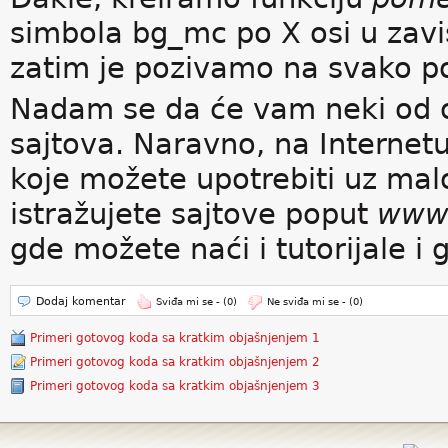
simbola bg_mc po X osi u zavis
zatim je pozivamo na svako p
Nadam se da će vam neki od ov
sajtova. Naravno, na Internet
koje možete upotrebiti uz mal
istražujete sajtove poput
www.
gde možete naći i tutorijale i
Dodaj komentar
Sviđa mi se -
(0)
Ne sviđa mi se -
(0)
Primeri gotovog koda sa kratkim objašnjenjem 1
Primeri gotovog koda sa kratkim objašnjenjem 2
Primeri gotovog koda sa kratkim objašnjenjem 3