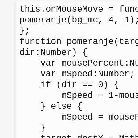
this.onMouseMove = fun
pomeranje(bg_mc, 4, 1)
};
function pomeranje(tar
dir:Number) {
var mousePercent:Num
var mSpeed:Number;
if (dir == 0) {
mSpeed = 1-mouse
} else {
mSpeed = mousePe
}