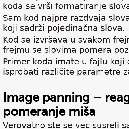
koda se vrši formatiranje slova 
Sam kod najpre razdvaja slova
koji sadrži pojedinačna slova.
Kod se izvršava u svakom fre
frejmu se slovima pomera pozic
Primer koda imate u fajlu koji 
isprobati različite parametre 
Image panning – reag
pomeranje miša
Verovatno ste se već susreli s