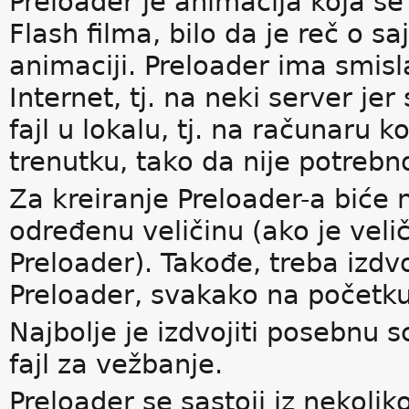
Preloader je animacija koja se
Flash filma, bilo da je reč o saj
animaciji. Preloader ima smisl
Internet, tj. na neki server je
fajl u lokalu, tj. na računaru k
trenutku, tako da nije potrebn
Za kreiranje Preloader-a biće 
određenu veličinu (ako je veli
Preloader). Takođe, treba izdvo
Preloader, svakako na početku 
Najbolje je izdvojiti posebnu s
fajl za vežbanje.
Preloader se sastoji iz nekoli