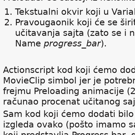
Tekstualni okvir koji u Vari
Pravougaonik koji će se širi
učitavanja sajta (zato se i 
Name
progress_bar
).
Actionscript kod koji ćemo do
MovieClip simbol jer je potre
frejmu Preloading animacije (
računao procenat učitanog saj
Sam kod koji ćemo dodati bilo
izgleda ovako (pošto imamo s