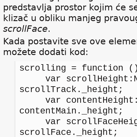
predstavlja prostor kojim će s
klizač u obliku manjeg pravo
scrollFace
.
Kada postavite sve ove element
možete dodati kod:
scrolling = function (
var scrollHeight:N
scrollTrack._height;
var contentHeight:
contentMain._height;
var scrollFaceHeigh
scrollFace._height;