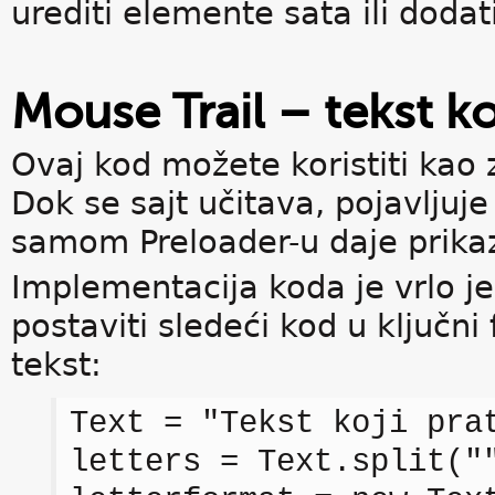
urediti elemente sata ili doda
Mouse Trail – tekst ko
Ovaj kod možete koristiti kao 
Dok se sajt učitava, pojavljuje
samom Preloader-u daje prikaz
Implementacija koda je vrlo j
postaviti sledeći kod u ključni
tekst:
Text = "Tekst koji pra
letters = Text.split("