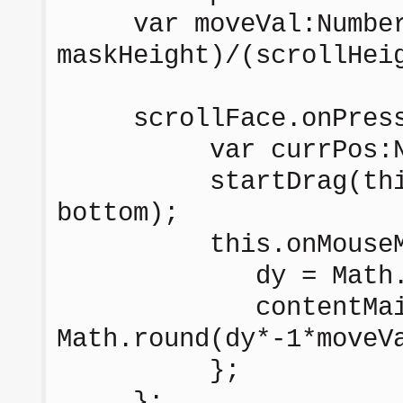
var moveVal:Number 
maskHeight)/(scrollHei
scrollFace.onPress 
var currPos:Numb
startDrag(this, fa
bottom);
this.onMouseMove 
dy = Math.abs(in
contentMain.
Math.round(dy*-1*moveV
};
};