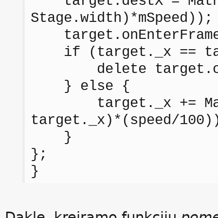
target.destX = Math.
Stage.width)*mSpeed));
target.onEnterFrame 
if (target._x == tar
delete target.onE
} else {
target._x += Math.
target._x)*(speed/100)
}
};
}
Dakle, kreiramo funkciju
pome