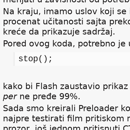
Na kraju, imamo uslov koji se 
procenat učitanosti sajta preko
kreće da prikazuje sadržaj.
Pored ovog koda, potrebno je u
stop();
kako bi Flash zaustavio prikaz
per
ne pređe 99%.
Sada smo kreirali Preloader ko
najpre testirati film pritiskom
prozor, još jednom pritisnuti