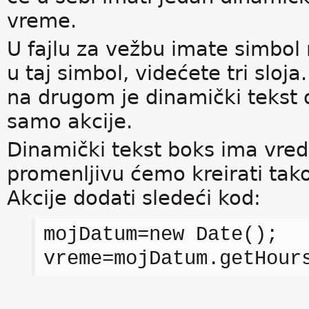
vreme.
U fajlu za vežbu imate simbol
u taj simbol, videćete tri slo
na drugom je dinamički tekst o
samo akcije.
Dinamički tekst boks ima vre
promenljivu ćemo kreirati tak
Akcije dodati sledeći kod:
mojDatum=new Date();
vreme=mojDatum.getHour