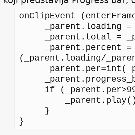
koji predstavlja Progress bar
onClipEvent (enterFram
_parent.loading = _p
_parent.total = _par
_parent.percent =
(_parent.loading/_pare
_parent.per=int(_pa
_parent.progress_bar
if (_parent.per>99
_parent.play()
}
}