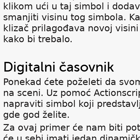
klikom ući u taj simbol i dodava
smanjiti visinu tog simbola. Ka
klizač prilagođava novoj visini
kako bi trebalo.
Digitalni časovnik
Ponekad ćete poželeti da svo
na sceni. Uz pomoć Actionscri
napraviti simbol koji predstavl
gde god želite.
Za ovaj primer će nam biti pot
će u sebi imati jedan dinamički