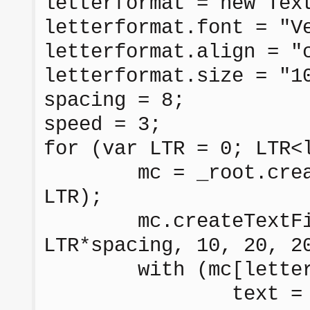
letterformat = new Tex
letterformat.font = "V
letterformat.align = "
letterformat.size = "1
spacing = 8;
speed = 3;
for (var LTR = 0; LTR<
mc = _root.createE
LTR);
mc.createTextField
LTR*spacing, 10, 20, 2
with (mc[letters[
text = lette