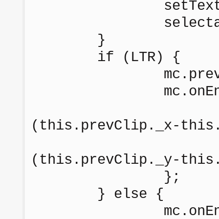
setTextFormat(
selectable =
}
if (LTR) {
mc.prevClip = _
mc.onEnterFram
this._
(this.prevClip._x-this
this._
(this.prevClip._y-this
};
} else {
mc.onEnterFram