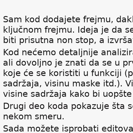
Sam kod dodajete frejmu, dakl
ključnom frejmu. Ideja je da s
biti prisutna non stop, a izvrš
Kod nećemo detaljnije analizir
ali dovoljno je znati da se u 
koje će se koristiti u funkciji
sadržaja, visinu maske itd.). 
visine sadržaja kako bi uopšte
Drugi deo koda pokazuje šta s
nekom smeru.
Sada možete isprobati editova