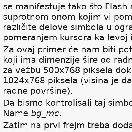
se manifestuje tako što Flas
suprotnom onom kojim vi pome
različite delove simbola u og
pomeranjem kursora ka levoj il
Za ovaj primer će nam biti po
koji ima dimenzije šire od rad
za vežbu 500x768 piksela dok 
1024x768 piksela (visina je dak
radne površine).
Da bismo kontrolisali taj simb
Name
bg_mc
.
Zatim na prvi frejm treba doda