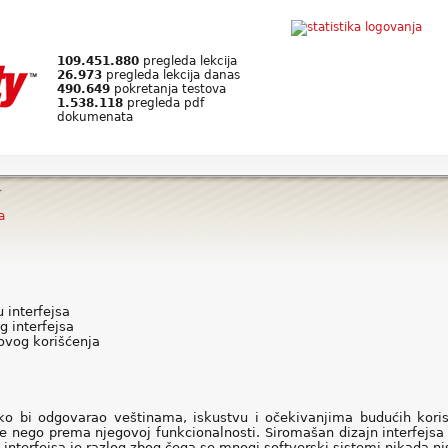
109.451.880
pregleda lekcija
26.973
pregleda lekcija danas
490.649
pokretanja testova
1.538.118
pregleda pdf
dokumenata
>
a
u interfejsa
g interfejsa
ihovog korišćenja
 kako bi odgovarao veštinama, iskustvu i očekivanjima budućih koris
e nego prema njegovoj funkcionalnosti. Siromašan dizajn interfejs
interfejsa je razlog zbog čega se mnogi softverski sistemi nikada nisu