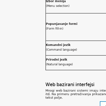
Izbor menija
(Menu selection)
Popunjavanje formi
(Form fill-in)
Komandni jezik
(Command language)
Prirodni jezik
(Natural language)
Web bazirani interfejsi
Mnogi web bazirani sistemi imaju int
itd. Na primeru pretraživanja prikazan
tekst polje.