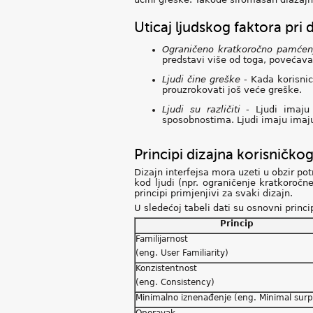
Uticaj ljudskog faktora pri d
Ograničeno kratkoročno pamćen
predstavi više od toga, povećav
Ljudi čine greške
- Kada korisnic
prouzrokovati još veće greške.
Ljudi su različiti
- Ljudi imaju 
sposobnostima. Ljudi imaju imaju r
Principi dizajna korisničkog
Dizajn interfejsa mora uzeti u obzir pot
kod ljudi (npr. ograničenje kratkoročne
principi primjenjivi za svaki dizajn.
U sledećoj tabeli dati su osnovni princip
Princip
Familijarnost
(eng. User Familiarity)
Konzistentnost
(eng. Consistency)
Minimalno iznenađenje (eng. Minimal surp