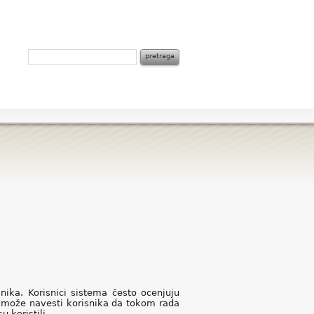
nika. Korisnici sistema često ocenjuju
a može navesti korisnika da tokom rada
 koristili.