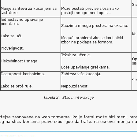
Si
Manje zahteva za kucanjem sa
Može postati previše složan ako
tastature.
postoji mnogo meni opcija.
Jednostavno upisivanje
podataka.
Zauzima mnogo prostora na ekranu.
Ko
Lako se uči.
Mogući problemi ako se korisnički
izbor ne poklapa sa formom.
Proverljivost.
Težak za učenje.
Op
Fleksibilnost i snaga.
si
Loše upavljanje greškama.
Dostupnost korisnicima.
Zahteva više kucanja.
Si
Lako se proširuje.
Nepouzdanost.
Tabela
2
. Stilovi interakcije
erfejse zasnovane na web formama. Polje formi može biti meni, pr
og na slici, korisnici prave izbor gde da traže, na osnovu menija i