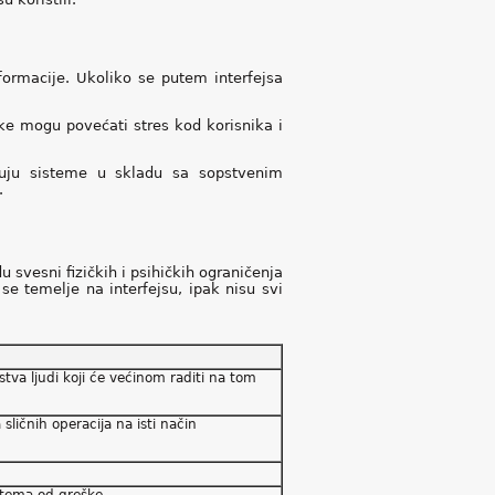
ormacije. Ukoliko se putem interfejsa
uke mogu povećati stres kod korisnika i
ktuju sisteme u skladu sa sopstvenim
.
u svesni fizičkih i psihičkih ograničenja
 se temelje na interfejsu, ipak nisu svi
ustva ljudi koji će većinom raditi na tom
 sličnih operacija na isti način