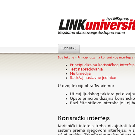
Kontakt
Sve lekcije
>
Principi dizajna korisničkog interfejsa
Principi dizajna korisničkog interfejs
Test napredovanja
Multimedija
Sadržaj nastavne jedinice
U ovoj lekciji obrađivaćemo:
Uticaj ljudskog faktora pri dizajn
Opšte principe dizajna korisničko
Različite stilove interakcije i nj
Korisnički interfejs
Korisnički intefejs treba dizajnirati
sistem prema njegovom interfejsu, viš
učini greške. Takođe siromašan diazajn 