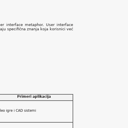
ser interface metaphor. User interface
ju specifična znanja koja korisnici već
Primeri aplikacija
deo igre i CAD sistemi