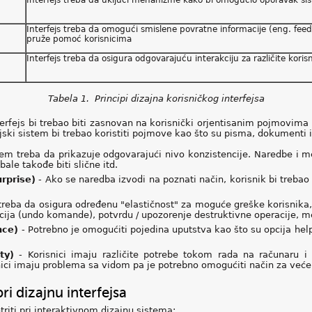
Interfejs treba da uključi mehanizme kako bi omogućio oporavak si
Interfejs treba da omogući smislene povratne informacije (eng. feed
pruže pomoć korisnicima
Interfejs treba da osigura odgovarajuću interakciju za različite koris
Tabela 1. Principi dizajna korisničkog interfejsa
terfejs bi trebao biti zasnovan na korisnički orjentisanim pojmovim
ki sistem bi trebao koristiti pojmove kao što su pisma, dokumenti i sl
em treba da prikazuje odgovarajući nivo konzistencije. Naredbe i men
bale takođe biti slične itd.
rprise)
- Ako se naredba izvodi na poznati način, korisnik bi trebao
treba da osigura određenu "elastičnost" za moguće greške korisnika,
cija (undo komande), potvrdu / upozorenje destruktivne operacije, me
nce)
- Potrebno je omogućiti pojedina uputstva kao što su opcija hel
ty)
- Korisnici imaju različite potrebe tokom rada na računaru i
snici imaju problema sa vidom pa je potrebno omogućiti način za veće
ri dizajnu interfejsa
riti pri interaktivnom dizajnu sistema: