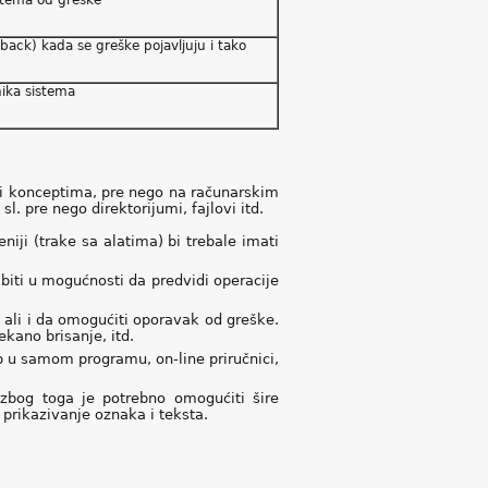
stema od greške
back) kada se greške pojavljuju i tako
nika sistema
a i konceptima, pre nego na računarskim
. pre nego direktorijumi, fajlovi itd.
iji (trake sa alatima) bi trebale imati
 biti u mogućnosti da predvidi operacije
 ali i da omogućiti oporavak od greške.
kano brisanje, itd.
p u samom programu, on-line priručnici,
 zbog toga je potrebno omogućiti šire
 prikazivanje oznaka i teksta.