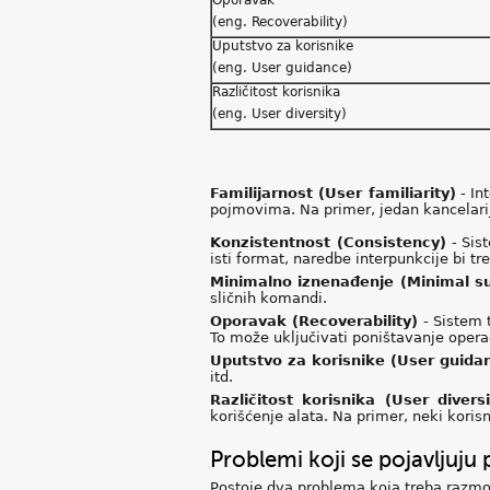
Oporavak
(eng. Recoverability)
Uputstvo za korisnike
(eng. User guidance)
Različitost korisnika
(eng. User diversity)
Familijarnost (User familiarity)
- In
pojmovima. Na primer, jedan kancelarijs
Konzistentnost (Consistency)
- Sist
isti format, naredbe interpunkcije bi tre
Minimalno iznenađenje (Minimal su
sličnih komandi.
Oporavak (Recoverability)
- Sistem 
To može uključivati poništavanje opera
Uputstvo za korisnike (User guida
itd.
Različitost korisnika (User diversi
korišćenje alata. Na primer, neki kori
Problemi koji se pojavljuju p
Postoje dva problema koja treba razmot