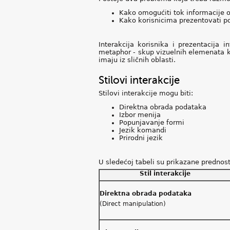
Kako omogućiti tok informacije 
Kako korisnicima prezentovati p
Interakcija korisnika i prezentacija 
metaphor - skup vizuelnih elemenata ko
imaju iz sličnih oblasti.
Stilovi interakcije
Stilovi interakcije mogu biti:
Direktna obrada podataka
Izbor menija
Popunjavanje formi
Jezik komandi
Prirodni jezik
U sledećoj tabeli su prikazane prednosti
Stil interakcije
Direktna obrada
podataka
(Direct manipulation)