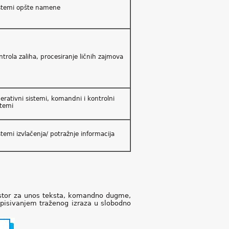
stemi opšte namene
ntrola zaliha, procesiranje ličnih zajmova
erativni sistemi, komandni i kontrolni
stemi
stemi izvlačenja/ potražnje informacija
ostor za unos teksta, komandno dugme,
 upisivanjem traženog izraza u slobodno