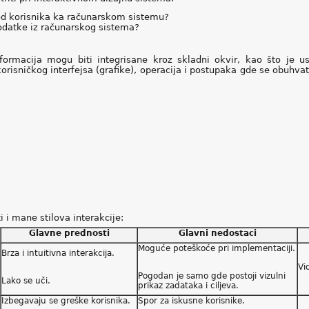
od korisnika ka računarskom sistemu?
odatke iz računarskog sistema?
informacija mogu biti integrisane kroz skladni okvir, kao što je u
risničkog interfejsa (grafike), operacija i postupaka gde se obuhvata
 i mane stilova interakcije:
Glavne prednosti
Glavni nedostaci
Moguće poteškoće pri implementaciji.
Brza i intuitivna interakcija.
Vi
Pogodan je samo gde postoji vizulni
Lako se uči.
prikaz zadataka i ciljeva.
Izbegavaju se greške korisnika.
Spor za iskusne korisnike.