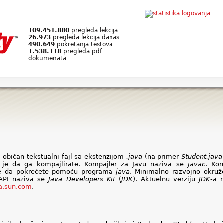
109.451.880
pregleda lekcija
26.973
pregleda lekcija danas
490.649
pokretanja testova
1.538.118
pregleda pdf
dokumenata
 običan tekstualni fajl sa ekstenzijom
.java
(na primer
Student.java
 je da ga kompajlirate. Kompajler za Javu naziva se
javac
. Kom
e da pokrećete pomoću programa
java
. Minimalno razvojno okruže
 API naziva se
Java Developers Kit
(
JDK
). Aktuelnu verziju
JDK
-a 
va.sun.com
.