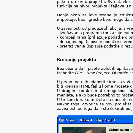
paketi u okviru projekta. Sve stavk
funkcija na nivou projekta i fajlova u n
Donje okno sa leve strane je struktu
importuje, kao i greške koje mogu da s
U zavisnosti od preduzetih akcija, s vr
- izvršavanja programa (prikazuje even
- kompajliranja (prikazuje podatke o p
- debagovanja (ispisuje podatke o vred
- pretraživanja (ispisuje podatke o rez
Kreiranje projekta
Bez obzira da li pišete aplet ili aplikaci
Izaberite
File
–
New
Project
. Otvoriće s
U prvom od njih odaberite ime za vaš pr
biti kreiran HTML fajl u kome možete d
U drugom koraku imate mogućnost da p
menjate, a ako bude potrebno to možete
U trećem koraku možete da unesete neke
Nakon toga, otvoriće se novi projekat 
zavisnosti od toga da li ste čekirali pol