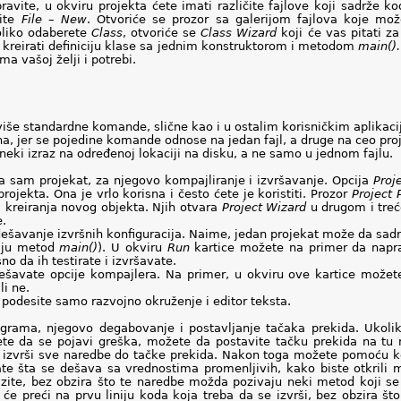
ravite, u okviru projekta ćete imati različite fajlove koji sadrže k
rite
File
–
New
. Otvoriće se prozor sa galerijom fajlova koje mož
oliko odaberete
Class
, otvoriće se
Class
Wizard
koji će vas pitati z
 kreirati definiciju klase sa jednim konstruktorom i metodom
main().
a vašoj želji i potrebi.
iše standardne komande, slične kao i u ostalim korisničkim aplikac
ana, jer se pojedine komande odnose na jedan fajl, a druge na ceo pr
i neki izraz na određenoj lokaciji na disku, a ne samo u jednom fajlu.
sam projekat, za njegovo kompajliranje i izvršavanje. Opcija
Proj
ojekta. Ona je vrlo korisna i često ćete je koristiti. Prozor
Project 
m kreiranja novog objekta. Njih otvara
Project Wizard
u drugom i treć
e.
odešavanje izvršnih konfiguracija. Naime, jedan projekat može da sad
aju metod
main()
). U okviru
Run
kartice možete na primer da naprav
o da ih testirate i izvršavate.
ate opcije kompajlera. Na primer, u okviru ove kartice možete d
li ne.
desite samo razvojno okruženje i editor teksta.
ograma, njegovo degabovanje i postavljanje tačaka prekida. Ukoli
te da se pojavi greška, možete da postavite tačku prekida na tu
izvrši sve naredbe do tačke prekida. Nakon toga možete pomoću
te šta se dešava sa vrednostima promenljivih, kako biste otkril
zite, bez obzira što te naredbe možda pozivaju neki metod koji s
će preći na prvu liniju koda koja treba da se izvrši, bez obzira š