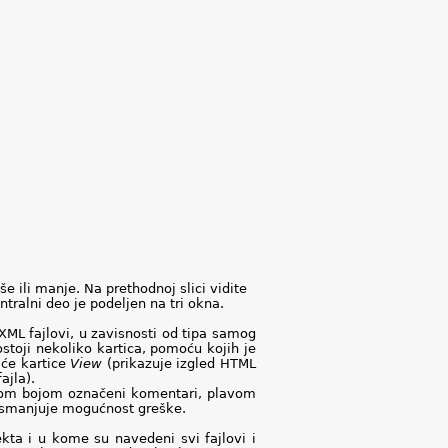
e ili manje. Na prethodnoj slici vidite
tralni deo je podeljen na tri okna.
 XML fajlovi, u zavisnosti od tipa samog
stoji nekoliko kartica, pomoću kojih je
iće kartice
View
(prikazuje izgled HTML
ajla).
enom bojom označeni komentari, plavom
i smanjuje mogućnost greške.
kta i u kome su navedeni svi fajlovi i