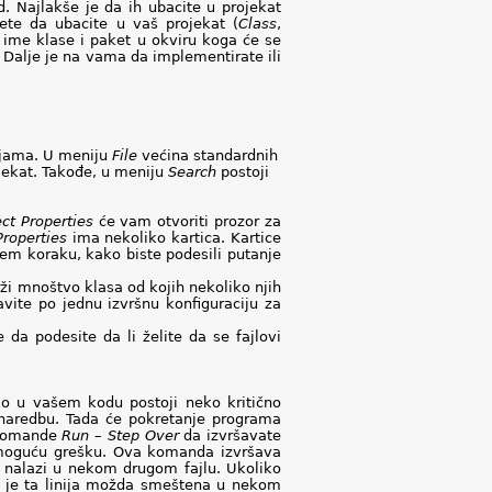
od. Najlakše je da ih ubacite u projekat
ete da ubacite u vaš projekat (
Class
,
a ime klase i paket u okviru koga će se
Dalje je na vama da implementirate ili
ijama. U meniju
File
većina standardnih
ojekat. Takođe, u meniju
Search
postoji
ect
Properties
će vam otvoriti prozor za
Properties
ima nekoliko kartica. Kartice
em koraku, kako biste podesili putanje
rži mnoštvo klasa od kojih nekoliko njih
ite po jednu izvršnu konfiguraciju za
a podesite da li želite da se fajlovi
ko u vašem kodu postoji neko kritično
 naredbu. Tada će pokretanje programa
 komande
Run
–
Step
Over
da izvršavate
i moguću grešku. Ova komanda izvršava
e nalazi u nekom drugom fajlu. Ukoliko
to je ta linija možda smeštena u nekom