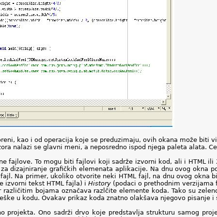
oreni, kao i od operacija koje se preduzimaju, ovih okana može biti viš
ra nalazi se glavni meni, a neposredno ispod njega paleta alata. Cen
 fajlove. To mogu biti fajlovi koji sadrže izvorni kod, ali i HTML ili
i za dizajniranje grafičkih elemenata aplikacije. Na dnu ovog okna po
fajl. Na primer, ukoliko otvorite neki HTML fajl, na dnu ovog okna b
e izvorni tekst HTML fajla) i
History
(podaci o prethodnim verzijama f
r različitim bojama označava razlčite elemente koda. Tako su zel
greške u kodu. Ovakav prikaz koda znatno olakšava njegovo pisanje 
no projekta. Ono sadrži drvo koje predstavlja strukturu samog proje