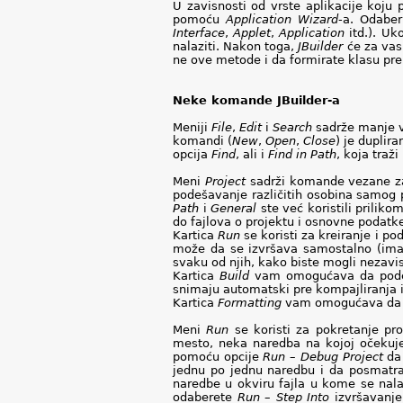
U zavisnosti od vrste aplikacije koju p
pomoću
Application
Wizard
-a. Odabe
Interface
,
Applet
,
Application
itd.). Uk
nalaziti. Nakon toga,
JBuilder
će za vas
ne ove metode i da formirate klasu prem
Neke komande JBuilder-a
Meniji
File
,
Edit
i
Search
sadrže manje v
komandi (
New
,
Open
,
Close
) je duplir
opcija
Find
, ali i
Find
in
Path
, koja traž
Meni
Project
sadrži komande vezane za 
podešavanje različitih osobina samog pr
Path
i
General
ste već koristili priliko
do fajlova o projektu i osnovne podatk
Kartica
Run
se koristi za kreiranje i p
može da se izvršava samostalno (im
svaku od njih, kako biste mogli nezavisn
Kartica
Build
vam omogućava da podešav
snimaju automatski pre kompajliranja i
Kartica
Formatting
vam omogućava da po
Meni
Run
se koristi za pokretanje pr
mesto, neka naredba na kojoj očekuje
pomoću opcije
Run
–
Debug
Project
da 
jednu po jednu naredbu i da posmatra
naredbe u okviru fajla u kome se nala
odaberete
Run
–
Step
Into
izvršavanje 