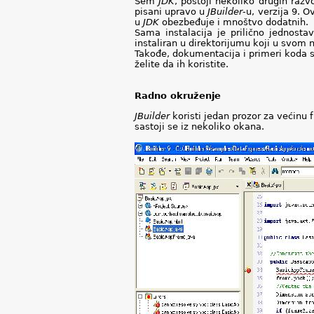
Sem
JDK
, postoji nekoliko drugih razv
pisani upravo u
JBuilder
-u, verzija 9. 
u
JDK
obezbeđuje i mnoštvo dodatnih.
Sama instalacija je prilično jednos
instaliran u direktorijumu koji u svom 
Takođe, dokumentacija i primeri koda s
želite da ih koristite.
Radno okruženje
JBuilder
koristi jedan prozor za većinu 
sastoji se iz nekoliko okana.