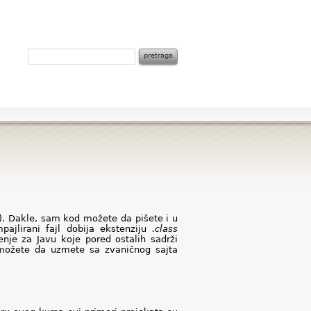
). Dakle, sam kod možete da pišete i u
pajlirani fajl dobija ekstenziju
.class
nje za Javu koje pored ostalih sadrži
možete da uzmete sa zvaničnog sajta