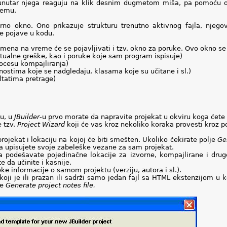
e unutar njega reaguju na klik desnim dugmetom miša, pa pomoću 
jemu.
rno okno. Ono prikazuje strukturu trenutno aktivnog fajla, njeg
e pojave u kodu.
emena na vreme će se pojavljivati i tzv. okno za poruke. Ovo okno se 
tualne greške, kao i poruke koje sam program ispisuje)
rocesu kompajliranja)
nostima koje se nadgledaju, klasama koje su učitane i sl.)
ultatima pretrage)
ju, u
JBuilder
-u prvo morate da napravite projekat u okviru koga ćete k
e tzv.
Project Wizard
koji će vas kroz nekoliko koraka provesti kroz p
ojekat i lokaciju na kojoj će biti smešten. Ukoliko čekirate polje
Ge
a upisujete svoje zabeleške vezane za sam projekat.
odešavate pojedinačne lokacije za izvorne, kompajlirane i druge
 da učinite i kasnije.
 informacije o samom projektu (verziju, autora i sl.).
koji je ili prazan ili sadrži samo jedan fajl sa HTML ekstenzijom u
je
Generate project notes file.