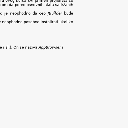
iru ovog kursa svi primeri projekata su
zirom da pored osnovnih alata sadržanih
što je neophodno da ceo
JBuilder
bude
e neophodno posebno instalirati ukoliko
 i sl.). On se naziva
AppBrowser
i