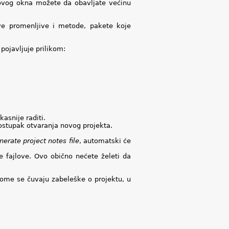
ovog okna možete da obavljate većinu
ove promenljive i metode, pakete koje
pojavljuje prilikom:
asnije raditi.
ostupak otvaranja novog projekta.
nerate project notes file
, automatski će
 fajlove. Ovo obično nećete želeti da
 kome se čuvaju zabeleške o projektu, u