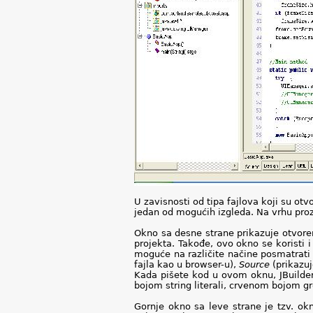
U zavisnosti od tipa fajlova koji su otv
jedan od mogućih izgleda. Na vrhu prozo
Okno sa desne strane prikazuje otvorene
projekta. Takođe, ovo okno se koristi 
moguće na različite načine posmatrati 
fajla kao u browser-u),
Source
(prikazuj
Kada pišete kod u ovom oknu, JBuilde
bojom string literali, crvenom bojom 
Gornje okno sa leve strane je tzv. ok