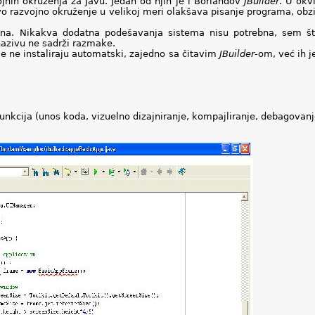
ojnih okruženja za Javu. Jedan od njih je i Borlandov
JBuilder
. U okv
Ovo razvojno okruženje u velikoj meri olakšava pisanje programa, ob
tavna. Nikakva dodatna podešavanja sistema nisu potrebna, sem 
nazivu ne sadrži razmake.
e ne instaliraju automatski, zajedno sa čitavim
JBuilder
-om, već ih j
funkcija (unos koda, vizuelno dizajniranje, kompajliranje, debagovanje