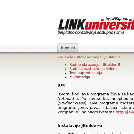
Kontakt
Sve lekcije
>
Radno okruženje - JBuilder 9
>
Radno okruženje - JBuilder 9
Sadržaj nastavne jedinice
Test napredovanja
Multimedija
JDK
Izvorni kod Java programa čuva se kao
Notepad
-u. Po završetku, neophodno
(
Student.class
). Ove programe možet
programe
java
,
javac
i bazični skup
kompanije
Sun
Microsystems
http://ja
Instalacije JBuilder-a