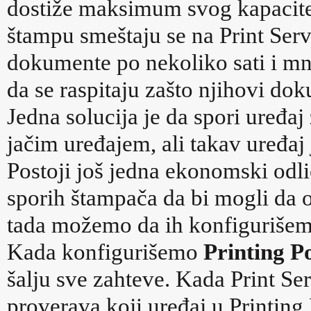
dostiže maksimum svog kapacitet
štampu smeštaju se na Print Serv
dokumente po nekoliko sati i mn
da se raspitaju zašto njihovi d
Jedna solucija je da spori uređa
jačim uređajem, ali takav uređaj
Postoji još jedna ekonomski odli
sporih štampača da bi mogli da 
tada možemo da ih konfigurišem
Kada konfigurišemo
Printing P
šalju sve zahteve. Kada Print Se
proverava koji uređaj u Printing