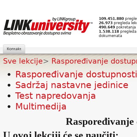
109.451.880
pregled
26.973
pregleda lek
490.649
pokretanja 
1.538.118
pregleda
dokumenata
Kontakt
Sve lekcije
>
Raspoređivanje dostup
Raspoređivanje dostupnost
Sadržaj nastavne jedinice
Test napredovanja
Multimedija
Raspoređivanje 
U ovoj lekciji će se naučiti: