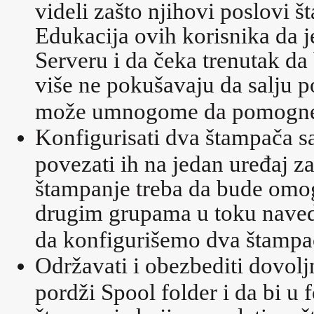
videli zašto njihovi poslovi
Edukacija ovih korisnika da j
Serveru i da čeka trenutak da
više ne pokušavaju da salju 
može umnogome da pomogne 
Konfigurisati dva štampača sa
povezati ih na jedan uređaj z
štampanje treba da bude omo
drugim grupama u toku naved
da konfigurišemo dva štampač
Održavati i obezbediti dovol
pordži Spool folder i da bi u