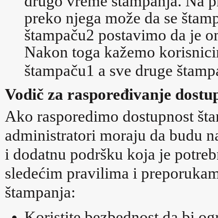
drugo vreme štampanja. Na p
preko njega može da se štamp
štampaču2 postavimo da je 
Nakon toga kažemo korisnici
štampaču1 a sve druge štam
Vodič za raspoređivanje dostu
Ako rasporedimo dostupnost štam
administratori moraju da budu n
i dodatnu podršku koja je potreb
sledećim pravilima i preporukam
štampanja:
Koristite bezbednost da bi og