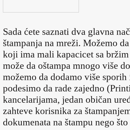
Sada ćete saznati dva glavna na
štampanja na mreži. Možemo da 
koji ima mali kapacicet sa bržim
može da oštampa mnogo više do
možemo da dodamo više sporih i j
podesimo da rade zajedno (Print
kancelarijama, jedan običan ure
zahteve korisnika za štampanjem,
dokumenata na štampu nego što 