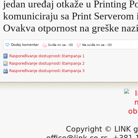
jedan uređaj otkaže u Printing Po
komuniciraju sa Print Serverom i
Ovakva otpornost na greške naz
Dodaj komentar
Sviđa mi se -
(0)
Ne sviđa mi se -
(0)
Raspoređivanje dostupnosti štampanja 1
Raspoređivanje dostupnosti štampanja 2
Raspoređivanje dostupnosti štampanja 3
Copyright © LINK g
office@link.co.rs, +381