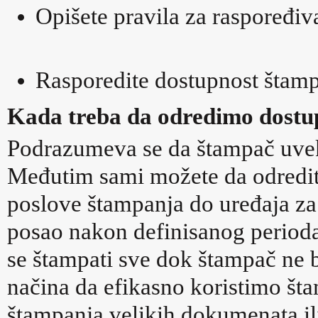
Opišete pravila za raspoređiv
Rasporedite dostupnost štam
Kada treba da odredimo dostu
Podrazumeva se da štampač uvek
Međutim sami možete da odredit
poslove štampanja do uređaja za
posao nakon definisanog perioda,
se štampati sve dok štampač ne
načina da efikasno koristimo št
štampanja velikih dokumenata il