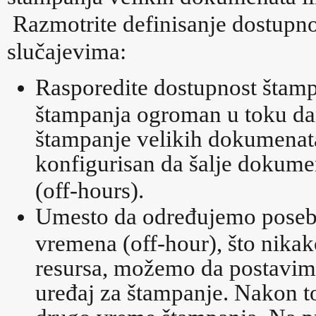
Razmotrite definisanje dostupno
slučajevima:
Rasporedite dostupnost štamp
štampanja ogroman u toku dan
štampanje velikih dokumenata 
konfigurisan da šalje dokum
(off-hours).
Umesto da određujemo poseba
vremena (off-hour), što nikak
resursa, možemo da postavimo
uređaj za štampanje. Nakon 