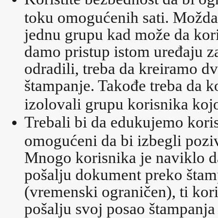
toku omogućenih sati. Možda 
jednu grupu kad može da koris
damo pristup istom uređaju z
odradili, treba da kreiramo d
štampanje. Takođe treba da k
izolovali grupu korisnika ko
Trebali bi da edukujemo kori
omogućeni da bi izbegli pozi
Mnogo korisnika je naviklo 
pošalju dokument preko štam
(vremenski ograničen), ti kor
pošalju svoj posao štampanja