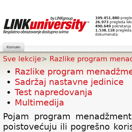
109.451.880
pregled
26.973
pregleda lek
490.649
pokretanja 
1.538.118
pregleda
dokumenata
Kontakt
Sve lekcije
>
Razlike program menadž
Razlike program menadžme
Sadržaj nastavne jedinice
Test napredovanja
Multimedija
Pojam program menadžment 
poistovećuju ili pogrešno kori