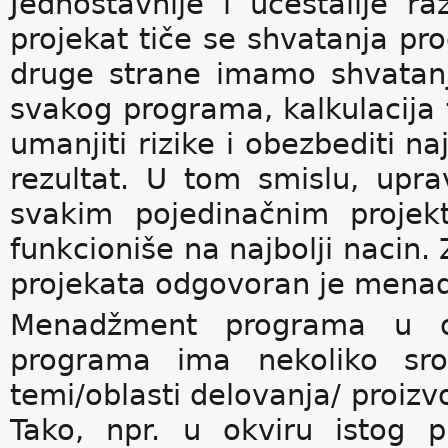
Jednostavnije i učestalije
projekat tiče se shvatanja pr
druge strane imamo shvatan
svakog programa, kalkulacija t
umanjiti rizike i obezbediti naj
rezultat. U tom smislu, upra
svakim pojedinačnim projek
funkcioniše na najbolji nacin.
projekata odgovoran je mena
Menadžment programa u o
programa ima nekoliko srod
temi/oblasti delovanja/ proizvo
Tako, npr. u okviru istog