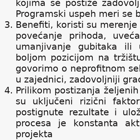
kojima se postiže zadovolj
Programski uspeh meri se b
Benefiti, koristi su merenje
povećanje prihoda, uvećan
umanjivanje gubitaka ili
boljom pozicijom na tržišt
govorimo o neprofitnom sekt
u zajednici, zadovoljniji gra
Prilikom postizanja željeni
su uključeni rizični fakt
postignute rezultate i ul
procesa je konstanta akt
projekta