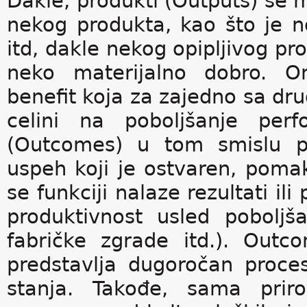
Dakle, produkti (Outputs) se m
nekog produkta, kao što je no
itd, dakle nekog opipljivog pro
neko materijalno dobro. O
benefit koja za zajedno sa dru
celini na poboljšanje perf
(Outcomes) u tom smislu pred
uspeh koji je ostvaren, pomak 
se funkciji nalaze rezultati ili
produktivnost usled pobolj
fabričke zgrade itd.). Out
predstavlja dugoročan proces
stanja. Takođe, sama prir