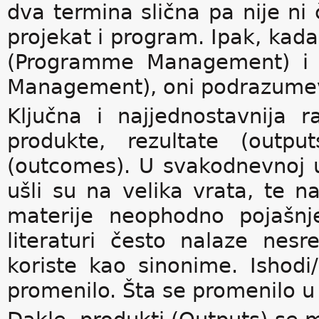
dva termina slična pa nije ni
projekat i program. Ipak, k
(Programme Management) i 
Management), oni podrazumeva
Ključna i najjednostavnija r
produkte, rezultate (outpu
(outcomes). U svakodnevnoj u
ušli su na velika vrata, te
materije neophodno pojašnj
literaturi često nalaze nes
koriste kao sinonime. Ishod
promenilo. Šta se promenilo u 