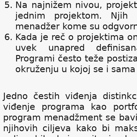
Na najnižem nivou, projek
jednim projektom. Njih 
menadžer kome su odgvorni 
Kada je reč o projektima on
uvek unapred definisan
Programi često teže postizan
okruženju u kojoj se i sama
Jedno čestih viđenja distink
viđenje programa kao portf
program menadžment se bavi
njihovih ciljeva kako bi maksi