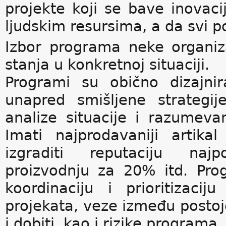
projekte koji se bave inovac
ljudskim resursima, a da svi p
Izbor programa neke organiza
stanja u konkretnoj situaciji.
Programi su obično dizajni
unapred smišljene strategij
analize situacije i razumevan
Imati najprodavaniji artikal
izgraditi reputaciju naj
proizvodnju za 20% itd. Pr
koordinaciju i prioritizacij
projekata, veze između postoje
i dobiti, kao i rizike programa.