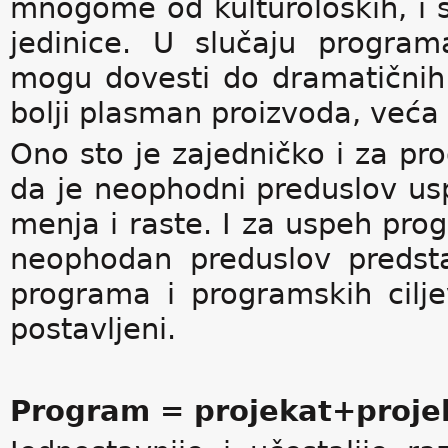
mnogome od kulturoloških, i s
jedinice. U slučaju program
mogu dovesti do dramatičnih 
bolji plasman proizvoda, veća p
Ono sto je zajedničko i za pr
da je neophodni preduslov usp
menja i raste. I za uspeh pr
neophodan preduslov predstav
programa i programskih cilj
postavljeni.
Program = projekat+proje