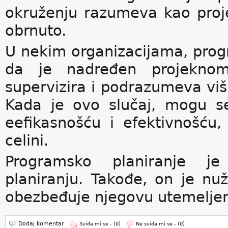
okruženju razumeva kao proje
obrnuto.
U nekim organizacijama, pro
da je nadređen projekno
supervizira i podrazumeva viši
Kada je ovo slučaj, mogu se
eefikasnošću i efektivnošću
celini.
Programsko planiranje j
planiranju. Takođe, on je nuž
obezbeđuje njegovu utemeljeno
Dodaj komentar
Sviđa mi se -
(0)
Ne sviđa mi se -
(0)