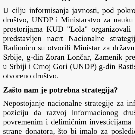
U cilju informisanja javnosti, pod pokr
društvo, UNDP i Ministarstvo za nauku i
prostorijama KUD ''Lola'' organizovali
predstavljen nacrt Nacionalne strateg
Radionicu su otvorili Ministar za drža
Srbije, g-din Zoran Lončar, Zamenik pre
u Srbiji i Crnoj Gori (UNDP) g-din Rastis
otvoreno društvo.
Zašto nam je potrebna strategija?
Nepostojanje nacionalne strategije za i
poziciju da razvoj informacionog d
povremenim i delimičnim investicijama
strane donatora, što bi imalo za posledi