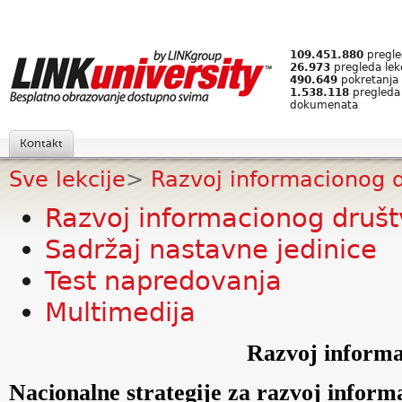
109.451.880
pregled
26.973
pregleda lek
490.649
pokretanja 
1.538.118
pregleda
dokumenata
Kontakt
Sve lekcije
>
Razvoj informacionog 
Razvoj informacionog druš
Sadržaj nastavne jedinice
Test napredovanja
Multimedija
Razvoj informa
Nacionalne strategije za razvoj inform