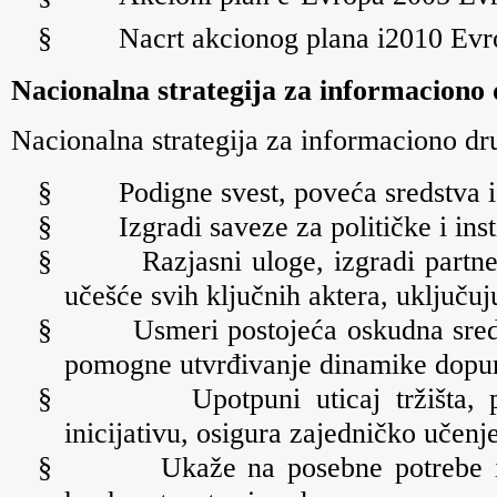
§
Nacrt akcionog plana i2010 Evr
Nacionalna strategija za informaciono 
Nacionalna strategija za informaciono dru
§
Podigne svest, poveća sredstva 
§
Izgradi saveze za političke i ins
§
Razjasni uloge, izgradi partn
učešće svih klju
čnih aktera
, uključu
§
Usmeri postojeća oskudna sreds
pomogne utvrđivanje dinamike dopun
§
Upotpuni uticaj tržišta
inicijativu, osigura zajedničko učenj
§
Ukaže na posebne potrebe i