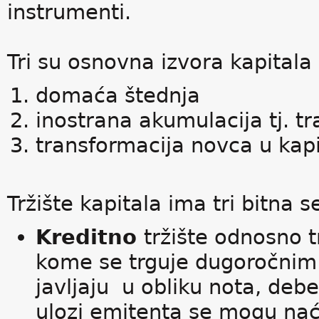
instrumenti.
Tri su osnovna izvora kapitala 
domaća štednja
inostrana akumulacija tj. tr
transformacija novca u kapit
Tržište kapitala ima tri bitna
Kreditno
tržište odnosno 
kome se trguje dugoročnim 
javljaju u obliku nota, deb
ulozi emitenta se mogu naći