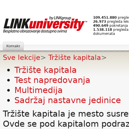
109.451.880
pregled
26.973
pregleda lek
490.649
pokretanja 
1.538.118
pregleda
dokumenata
Kontakt
Sve lekcije
>
Tržište kapitala
>
Tržište kapitala
Test napredovanja
Multimedija
Sadržaj nastavne jedinice
Tržište kapitala je mesto susr
Ovde se pod kapitalom podraz