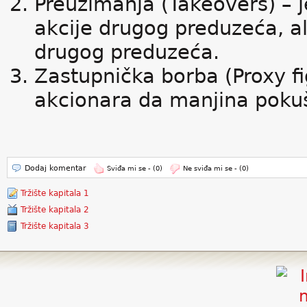
Preuzimanja (Takeovers) – 
akcije drugog preduzeća, al
drugog preduzeća.
Zastupnička borba (Proxy fig
akcionara da manjina pokuš
Dodaj komentar
Sviđa mi se -
(0)
Ne sviđa mi se -
(0)
Tržište kapitala 1
Tržište kapitala 2
Tržište kapitala 3