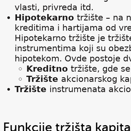
vlasti, privreda itd.
Hipotekarno
tržište – na
kreditima i hartijama od vr
Hipotekarno tržište je tržiš
instrumentima koji su obezb
hipotekom. Ovde postoje dv
Kreditno
tržište, gde se 
Tržište
akcionarskog kap
Tržište
instrumenata akcion
Funkcije tržišta kapita