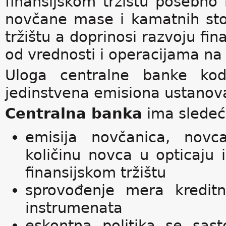
finansijskom tržištu posebno
novčane mase i kamatnih stopa
tržištu a doprinosi razvoju fin
od vrednosti i operacijama na
Uloga centralne banke ko
jedinstvena emisiona ustanov
Centralna banka
ima sledeće
emisija novčanica, novc
količinu novca u opticaju 
finansijskom tržištu
sprovođenje mera kredit
instrumenata
eskontna politika se sast