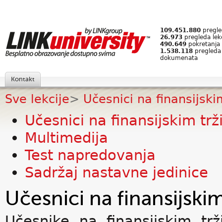
109.451.880
pregled
26.973
pregleda lek
490.649
pokretanja 
1.538.118
pregleda
dokumenata
Kontakt
Sve lekcije
>
Učesnici na finansijski
Učesnici na finansijskim trž
Multimedija
Test napredovanja
Sadržaj nastavne jedinice
Učesnici na finansijskim
Učesnike na finansijskim trži