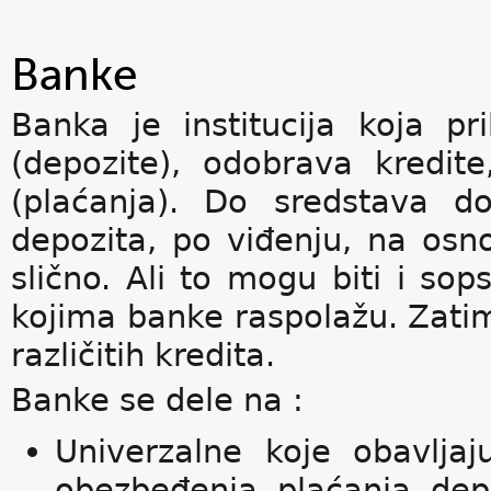
Banke
Banka je institucija koja p
(depozite), odobrava kredit
(plaćanja). Do sredstava dol
depozita, po viđenju, na osno
slično. Ali to mogu biti i sop
kojima banke raspolažu. Zatim
različitih kredita.
Banke se dele na :
Univerzalne koje obavlja
obezbeđenja plaćanja depo