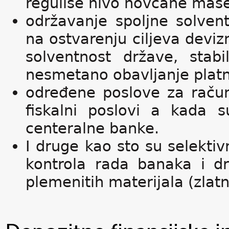
reguliše nivo novčane mas
održavanje spoljne solven
na ostvarenju ciljeva devi
solventnost države, stabi
nesmetano obavljanje platn
određene poslove za račun
fiskalni poslovi a kada 
centeralne banke.
I druge kao sto su selektiv
kontrola rada banaka i dru
plemenitih materijala (zlatn