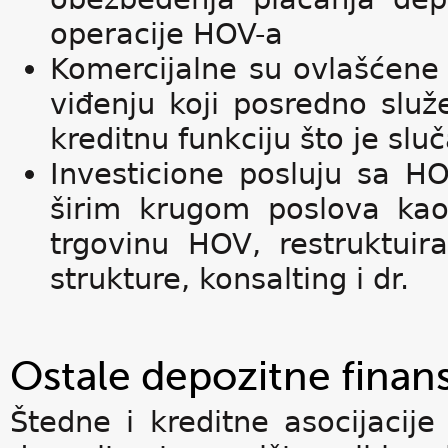
operacije HOV-a
Komercijalne su ovlašćene 
viđenju koji posredno služ
kreditnu funkciju što je slu
Investicione posluju sa H
širim krugom poslova kao 
trgovinu HOV, restruktuir
strukture, konsalting i dr.
Ostale depozitne finansi
Štedne i kreditne asocijacij