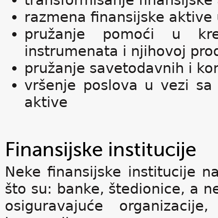
transformisanje finansijske 
razmena finansijske aktive u
pružanje pomoći u krei
instrumenata i njihovoj prod
pružanje savetodavnih i ko
vršenje poslova u vezi sa 
aktive
Finansijske institucije
Neke finansijske institucije na
što su: banke, štedionice, a n
osiguravajuće organizacije