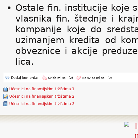
Ostale fin. institucije koje
vlasnika fin. štednje i kraj
kompanije koje do sredsta
uzimanjem kredita od kome
obveznice i akcije preduzeć
lica.
Dodaj komentar
Sviđa mi se -
(2)
Ne sviđa mi se -
(0)
Učesnici na finansijskim tržištima 1
Učesnici na finansijskim tržištima 2
Učesnici na finansijskim tržištima 3