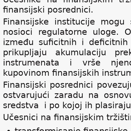
finansijski posrednici.
Finansijske institucije mogu
nosioci regulatorne uloge.
između suficitnih i deficitni
prikupljaju akumulaciju pre
instrumenata i vrše njeno
kupovinom finansijskih instr
Finansijski posrednici povezuj
ostvarujući zaradu na osnov
sredstva i po kojoj ih plasiraju
Učesnici na finansijskim tržiš