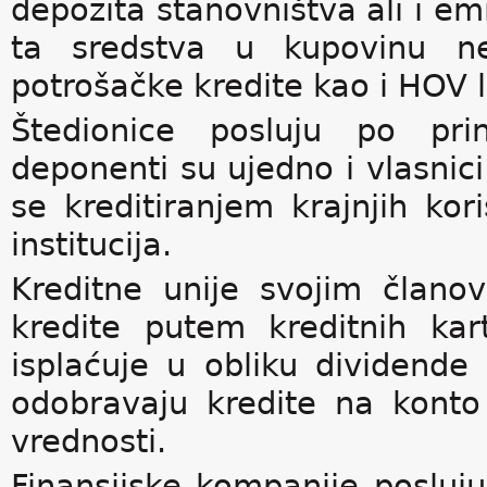
depozita stanovništva ali i emi
ta sredstva u kupovinu nek
potrošačke kredite kao i HOV l
Štedionice posluju po prin
deponenti su ujedno i vlasnici
se kreditiranjem krajnjih kor
institucija.
Kreditne unije svojim član
kredite putem kreditnih kar
isplaćuje u obliku dividende
odobravaju kredite na konto
vrednosti.
Finansijske kompanije posluj