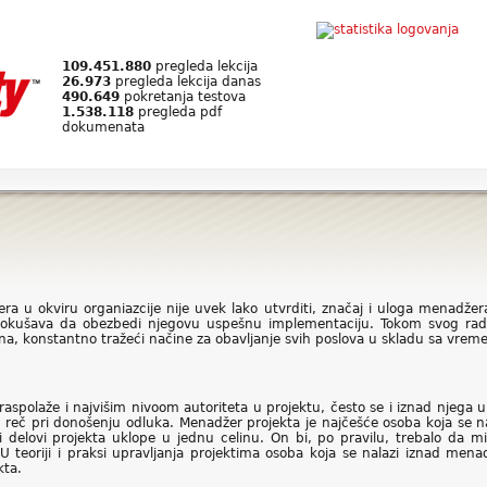
109.451.880
pregleda lekcija
26.973
pregleda lekcija danas
490.649
pokretanja testova
1.538.118
pregleda pdf
dokumenata
a u okviru organiazcije nije uvek lako utvrditi, značaj i uloga menadžer
 pokušava da obezbedi njegovu uspešnu implementaciju. Tokom svog rada
na, konstantno tražeći načine za obavljanje svih poslova u skladu sa vre
spolaže i najvišim nivoom autoriteta u projektu, često se i iznad njega u
eč pri donošenju odluka. Menadžer projekta je najčešće osoba koja se nalazi
 delovi projekta uklope u jednu celinu. On bi, po pravilu, trebalo da
. U teoriji i praksi upravljanja projektima osoba koja se nalazi iznad men
kta.