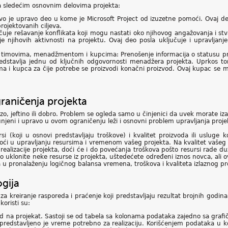
a sledećim osnovnim delovima projekta:
vo je upravo deo u kome je Microsoft Project od izuzetne pomoći. Ovaj 
rojektovanih ciljeva.
učuje rešavanje konflikata koji mogu nastati oko njihovog angažovanja i s
je njihovih aktivnosti na projektu. Ovaj deo posla uključuje i upravljanj
timovima, menadžmentom i kupcima: Prenošenje informacija o statusu pro
edstavlja jednu od ključnih odgovornosti menadžera projekta. Uprkos t
ma i kupca za čije potrebe se proizvodi konačni proizvod. Ovaj kupac se mo
raničenja projekta
brzo, jeftino ili dobro. Problem se ogleda samo u činjenici da uvek morate 
unjeni i upravo u ovom ograničenju leži i osnovni problem upravljanja proje
 (koji u osnovi predstavljaju troškove) i kvalitet proizvoda ili usluge ko
ći u upravljanju resursima i vremenom vašeg projekta. Na kvalitet vašeg p
 realizacije projekta, doći će i do povećanja troškova pošto resursi rade 
 uklonite neke resurse iz projekta, uštedećete određeni iznos novca, ali ov
u pronalaženju logičnog balansa vremena, troškova i kvaliteta izlaznog pro
gija
 za kreiranje rasporeda i praćenje koji predstavljaju rezultat brojnih godin
koristi su:
d na projekat. Sastoji se od tabela sa kolonama podataka zajedno sa graf
si predstavljeno je vreme potrebno za realizaciju. Korišćenjem podataka 