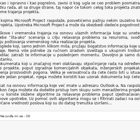
kao i ispravno i kao pogrešno, zavisi iz kog ugla se ceo problem posmatra.
ku rada, ali sa druge strane, taj napor će tokom celog toka projekta znat
eme trajanja projekta.
ojima Microsoft Project raspolaže, posvetićemo pažnju nekim izuzetno ko
projekta. Upotreba Microsoft Project-a može da obezbedi sledeće pogodno
oškove i vremenska trajanja na osnovu ulaznih informacija koje su une
ebe "šta-ako" scenarija u cilju rešavanja problema sa resursima, svođ
ju poštovanja vremenskog roka realizacije projekta.
 poglede koji, samo jednim klikom miša, pružaju bogatstvo informacija koje
taje. Nema više potrebe za ručnom izradom izveštaja o ukupnim trošk
dilac zatraži te informacije u poslednjem momentu. Dovoljno je samo 
stanku.
okumenata koji u značajnoj meri olakšavaju otpočinjanje rada na određe
e projekte, poput izgradnje komercijalnih objekata, inženjerskih projekat
eljenja proizvodnih pogona. Velika je verovatnoća da ćete često biti u situ
te jedan projekat, njega možete koristiti kao uzorak dokumenta koji ćete 
jekat na osnovu informacija koje već imate u adresaru Outlook-a. Na raspo
akon čega možete da dodelite pristup tom skupu svim menadžerima projek
ect-u koriste složene algoritme za rešavanje problema poput izjednačavan
hove upotrebe. Uz pomoć ovih algoritama mogu se i filtrirati zadaci na osno
včane vrednosti poslova koji su do datog trenutka izvršeni...
Ne sviđa mi se -
(0)