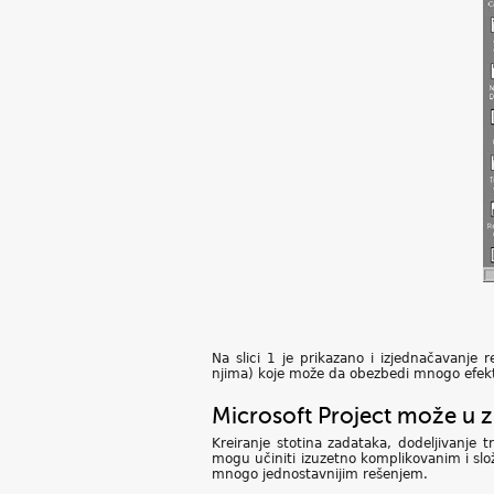
Na slici 1 je prikazano i izjednačavanje r
njima) koje može da obezbedi mnogo efekti
Microsoft Project može u 
Kreiranje stotina zadataka, dodeljivanje 
mogu učiniti izuzetno komplikovanim i slož
mnogo jednostavnijim rešenjem.