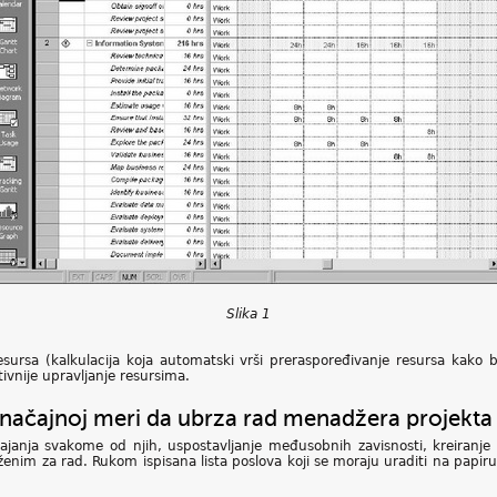
Slika 1
esursa (kalkulacija koja automatski vrši preraspoređivanje resursa kako b
vnije upravljanje resursima.
značajnoj meri da ubrza rad menadžera projekta
trajanja svakome od njih, uspostavljanje međusobnih zavisnosti, kreiran
enim za rad. Rukom ispisana lista poslova koji se moraju uraditi na papiru