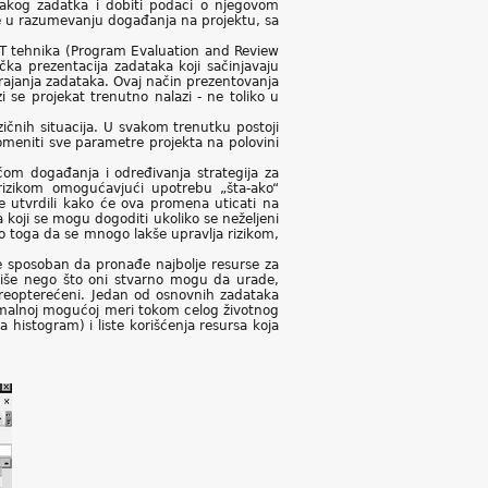
akog zadatka i dobiti podaci o njegovom
e u razumevanju događanja na projektu, sa
PERT tehnika (Program Evaluation and Review
ka prezentacija zadataka koji sačinjavaju
rajanja zadataka. Ovaj način prezentovanja
se projekat trenutno nalazi - ne toliko u
zičnih situacija. U svakom trenutku postoji
promeniti sve parametre projekta na polovini
oćom događanja i određivanja strategija za
 rizikom omogućavjući upotrebu „šta-ako“
e utvrdili kako će ova promena uticati na
 koji se mogu dogoditi ukoliko se neželjeni
o toga da se mnogo lakše upravlja rizikom,
e sposoban da pronađe najbolje resurse za
 više nego što oni stvarno mogu da urade,
reopterećeni. Jedan od osnovnih zadataka
simalnoj mogućoj meri tokom celog životnog
 histogram) i liste korišćenja resursa koja