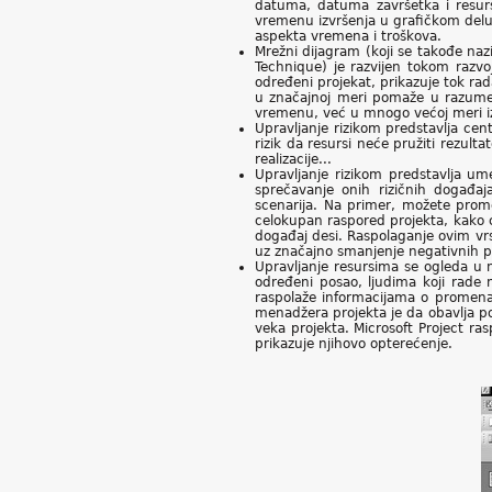
datuma, datuma završetka i resur
vremenu izvršenja u grafičkom delu
aspekta vremena i troškova.
Mrežni dijagram (koji se takođe naz
Technique) je razvijen tokom razvo
određeni projekat, prikazuje tok r
u značajnoj meri pomaže u razumeva
vremenu, već u mnogo većoj meri iz 
Upravljanje rizikom predstavlja cent
rizik da resursi neće pružiti rezult
realizacije...
Upravljanje rizikom predstavlja um
sprečavanje onih rizičnih događaj
scenarija. Na primer, možete prome
celokupan raspored projekta, kako ć
događaj desi. Raspolaganje ovim vr
uz značajno smanjenje negativnih p
Upravljanje resursima se ogleda u 
određeni posao, ljudima koji rade
raspolaže informacijama o promena
menadžera projekta je da obavlja p
veka projekta. Microsoft Project ras
prikazuje njihovo opterećenje.