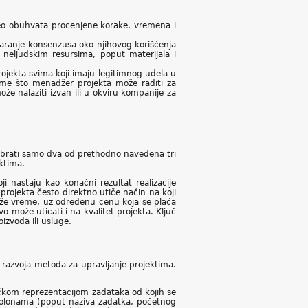
deo obuhvata procenjene korake, vremena i
tvaranje konsenzusa oko njihovog korišćenja
e neljudskim resursima, poput materijala i
jekta svima koji imaju legitimnog udela u
ome što menadžer projekta može raditi za
že nalaziti izvan ili u okviru kompanije za
izabrati samo dva od prethodno navedena tri
ktima.
ji nastaju kao konačni rezultat realizacije
rojekta često direktno utiče način na koji
duže vreme, uz određenu cenu koja se plaća
o može uticati i na kvalitet projekta. Ključ
izvoda ili usluge.
a razvoja metoda za upravljanje projektima.
ičkom reprezentacijom zadataka od kojih se
u kolonama (poput naziva zadatka, početnog