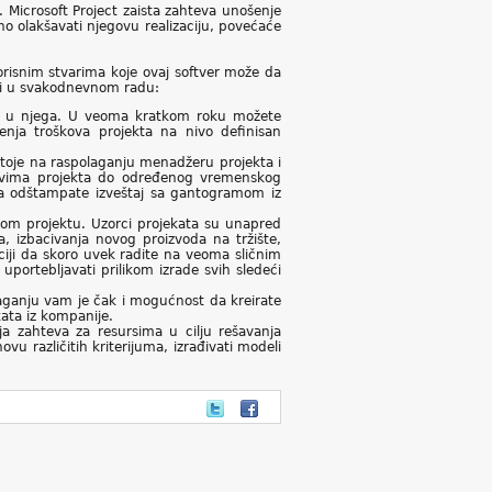
 Microsoft Project zaista zahteva unošenje
no olakšavati njegovu realizaciju, povećaće
risnim stvarima koje ovaj softver može da
sti u svakodnevnom radu:
te u njega. U veoma kratkom roku možete
enja troškova projekta na nivo definisan
 stoje na raspolaganju menadžeru projekta i
ovima projekta do određenog vremenskog
da odštampate izveštaj sa gantogramom iz
nom projektu. Uzorci projekata su unapred
a, izbacivanja novog proizvoda na tržište,
aciji da skoro uvek radite na veoma sličnim
uportebljavati prilikom izrade svih sledeći
laganju vam je čak i mogućnost da kreirate
ata iz kompanije.
ja zahteva za resursima u cilju rešavanja
vu različitih kriterijuma, izrađivati modeli