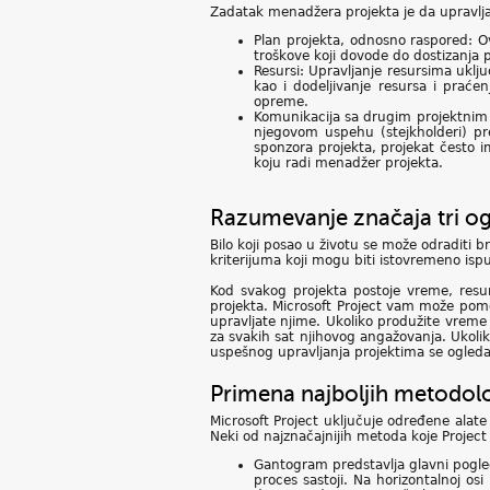
Zadatak menadžera projekta je da upravlj
Plan projekta, odnosno raspored: O
troškove koji dovode do dostizanja p
Resursi: Upravljanje resursima uklj
kao i dodeljivanje resursa i praćen
opreme.
Komunikacija sa drugim projektnim 
njegovom uspehu (stejkholderi) pr
sponzora projekta, projekat često i
koju radi menadžer projekta.
Razumevanje značaja tri og
Bilo koji posao u životu se može odraditi 
kriterijuma koji mogu biti istovremeno isp
Kod svakog projekta postoje vreme, resursi
projekta. Microsoft Project vam može pomo
upravljate njime. Ukoliko produžite vreme
za svakih sat njihovog angažovanja. Ukoliko
uspešnog upravljanja projektima se ogleda 
Primena najboljih metodolo
Microsoft Project uključuje određene alate
Neki od najznačajnijih metoda koje Project 
Gantogram predstavlja glavni pogle
proces sastoji. Na horizontalnoj o