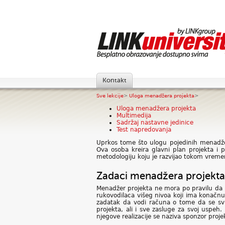
Kontakt
Sve lekcije
>
Uloga menadžera projekta
>
Uloga menadžera projekta
Multimedija
Sadržaj nastavne jedinice
Test napredovanja
Uprkos tome što ulogu pojedinih menadžer
Ova osoba kreira glavni plan projekta i
metodologiju koju je razvijao tokom vreme
Zadaci menadžera projekta
Menadžer projekta ne mora po pravilu da ra
rukovodilaca višeg nivoa koji ima konačnu r
zadatak da vodi računa o tome da se svi
projekta, ali i sve zasluge za svoj uspeh
njegove realizacije se naziva sponzor proje