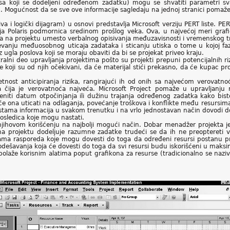
sa koji se dodeljeni određenom zadatku) mogu se shvatiti parametri sv
. Mogućnost da se sve ove informacije sagledaju na jednoj stranici pomaž
iva i logički dijagram) u osnovi predstavlja Microsoft verziju PERT liste. 
ja Polaris podmornica sredinom prošlog veka. Ova, u najvećoj meri grafič
ada na projektu umesto verbalnog opisivanja međuzavisnosti i vremenskog t
nju međuosobnog uticaja zadataka i sticanju utiska o tome u kojoj fazi 
ugla poslova koji se moraju obaviti da bi se projekat priveo kraju.
ralni deo upravljanja projektima pošto su projekti prepuni potencijalnih ri
ate koji su od njih očekivani, da će materijal stići prekasno, da će kupac 
etnost anticipiranja rizika, rangirajući ih od onih sa najvećom verovatn
a čija je verovatnoća najveća. Microsoft Project pomaže u upravljanju
niti datum otpočinjanja ili dužinu trajanja određenog zadatka kako bist
e ona uticati na odlaganja, povećanje troškova i konflikte među resursima
stama informacija u svakom trenutku i na vrlo jednostavan način dovodi d
osledica koje mogu nastati.
njihovom korišćenju na najbolji mogući način. Dobar menadžer projekta j
 na projektu dodeljuje razumne zadatke trudeći se da ih ne preoptereti
ma rasporeda koje mogu dovesti do toga da određeni resursi postanu p
odešavanja koja će dovesti do toga da svi resursi budu iskorišćeni u mak
polaže korisnim alatima poput grafikona za resurse (tradicionalno se naziva