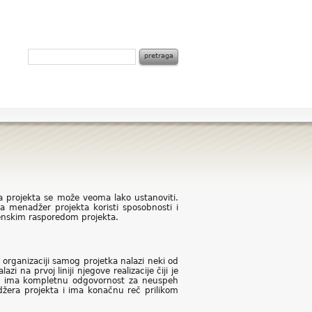
a projekta se može veoma lako ustanoviti.
 menadžer projekta koristi sposobnosti i
menskim rasporedom projekta.
 organizaciji samog projetka nalazi neki od
 na prvoj liniji njegove realizacije čiji je
 mi ima kompletnu odgovornost za neuspeh
adžera projekta i ima konačnu reč prilikom