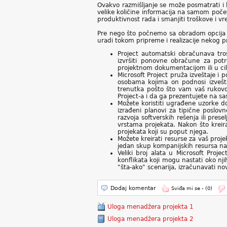
Ovakvo razmišljanje se može posmatrati i 
velike količine informacija na samom počet
produktivnost rada i smanjiti troškove i vr
Pre nego što počnemo sa obradom opcija k
uradi tokom pripreme i realizacije nekog 
Project automatski obračunava tr
izvršiti ponovne obračune za potr
projektnom dokumentacijom ili u cil
Microsoft Project pruža izveštaje i
osobama kojima on podnosi izveš
trenutka pošto što vam vaš rukovo
Project-a i da ga prezentujete na sa
Možete koristiti ugrađene uzorke d
izrađeni planovi za tipične poslovn
razvoja softverskih rešenja ili pres
vrstama projekata. Nakon što kreira
projekata koji su poput njega.
Možete kreirati resurse za vaš pro
jedan skup kompanijskih resursa n
Veliki broj alata u Microsoft Proj
konflikata koji mogu nastati oko nji
"šta-ako" scenarija, izračunavati no
Dodaj komentar
Sviđa mi se -
(0)
Uloga menadžera projekta 1
Uloga menadžera projekta 2