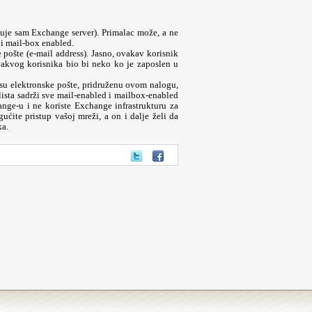
uje sam Exchange server). Primalac može, a ne
i mail-box enabled.
pošte (e-mail address). Jasno, ovakav korisnik
ovakvog korisnika bio bi neko ko je zaposlen u
esu elektronske pošte, pridruženu ovom nalogu,
ista sadrži sve mail-enabled i mailbox-enabled
nge-u i ne koriste Exchange infrastrukturu za
ite pristup vašoj mreži, a on i dalje želi da
ka.