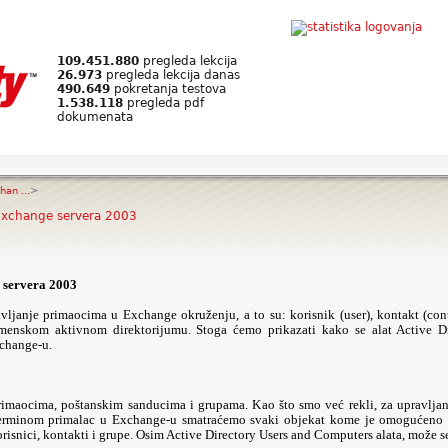
109.451.880
pregleda lekcija
26.973
pregleda lekcija danas
490.649
pokretanja testova
1.538.118
pregleda pdf
dokumenata
an ...
>
Exchange servera 2003
 servera 2003
ljanje primaocima u Exchange okruženju, a to su: korisnik (user), kontakt (cont
omenskom aktivnom direktorijumu. Stoga ćemo prikazati kako se alat Active Di
xchange-u.
primaocima, poštanskim sanducima i grupama. Kao što smo već rekli, za upravlja
terminom primalac u Exchange-u smatraćemo svaki objekat kome je omogućeno sl
risnici, kontakti i grupe. Osim Active Directory Users and Computers alata, može s