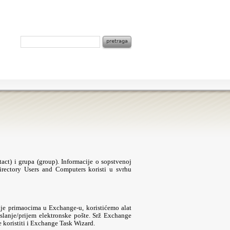
act) i grupa (group). Informacije o sopstvenoj
rectory Users and Computers koristi u svrhu
nje primaocima u Exchange-u, koristićemo alat
anje/prijem elektronske pošte. Srž Exchange
e koristiti i Exchange Task Wizard.