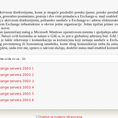
aktivnom direktorijumu, kome je moguće proslediti poruku (jasno, poruke prosleđ
, generalno posmatrano, postoje i dve vrste primalaca u Exchange-u: mail enabled 
 u aktivnom direktorijumu, poštansko sanduče u Exchange-u i adresu elektronske 
jem Exchange infrastrukture u okviru jedne organizacije. Jedan tipičan primer 
server.
dan (autentičan) nalog u Microsoft Windows operativnom sistemu i spoljašnju adr
alozi ovih korisnika se nalaze u GAL-u, to jest u globalnoj adresnoj listi. GAL l
a je lakše otkrivanje i komunikacija sa korisnicima koji nemaju sanduče u Excha
g povremenog ili honorarnog saradnika, kome zbog komunikacije treba da omoguć
jdera, onda ćete mu, upravo u takvom slučaju, dodeliti status mail-enabled korisni
Ne sviđa mi se -
(0)
hange servera 2003 1
hange servera 2003 2
hange servera 2003 3
hange servera 2003 4
hange servera 2003 5
hange servera 2003 6