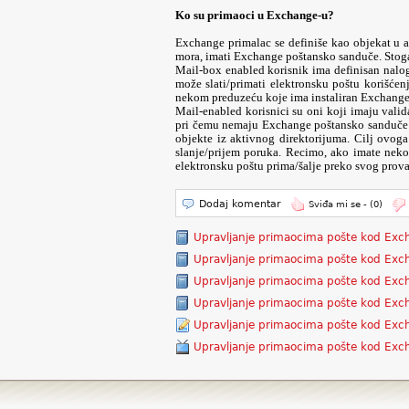
Ko su primaoci u Exchange-u?
Exchange primalac se definiše kao objekat u 
mora, imati Exchange poštansko sanduče. Stoga
Mail-box enabled korisnik ima definisan nalog
može slati/primati elektronsku poštu korišćen
nekom preduzeću koje ima instaliran Exchange 
Mail-enabled korisnici su oni koji imaju vali
pri čemu nemaju Exchange poštansko sanduče. N
objekte iz aktivnog direktorijuma. Cilj ovog
slanje/prijem poruka. Recimo, ako imate neko
elektronsku poštu prima/šalje preko svog prova
Dodaj komentar
Sviđa mi se -
(0)
Upravljanje primaocima pošte kod Exc
Upravljanje primaocima pošte kod Exc
Upravljanje primaocima pošte kod Exc
Upravljanje primaocima pošte kod Exc
Upravljanje primaocima pošte kod Exc
Upravljanje primaocima pošte kod Exc