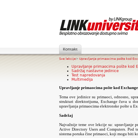
Kontakt
Sve lekcije
>
Upravljanje primaocima pošte kod Exch
Upravljanje primaocima pošte kod 
Sadržaj nastavne jedinice
Test napredovanja
Multimedija
Upravljanje primaocima pošte kod Exchange
Tema ove jedinice su primaoci, odnosno, uprav
strukturi direktorijuma, Exchange čuva u d
upravljanja primaocima elektronske pošte u E
Sadržaj
Najvažnije teme ove lekcije su: upravljanje 
Active Directory Users and Computers. Pod 
sistema poruka čine primaoci, koji mogu biti ko