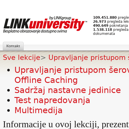
109.451.880
pregled
26.973
pregleda lek
490.649
pokretanja 
1.538.118
pregleda
dokumenata
Kontakt
Sve lekcije
>
Upravljanje pristupom 
Upravljanje pristupom šerov
Offline Caching
Sadržaj nastavne jedinice
Test napredovanja
Multimedija
Informacije u ovoj lekciji, prezen