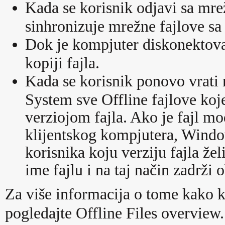
Kada se korisnik odjavi sa mr
sinhronizuje mrežne fajlove sa
Dok je kompjuter diskonektovan
kopiji fajla.
Kada se korisnik ponovo vrati
System sve Offline fajlove ko
verziojom fajla. Ako je fajl m
klijentskog kompjutera, Windo
korisnika koju verziju fajla že
ime fajlu i na taj način zadrži o
Za više informacija o tome kako kl
pogledajte Offline Files overview.