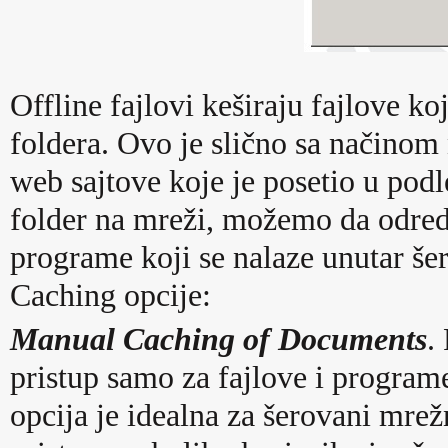
Offline fajlovi keširaju fajlove k
foldera. Ovo je slično sa načinom
web sajtove koje je posetio u pod
folder na mreži, možemo da odred
programe koji se nalaze unutar šer
Caching opcije:
Manual Caching of Documents
.
pristup samo za fajlove i program
opcija je idealna za šerovani mrež