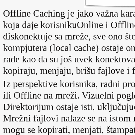
Offline Caching je jako važna kar
koja daje korisnikuOnline i Offlin
diskonektuje sa mreže, sve ono št
kompjutera (local cache) ostaje 
rade kao da su još uvek konektov
kopiraju, menjaju, brišu fajlove i 
Iz perspektive korisnika, radni pro
ili Offline na mreži. Vizuelni pog
Direktorijum ostaje isti, uključuj
Mrežni fajlovi nalaze se na istom
mogu se kopirati, menjati, štampati