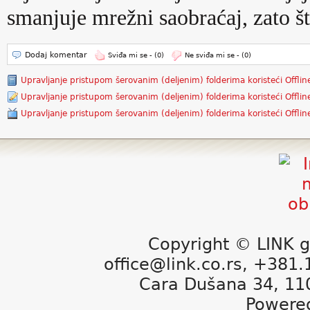
smanjuje mrežni saobraćaj, zato š
Dodaj komentar
Sviđa mi se -
(0)
Ne sviđa mi se -
(0)
Upravljanje pristupom šerovanim (deljenim) folderima koristeći Offli
Upravljanje pristupom šerovanim (deljenim) folderima koristeći Offli
Upravljanje pristupom šerovanim (deljenim) folderima koristeći Offli
Copyright © LINK g
office@link.co.rs, +381
Cara Dušana 34, 11
Powere