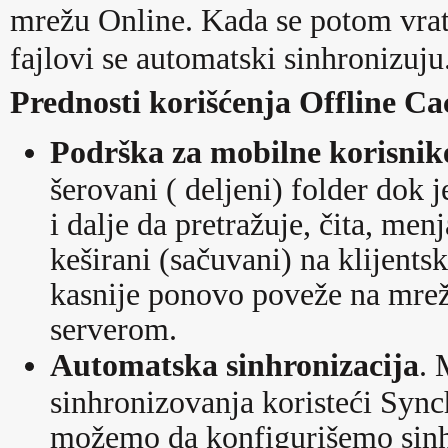
mrežu Online. Kada se potom vratit
fajlovi se automatski sinhronizuju
Prednosti korišćenja Offline Ca
Podrška za mobilne korisnik
šerovani ( deljeni) folder dok
i dalje da pretražuje, čita, menj
keširani (sačuvani) na klijent
kasnije ponovo poveže na mrež
serverom.
Automatska sinhronizacija
. 
sinhronizovanja koristeći Syn
možemo da konfigurišemo sinhr