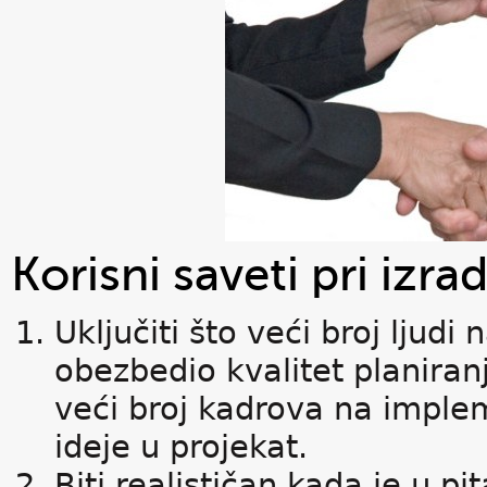
Korisni saveti pri izra
Uključiti što veći broj ljudi
obezbedio kvalitet planira
veći broj kadrova na implem
ideje u projekat.
Biti realističan kada je u p