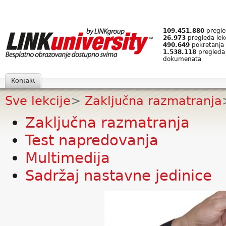
109.451.880
pregled
26.973
pregleda lek
490.649
pokretanja 
1.538.118
pregleda
dokumenata
Kontakt
Sve lekcije
>
Zaključna razmatranja
Zaključna razmatranja
Test napredovanja
Multimedija
Sadržaj nastavne jedinice