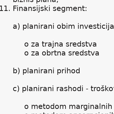
Finansijski segment:
a) planirani obim investicij
o za trajna sredstva
o za obrtna sredstva
b) planirani prihod
c) planirani rashodi - troško
o metodom marginalnih 