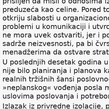
prisiljen da misli o odnosima 
preduzeća kao celine. Pored t
otkriju slabosti u organizaciono
problemi u komunikaciji i utvr
ne mora uvek ostvariti, jer i p
sadrže neizvesnosti, pa bi čvr
menadžerima da ostvare strate
U poslednjih desetak godina u
nije bilo planiranja i planova 
realnih tržišnih šansi poslovn
»neplanskog« vođenja posla mo
uslovima poslovanja i potreb
Izlazak iz privredne izolacije,