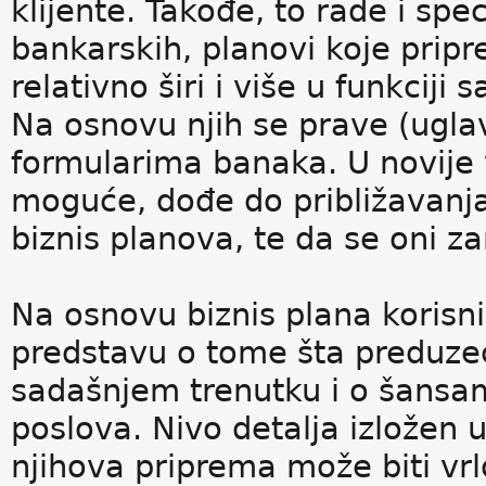
klijente. Takođe, to rade i spec
bankarskih, planovi koje pripr
relativno širi i više u funkci
Na osnovu njih se prave (ugl
formularima banaka. U novije 
moguće, dođe do približavanja
biznis planova, te da se oni
Na osnovu biznis plana korisn
predstavu o tome šta preduz
sadašnjem trenutku i o šansam
poslova. Nivo detalja izložen u
njihova priprema može biti vr