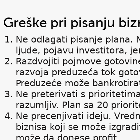
Greške pri pisanju biz
Ne odlagati pisanje plana. 
ljude, pojavu investitora, je
Razdvojiti pojmove gotovin
razvoja preduzeća tok gotov
Preduzeće može bankrotirati
Ne preterivati s prioritetima.
razumljiv. Plan sa 20 prior
Ne precenjivati ideju. Vred
biznisa koji se može izgradi
može da donese profit.