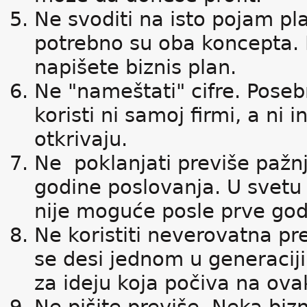
Ne svoditi na isto pojam pla
potrebno su oba koncepta. 
napišete biznis plan.
Ne "nameštati" cifre. Pose
koristi ni samoj firmi, a ni
otkrivaju.
Ne poklanjati previše pažn
godine poslovanja. U svetu
nije moguće posle prve god
Ne koristiti neverovatna p
se desi jednom u generaciji
za ideju koja počiva na ov