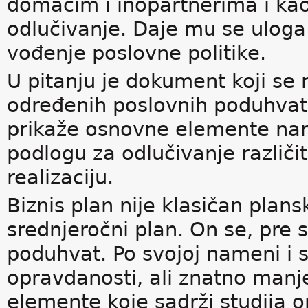
domaćim i inopartnerima i kao
odlučivanje. Daje mu se uloga 
vođenje poslovne politike.
U pitanju je dokument koji se r
određenih poslovnih poduhvata 
prikaže osnovne elemente na
podlogu za odlučivanje različi
realizaciju.
Biznis plan nije klasičan plans
srednjeročni plan. On se, pre 
poduhvat. Po svojoj nameni i sa
opravdanosti, ali znatno manje
elemente koje sadrži studija o