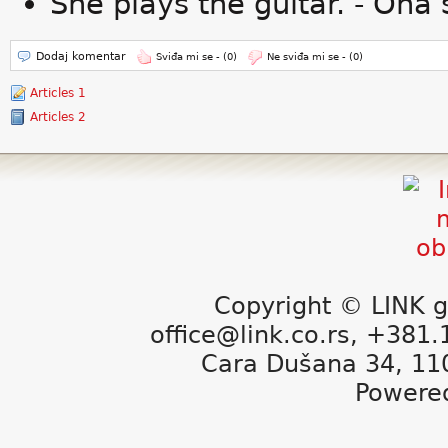
She plays the guitar. - Ona 
Dodaj komentar
Sviđa mi se -
(0)
Ne sviđa mi se -
(0)
Articles 1
Articles 2
Copyright © LINK g
office@link.co.rs, +381
Cara Dušana 34, 11
Powere