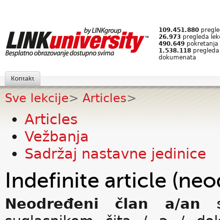
109.451.880
pregled
26.973
pregleda lek
490.649
pokretanja 
1.538.118
pregleda
dokumenata
Kontakt
Sve lekcije
>
Articles
>
Articles
Vežbanja
Sadržaj nastavne jedinice
Indefinite article (ne
Neodređeni član a/an