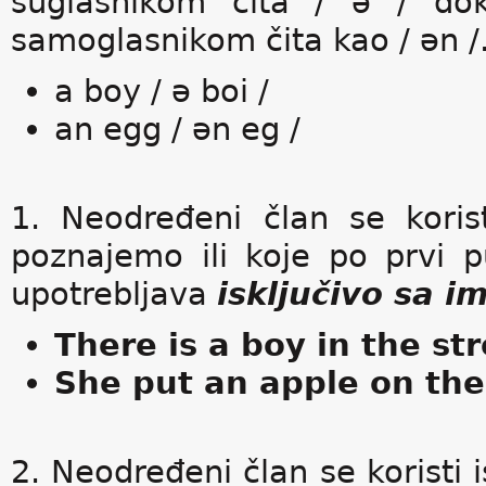
suglasnikom čita / ə / dok
samoglasnikom čita kao / ən /
a boy / ə boi /
an egg / ən eg /
1. Neodređeni član se korist
poznajemo ili koje po prvi 
upotrebljava
isključivo sa i
There is a boy in the st
She put an apple on the
2. Neodređeni član se koristi 