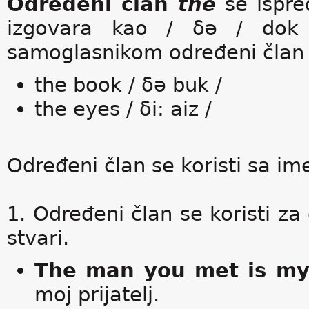
Određeni član
the
se ispre
izgovara kao / δə / dok 
samoglasnikom određeni član či
the book / δə buk /
the eyes / δi: аіz /
Određeni član se koristi sa im
1. Određeni član se koristi za 
stvari.
The man you met is my 
moj prijatelj.