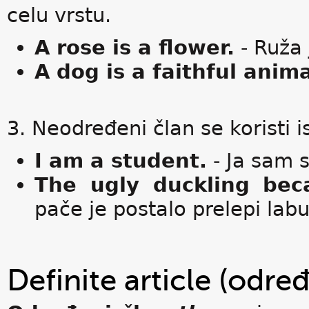
celu vrstu.
A rose is a flower.
- Ruža 
A dog is a faithful anima
3. Neodređeni član se koristi 
I am a student.
- Ja sam 
The ugly duckling bec
pače je postalo prelepi labu
Definite article (određ