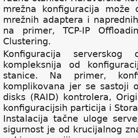
mrežna konfiguracija može 
mrežnih adaptera i napredni
na primer, TCP-IP Offload
Clustering.
Konfiguracija serverskog
kompleksnija od konfigurac
stanice. Na primer, konf
komplikovana jer se sastoji
disks (RAID) kontrolera, Ori
konfiguracijsih particija i Sto
Instalacija tačne uloge serv
sigurnost je od krucijalnog z