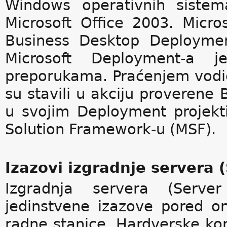
Windows operativnih sistem
Microsoft Office 2003. Micro
Business Desktop Deploymen
Microsoft Deployment-a j
preporukama. Praćenjem vodič
su stavili u akciju proverene B
u svojim Deployment projekti
Solution Framework-u (MSF).
Izazovi izgradnje servera
Izgradnja servera (Serve
jedinstvene izazove pored oni
radne stanice. Hardverske kon