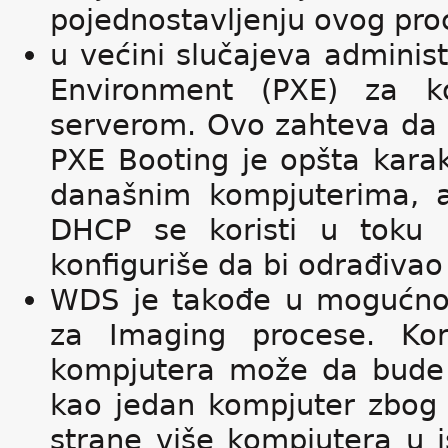
pojednostavljenju ovog pro
u većini slučajeva administ
Environment (PXE) za k
serverom. Ovo zahteva da 
PXE Booting je opšta karak
današnim kompjuterima, 
DHCP se koristi u toku
konfiguriše da bi odrađivao 
WDS je takođe u mogućnost
za Imaging procese. Kor
kompjutera može da bude 
kao jedan kompjuter zbog 
strane više kompjutera u 