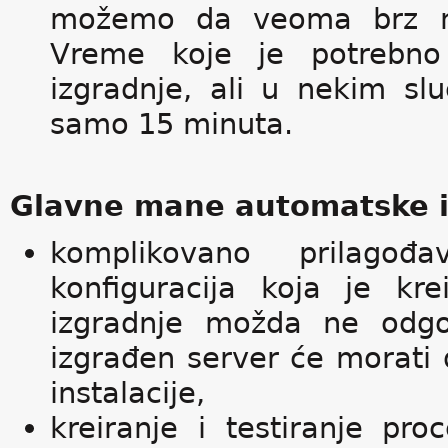
možemo da veoma brz na
Vreme koje je potrebno
izgradnje, ali u nekim sl
samo 15 minuta.
Glavne mane automatske i
komplikovano prilagođa
konfiguracija koja je kre
izgradnje možda ne odgo
izgrađen server će morati
instalacije,
kreiranje i testiranje pr