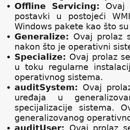
Offline Servicing:
Ovaj p
postavki u postojeći WM
Windows pakete kao što su 
Generalize:
Ovaj prolaz s
nakon što je operativni sis
Specialize:
Ovaj prolaz se 
u toku regularne instalaci
operativnog sistema.
auditSystem:
Ovaj prolaz 
uređaja u generalizov
specijalizacije sistema. 
generalizovanog operativn
auditUser:
Ovaj prolaz se 