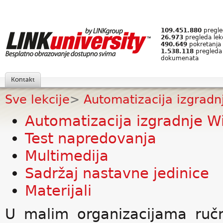
109.451.880
pregled
26.973
pregleda lek
490.649
pokretanja 
1.538.118
pregleda
dokumenata
Kontakt
Sve lekcije
>
Automatizacija izgrad
Automatizacija izgradnje 
Test napredovanja
Multimedija
Sadržaj nastavne jedinice
Materijali
U malim organizacijama ručn