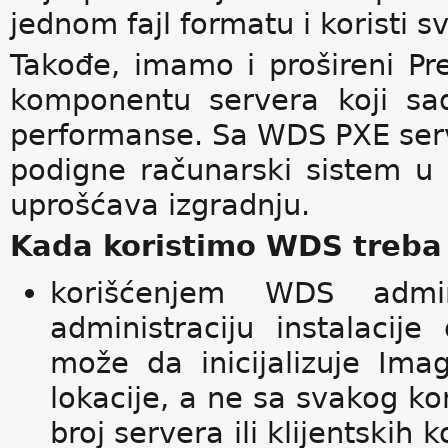
jednom fajl formatu i koristi 
Takođe, imamo i prošireni Pr
komponentu servera koji sa
performanse. Sa WDS PXE ser
podigne računarski sistem u i
uprošćava izgradnju.
Kada koristimo WDS treba
korišćenjem WDS admin
administraciju instalacije
može da inicijalizuje Ima
lokacije, a ne sa svakog ko
broj servera ili klijentski