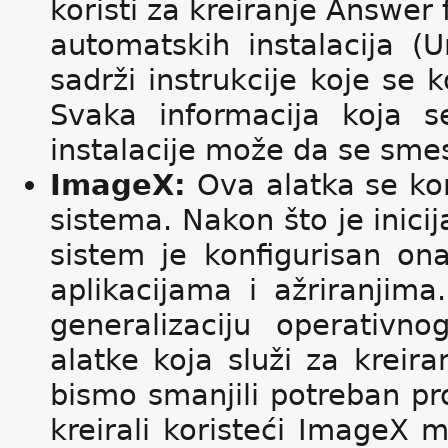
koristi za kreiranje Answer 
automatskih instalacija (U
sadrži instrukcije koje se 
Svaka informacija koja 
instalacije može da se smes
ImageX:
Ova alatka se kor
sistema. Nakon što je inicij
sistem je konfigurisan on
aplikacijama i ažriranjim
generalizaciju operativn
alatke koja služi za kreir
bismo smanjili potreban pr
kreirali koristeći ImageX 