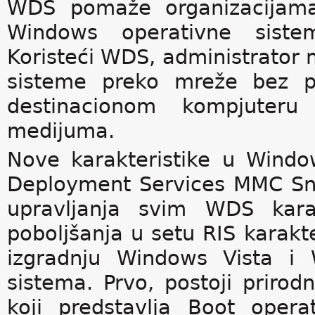
WDS pomaže organizacijama 
Windows operativne sistem
Koristeći WDS, administrator
sisteme preko mreže bez po
destinacionom kompjuteru 
medijuma.
Nove karakteristike u Wind
Deployment Services MMC Sna
upravljanja svim WDS kara
poboljšanja u setu RIS karakt
izgradnju Windows Vista i 
sistema. Prvo, postoji priro
koji predstavlja Boot oper