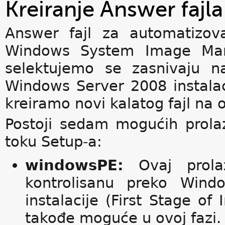
Kreiranje Answer fajla
Answer fajl za automatizovan
Windows System Image Man
selektujemo se zasnivaju na
Windows Server 2008 instal
kreiramo novi kalatog fajl na 
Postoji sedam mogućih prola
toku Setup-a:
windowsPE:
Ovaj prolaz
kontrolisanu preko Win
instalacije (First Stage of 
takođe moguće u ovoj fazi.