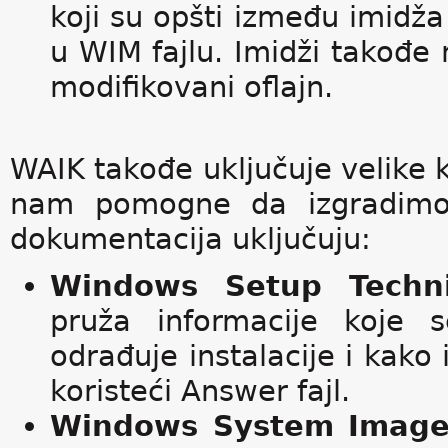
koji su opšti između imidža
u WIM fajlu. Imidži takođ
modifikovani oflajn.
WAIK takođe uključuje velike 
nam pomogne da izgradimo 
dokumentacija uključuju:
Windows Setup Techni
pruža informacije koje
odrađuje instalacije i kako
koristeći Answer fajl.
Windows System Image 