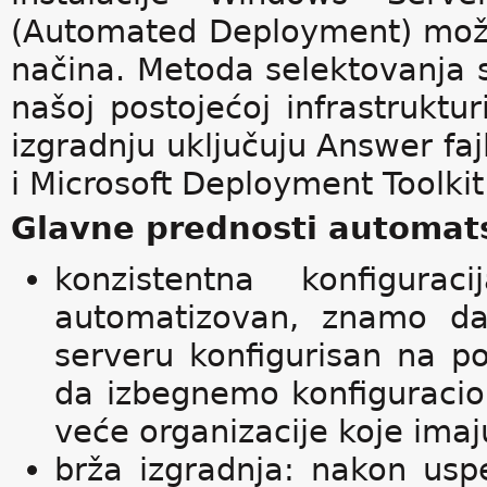
(Automated Deployment) može 
načina. Metoda selektovanja 
našoj postojećoj infrastrukt
izgradnju uključuju Answer f
i Microsoft Deployment Toolkit
Glavne prednosti automats
konzistentna konfigura
automatizovan, znamo da
serveru konfigurisan na p
da izbegnemo konfiguracio
veće organizacije koje imaju
brža izgradnja: nakon usp