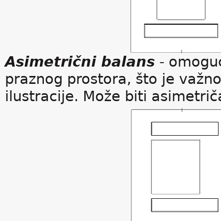
Asimetrični balans
- omoguć
praznog prostora, što je važno
ilustracije. Može biti asimetriča