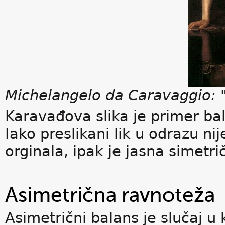
Michelangelo da Caravaggio: 
Karavađova slika je primer bal
Iako preslikani lik u odrazu nij
orginala, ipak je jasna simetri
Asimetrična ravnoteža
Asimetrični balans je slučaj 