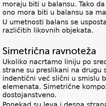
moraju biti u balansu. Tako da
ono mora biti u balansu sa m
U umetnosti balans se uspost
različitih likovnih objekata.
Simetrična ravnoteža
Ukoliko nacrtamo liniju po sred
strane su preslikani na drugu 
indentični već slični u smislu 
elemenata. Simetrične kompozi
dostojanstveno.
Ponekad su leva i desna stran