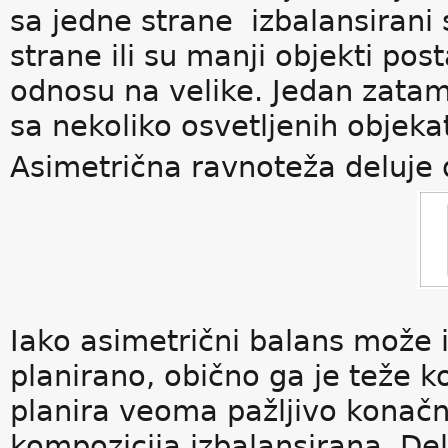
sa jedne strane izbalansirani
strane ili su manji objekti pos
odnosu na velike. Jedan zataml
sa nekoliko osvetljenih objeka
Asimetrična ravnoteža deluje 
Iako asimetrični balans može i
planirano, obično ga je teže k
planira veoma pažljivo konačni
kompozicija izbalansirana. Del