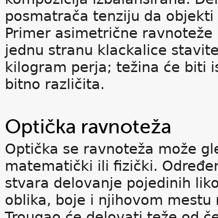
posmatrača tenziju da objekti 
Primer asimetrične ravnoteže
jednu stranu klackalice stavit
kilogram perja; težina će biti is
bitno različita.
Optička ravnoteža
Optička se ravnoteža može gle
matematički ili fizički. Određ
stvara delovanje pojedinih lik
oblika, boje i njihovom mestu 
Trougao će delovati teže od č