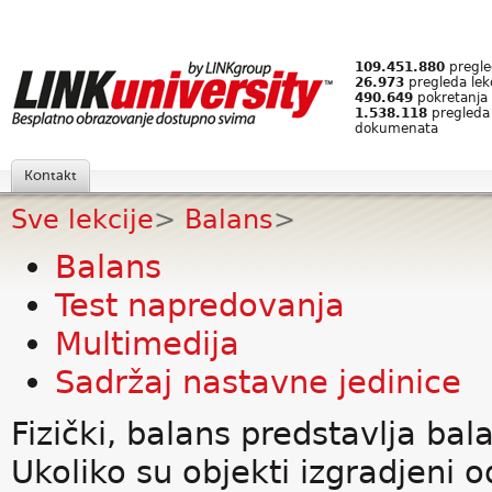
109.451.880
pregled
26.973
pregleda lek
490.649
pokretanja 
1.538.118
pregleda
dokumenata
Kontakt
Sve lekcije
>
Balans
>
Balans
Test napredovanja
Multimedija
Sadržaj nastavne jedinice
Fizički, balans predstavlja ba
Ukoliko su objekti izgradjeni o