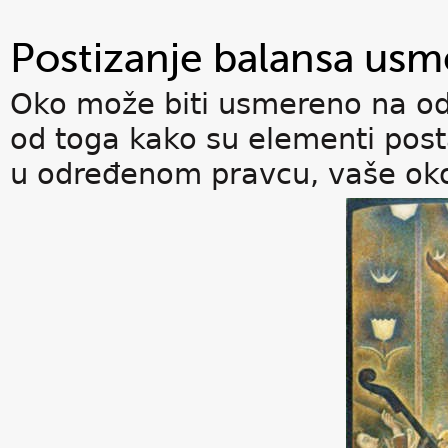
Postizanje balansa us
Oko može biti usmereno na odr
od toga kako su elementi postav
u određenom pravcu, vaše oko 