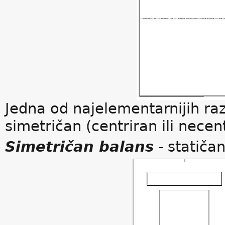
Jedna od najelementarnijih razl
simetričan (centriran ili necent
Simetričan balans
- statičan