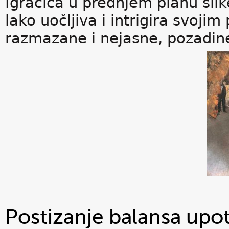
Igračica u prednjem planu sli
lako uočljiva i intrigira svoj
razmazane i nejasne, pozadine
Postizanje balansa upo