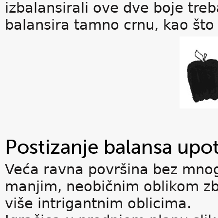
izbalansirali ove dve boje tre
balansira tamno crnu, kao što
Postizanje balansa upo
Veća ravna površina bez mnogo
manjim, neobičnim oblikom zb
više intrigantnim oblicima.