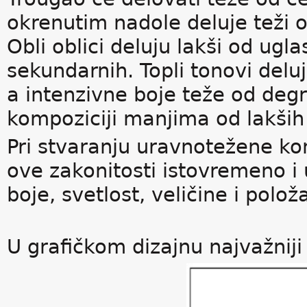
okrenutim nadole deluje teži 
Obli oblici deluju lakši od ugl
sekundarnih. Topli tonovi deluj
a intenzivne boje teže od degra
kompoziciji manjima od lakših
Pri stvaranju uravnotežene kom
ove zakonitosti istovremeno i 
boje, svetlost, veličine i pol
U grafičkom dizajnu najvažniji 