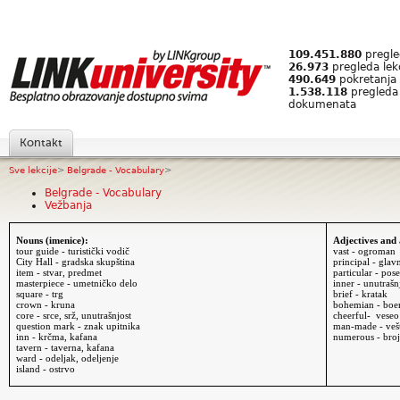
109.451.880
pregled
26.973
pregleda lek
490.649
pokretanja 
1.538.118
pregleda
dokumenata
Kontakt
Sve lekcije
>
Belgrade - Vocabulary
>
Belgrade - Vocabulary
Vežbanja
Nouns (imenice):
Adjectives and
tour guide - turistički vodič
vast - ogroman
City Hall - gradska skupština
principal - glav
item - stvar, predmet
particular - pos
masterpiece - umetničko delo
inner - unutrašn
square - trg
brief - kratak
crown - kruna
bohemian - boe
core - srce, srž, unutrašnjost
cheerful- veseo
question mark - znak upitnika
man-made - vešt
inn -
krčma
, kafana
numerous - broj
tavern - taverna, kafana
ward - odeljak, odeljenje
island - ostrvo