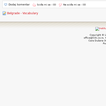
Dodaj komentar
Sviđa mi se -
(0)
Ne sviđa mi se -
(0)
Belgrade - Vocabulary
Copyright © L
office@link.co.rs,
Cara Dušana 34
Po