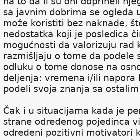
na to da li su oni doprineli n
sa javnim dobrima se ogleda 
može koristiti bez naknade, š
nedostatka koji je posledica či
mogućnosti da valorizuju rad koj
razmišljaju o tome da podele 
odluku o tome donose na osno
deljenja: vremena i/ili napora
podeli svoja znanja sa ostali
Čak i u situacijama kada je pe
strane određenog pojedinca vi
određeni pozitivni motivatori k