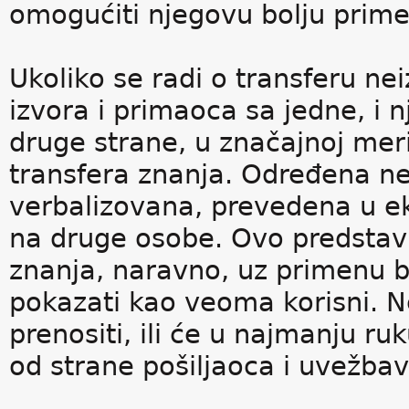
omogućiti njegovu bolju prim
Ukoliko se radi o transferu n
izvora i primaoca sa jedne, i 
druge strane, u značajnoj mer
transfera znanja. Određena ne
verbalizovana, prevedena u eks
na druge osobe. Ovo predsta
znanja, naravno, uz primenu b
pokazati kao veoma korisni. 
prenositi, ili će u najmanju r
od strane pošiljaoca i uvežba