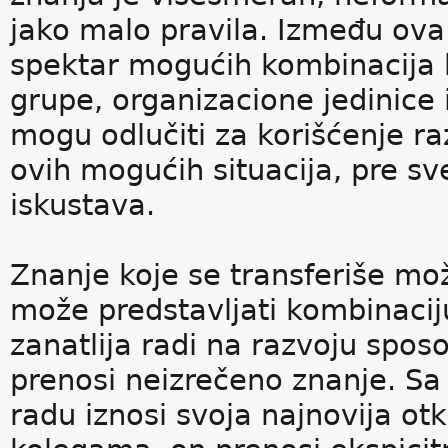
jako malo pravila. Između ova
spektar mogućih kombinacija k
grupe, organizacione jedinice i
mogu odlučiti za korišćenje razl
ovih mogućih situacija, pre sv
iskustava.
Znanje koje se transferiše može
može predstavljati kombinacij
zanatlija radi na razvoju spos
prenosi neizrečeno znanje. Sa
radu iznosi svoja najnovija otk