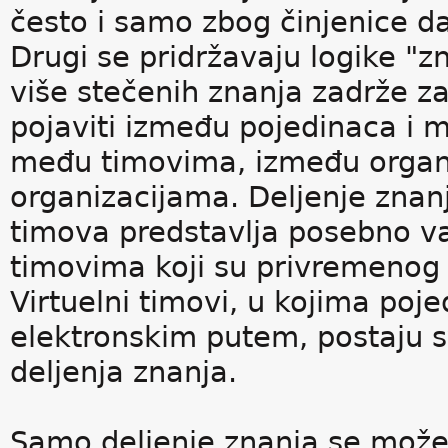
često i samo zbog činjenice da 
Drugi se pridržavaju logike "z
više stečenih znanja zadrže z
pojaviti između pojedinaca i 
među timovima, između organi
organizacijama. Deljenje zna
timova predstavlja posebno va
timovima koji su privremenog k
Virtuelni timovi, u kojima poj
elektronskim putem, postaju s
deljenja znanja.
Samo deljenje znanja se može 