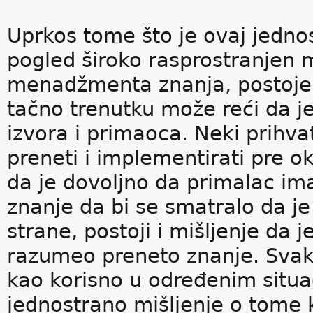
Uprkos tome što je ovaj jednosm
pogled široko rasprostranjen 
menadžmenta znanja, postoje r
tačno trenutku može reći da j
izvora i primaoca. Neki prihva
preneti i implementirati pre o
da je dovoljno da primalac im
znanje da bi se smatralo da je
strane, postoji i mišljenje da j
razumeo preneto znanje. Svak
kao korisno u određenim situa
jednostrano mišljenje o tome ko