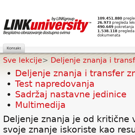
109.451.880
pregled
26.973
pregleda lek
490.649
pokretanja 
1.538.118
pregleda
dokumenata
Kontakt
Sve lekcije
>
Deljenje znanja i trans
Deljenje znanja i transfer z
Test napredovanja
Sadržaj nastavne jedinice
Multimedija
Deljenje znanja je od kritične 
svoje znanje iskoriste kao res