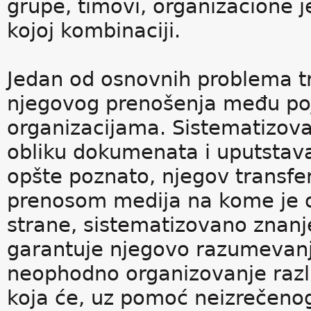
grupe, timovi, organizacione jed
kojoj kombinaciji.
Jedan od osnovnih problema tr
njegovog prenošenja među po
organizacijama. Sistematizova
obliku dokumenata i uputstava
opšte poznato, njegov transfer
prenosom medija na kome je o
strane, sistematizovano znanje
garantuje njegovo razumevanje
neophodno organizovanje razli
koja će, uz pomoć neizrečenog