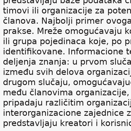
predstavljaju baze podataka či
timovi ili organizacije za pote
članova. Najbolji primer ovoga 
prakse. Mreže omogućavaju k
ili grupa pojedinaca koje, po pr
identifikovane. Informacione 
deljenja znanja: u prvom sluč
između svih delova organizacije
drugom slučaju, omogućavajuć
među članovima organizacije, 
pripadaju različitim organizac
interorganizacione zajednice 
predstavljaju kreatori i korisn