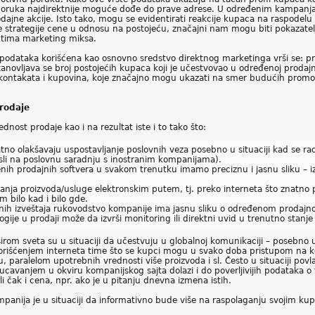
poruka najdirektnije moguće dođe do prave adrese. U određenim kampanj
dajne akcije. Isto tako, mogu se evidentirati reakcije kupaca na raspode
e strategije cene u odnosu na postojeću, značajni nam mogu biti pokazatel
mentima marketing miksa.
podataka korišćena kao osnovno sredstvo direktnog marketinga vrši se: pr
anovljava se broj postojećih kupaca koji je učestvovao u određenoj prodaj
kontakata i kupovina, koje značajno mogu ukazati na smer budućih promot
rodaje
dnost prodaje kao i na rezultat iste i to tako što:
o olakšavaju uspostavljanje poslovnih veza posebno u situaciji kad se radi 
li na poslovnu saradnju s inostranim kompanijama).
h prodajnih softvera u svakom trenutku imamo preciznu i jasnu sliku – iz
 proizvoda/usluge elektronskim putem, tj. preko interneta što znatno poj
m bilo kad i bilo gde.
nih izveštaja rukovodstvo kompanije ima jasnu sliku o određenom proda
ije u prodaji može da izvrši monitoring ili direktni uvid u trenutno stanje
irom sveta su u situaciji da učestvuju u globalnoj komunikaciji – posebno u
orišćenjem interneta time što se kupci mogu u svako doba pristupom na ko
 paralelom upotrebnih vrednosti više proizvoda i sl. Često u situaciji pov
ucavanjem u okviru kompanijskog sajta dolazi i do poverljivijih podataka o
i čak i cena, npr. ako je u pitanju dnevna izmena istih.
panija je u situaciji da informativno bude više na raspolaganju svojim kup