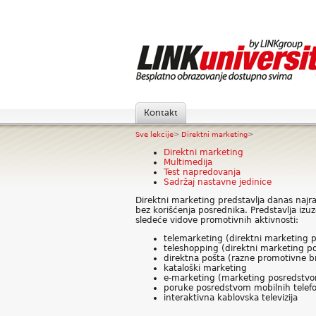
Kontakt
Sve lekcije
>
Direktni marketing
>
Direktni marketing
Multimedija
Test napredovanja
Sadržaj nastavne jedinice
Direktni marketing predstavlja danas najra
bez korišćenja posrednika. Predstavlja iz
sledeće vidove promotivnih aktivnosti:
telemarketing (direktni marketing 
teleshopping (direktni marketing pos
direktna pošta (razne promotivne bro
kataloški marketing
e-marketing (marketing posredstvo
poruke posredstvom mobilnih telef
interaktivna kablovska televizija