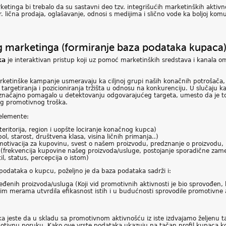
tinga bi trebalo da su sastavni deo tzv. integrišućih marketinških aktivno
 lična prodaja, oglašavanje, odnosi s medijima i slično vode ka boljoj ko
og marketinga (formiranje baza podataka kupaca
ka
je interaktivan pristup koji uz pomoć marketinških sredstava i kanala
etinške kampanje usmeravaju ka ciljnoj grupi naših konačnih potrošača,
targetiranja i pozicioniranja tržišta u odnosu na konkurenciju. U slučaju 
značajno pomagalo u detektovanju odgovarajućeg targeta, umesto da je t
og promotivnog troška.
elemente:
ritorija, region i uopšte lociranje konačnog kupca)
, starost, društvena klasa, visina ličnih primanja..)
otivacija za kupovinu, svest o našem proizvodu, predznanje o proizvodu, 
 (frekvencija kupovine našeg proizvoda/usluge, postojanje sporadične zame
il, status, percepcija o istom)
odataka o kupcu, poželjno je da baza podataka sadrži i:
nih proizvoda/usluga (Koji vid promotivnih aktivnosti je bio sprovođen, k
im merama utvrdila efikasnost istih i u budućnosti sprovodile promotivne 
ka jeste da u skladu sa promotivnom aktivnošću iz iste izdvajamo željenu t
tivnu poruku. Kako ove vrste podataka ukazuju na tačan profil kupaca koj