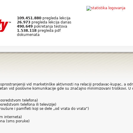
109.451.880
pregleda lekcija
26.973
pregleda lekcija danas
490.649
pokretanja testova
1.538.118
pregleda pdf
dokumenata
sprostranjeniji vid marketinške aktivnosti na relaciji prodavac-kupac, a o
uzetan vid poslovne komunikacije gde su značajno minimizovani troškovi. U
posredstvom telefona)
redstvom telefona ili televizije)
ušure i pamfleti koji se dele „od vrata do vrata“)
m interneta)
ona (sms poruke)