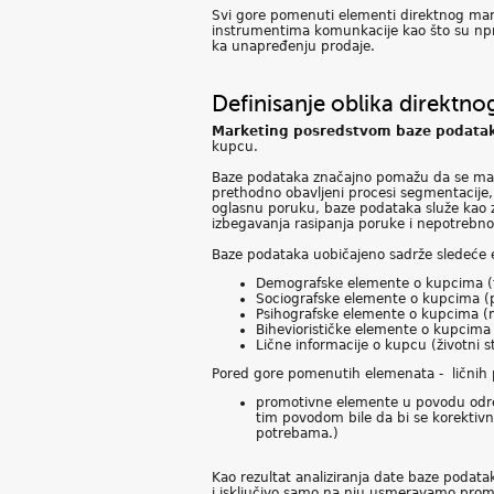
Svi gore pomenuti elementi direktnog marke
instrumentima komunkacije kao što su npr.
ka unapređenju prodaje.
Definisanje oblika direktn
Marketing posredstvom baze podata
kupcu.
Baze podataka značajno pomažu da se mark
prethodno obavljeni procesi segmentacije, 
oglasnu poruku, baze podataka služe kao 
izbegavanja rasipanja poruke i nepotrebn
Baze podataka uobičajeno sadrže sledeće 
Demografske elemente o kupcima (te
Sociografske elemente o kupcima (pol
Psihografske elemente o kupcima (m
Biheviorističke elemente o kupcima
Lične informacije o kupcu (životni st
Pored gore pomenutih elemenata - ličnih p
promotivne elemente u povodu određe
tim povodom bile da bi se korektivn
potrebama.)
Kao rezultat analiziranja date baze podata
i isključivo samo na nju usmeravamo promo