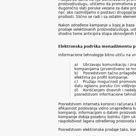
proizvod/uslugu, utičemo da promotivna 
dugoročno slati poruke vezane za date pro
npr. ako razmišljamo o postavci drugojačij
prošlosti. Slično se radi i sa ostalim ele
Nakon određene kampanje u kojoj je baza 
prodaje selektovanih proizvoda/usluga, ust
shodno tome anticipira stopa obnovljenih 
Elektronska podrška menadžmentu p
Informacione tehnologije bitno utiču na vre
a) Ubrzavaju komunikaciju i znatn
kompanijama (prvenstveno se mis
b) Posredstvom tačno prilagođeni
efektima po profit kompanije.
c) Pružaju mogućnost promovisanja
datu oglasnu poruku čini vidljivijo
d) Korišćenjem dnevnih i nedelj
posredstvom informacione tehnolog
Posredstvom interneta korisnici računara š
efikasnost poslovanja vidno unapređena k
kompaniji, informacijom o datom proizvodu,
kompanije dobija posebnu lozinku čijim uk
raspoloživost lagera određenog proizvoda il
Posredstvom elektronske prodaje tako, kom