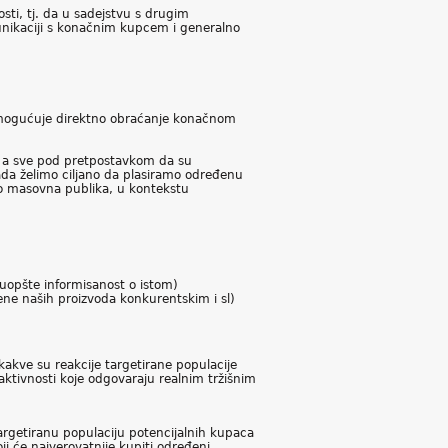
sti, tj. da u sadejstvu s drugim
munikaciji s konačnim kupcem i generalno
)
 omogućuje direktno obraćanje konačnom
 a sve pod pretpostavkom da su
kada želimo ciljano da plasiramo određenu
o masovna publika, u kontekstu
uopšte informisanost o istom)
ne naših proizvoda konkurentskim i sl)
akve su reakcije targetirane populacije
aktivnosti koje odgovaraju realnim tržišnim
argetiranu populaciju potencijalnih kupaca
i će najverovatnije kupiti određeni