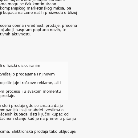
ama mogu se čak kontinuirano –
lu kompanijskog marketinškog miksa, pa
ji kupaca na cene naših proizvoda u bližoj
ocena obima i vrednosti prodaje, procena
noj akciji naspram poptuno novih, te
ivnih aktivnosti.
o fizički dislociranim
veštaj o prodajama i njihovim
eftinjuje troškove reklame, ali i
jnom procesu i u svakom momentu
 prodaje.
 sferi prodaje gde se smatra da je
mpanijski sajt snabdeti vestima o
lašćenih kupaca, dati ključni kupac od
 tačnom stanju kad je na primer u pitanju
cima. Elektronska prodaja tako uključuje: