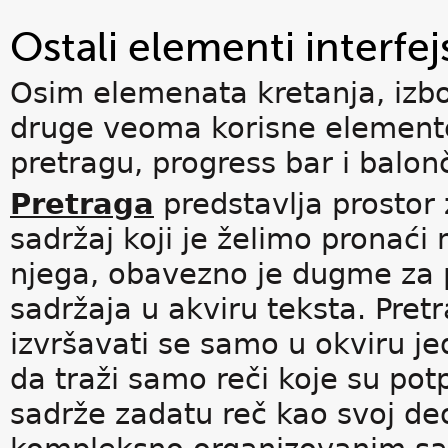
Ostali elementi interfej
Osim elemenata kretanja, izbora
druge veoma korisne elemente
pretragu, progress bar i balon
Pretraga
predstavlja prostor 
sadržaj koji je želimo pronaći n
njega, obavezno je dugme za p
sadržaja u akviru teksta. Pretr
izvršavati se samo u okviru je
da traži samo reči koje su pot
sadrže zadatu reč kao svoj de