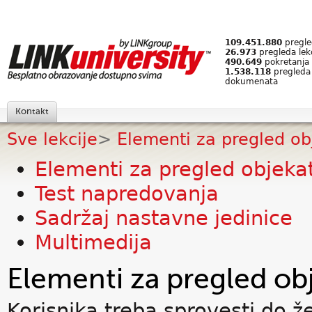
109.451.880
pregled
26.973
pregleda lek
490.649
pokretanja 
1.538.118
pregleda
dokumenata
Kontakt
Sve lekcije
>
Elementi za pregled ob
Elementi za pregled objeka
Test napredovanja
Sadržaj nastavne jedinice
Multimedija
Elementi za pregled ob
Korisnika treba sprovesti do že