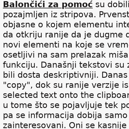
Balončići za pomoć
su dobil
pozajmljen iz stripova. Prvens
objasne o kojem elementu inter
da otkriju ranije da je dugme
novi elementi na koje se vrem
osetljivi na sam prelazak miša 
funkciju. Današnji tekstovi su 
bili dosta deskriptivniji. Dana
"copy", dok su ranije verzije is
selected text onto the clipboa
u tome što se pojavljuje tek
pa se informacija dobija sam
zainteresovani. Oni se kasnije