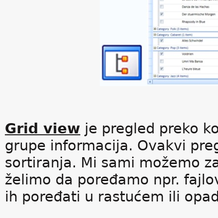
Grid view
je pregled preko k
grupe informacija. Ovakvi pr
sortiranja. Mi sami možemo za
želimo da poređamo npr. fajlov
ih poređati u rastućem ili op