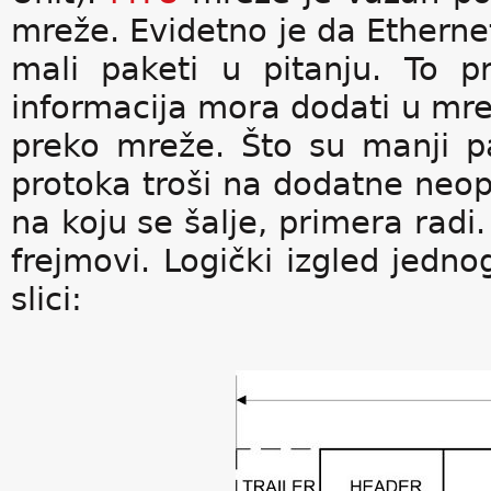
mreže. Evidetno je da Ethernet
mali paketi u pitanju. To p
informacija mora dodati u mre
preko mreže. Što su manji pa
protoka troši na dodatne neo
na koju se šalje, primera radi.
frejmovi. Logički izgled jedno
slici: