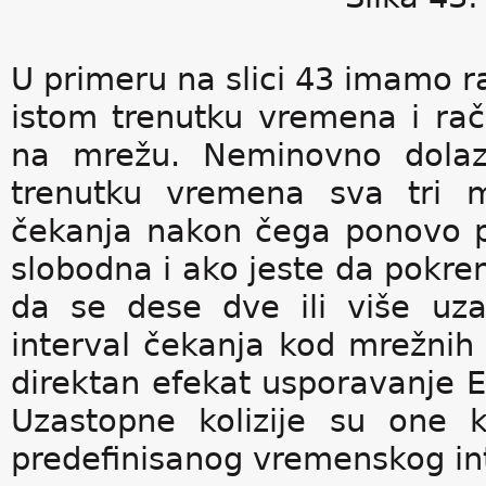
U primeru na slici 43 imamo r
istom trenutku vremena i rač
na mrežu. Neminovno dolazi
trenutku vremena sva tri m
čekanja nakon čega ponovo po
slobodna i ako jeste da pokre
da se dese dve ili više uza
interval čekanja kod mrežnih
direktan efekat usporavanje 
Uzastopne kolizije su one k
predefinisanog vremenskog in