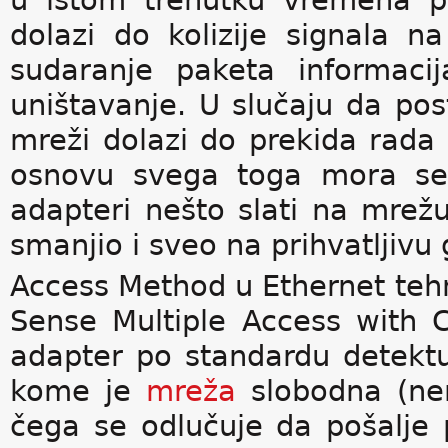
u istom trenutku vremena p
dolazi do kolizije signala na
sudaranje paketa informaci
uništavanje. U slučaju da post
mreži dolazi do prekida rad
osnovu svega toga mora se 
adapteri nešto slati na mrežu
smanjio i sveo na prihvatljivu 
Access Method u Ethernet tehn
Sense Multiple Access with C
adapter po standardu detektu
kome je
mreža
slobodna (ne
čega se odlučuje da pošalje 