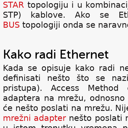
STAR
topologiju i u kombinacij
STP) kablove. Ako se Eth
BUS
topologiji onda se naravno
Kako radi Ethernet
Kada se opisuje kako radi n
definisati nešto što se na
pristupa). Access Method 
adaptera na mrežu, odnosno 
će nešto poslati na mrežu. Ni
mrežni adapter
nešto poslati