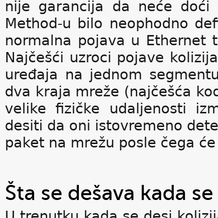
nije garancija da neće doći 
Method-u bilo neophodno defini
normalna pojava u Ethernet t
Najčešći uzroci pojave kolizija
uređaja na jednom segmentu 
dva kraja mreže (najčešća k
velike fizičke udaljenosti
desiti da oni istovremeno dete
paket na mrežu posle čega će d
Šta se dešava kada se 
U trenutku kada se desi kolizi