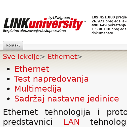
109.451.880
pregled
26.973
pregleda lek
490.649
pokretanja 
1.538.118
pregleda
dokumenata
Kontakt
Sve lekcije
>
Ethernet
>
Ethernet
Test napredovanja
Multimedija
Sadržaj nastavne jedinice
Ethernet tehnologija i protok
predstavnici
LAN
tehnologi