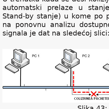
automatski prelaze u stanj
Stand-by stanje) u kome po p
na ponovnu analizu dostupno
signala je dat na sledećoj slici
Slika 43: