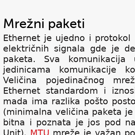
Mrežni paketi
Ethernet je ujedno i protokol 
električnih signala gde je d
paketa. Sva komunikacija
jedinicama komunikacije k
Veličina pojedinačnog mre
Ethernet standardom i izno
mada ima razlika pošto posto
(minimalna veličina paketa je 
bitna i poznata je jos pod
Unit).
MTU
mreže je važan pod