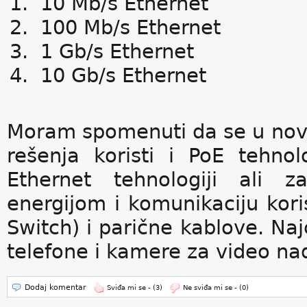
10 Mb/s Ethernet
100 Mb/s Ethernet
1 Gb/s Ethernet
10 Gb/s Ethernet
Moram spomenuti da se u nov
rešenja koristi i PoE tehno
Ethernet tehnologiji ali z
energijom i komunikaciju kori
Switch) i parične kablove. Na
telefone i kamere za video na
Dodaj komentar
Sviđa mi se -
(3)
Ne sviđa mi se -
(0)