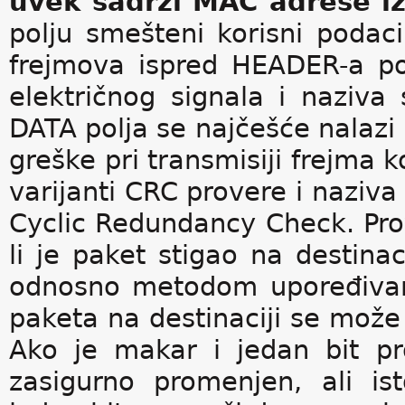
uvek sadrži MAC adrese iz
polju smešteni korisni podaci
frejmova ispred HEADER-a pos
električnog signala i naziva
DATA polja se najčešće nalazi n
greške pri transmisiji frejma 
varijanti CRC provere i naziv
Cyclic Redundancy Check. Prov
li je paket stigao na destina
odnosno metodom upoređivanj
paketa na destinaciji se može o
Ako je makar i jedan bit p
zasigurno promenjen, ali i