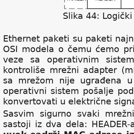
Slika 44: Logički
Ethernet paketi su paketi naj
OSI modela o čemu ćemo prič
veze sa operativnim siste
kontroliše mrežni adapter (m
sa mrežom nije ugrađena u 
operativni sistem pošalje p
konvertovati u električne sign
Sasvim sigurno svaki mrežn
sastoji iz dva dela: HEADER