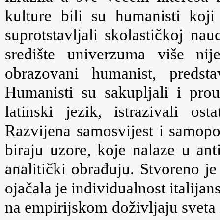
kulture bili su humanisti ko
suprotstavljali skolastičkoj nau
središte univerzuma više ni
obrazovani humanist, predsta
Humanisti su sakupljali i prouč
latinski jezik, istrazivali ost
Razvijena samosvijest i samop
biraju uzore, koje nalaze u ant
analitički obrađuju. Stvoreno j
ojačala je individualnost italij
na empirijskom doživljaju sveta