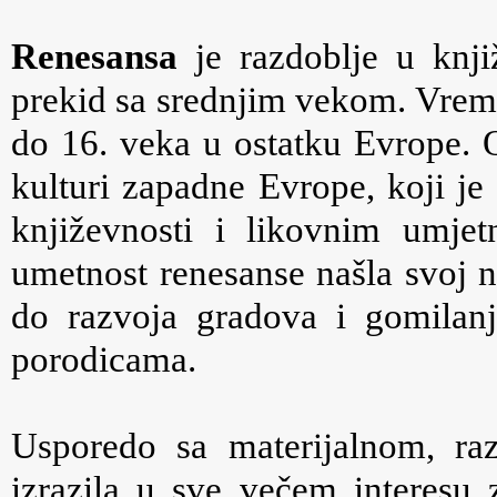
Renesansa
je razdoblje u knji
prekid sa srednjim vekom. Vremen
do 16. veka u ostatku Evrope. O
kulturi zapadne Evrope, koji je 
književnosti i likovnim umjetn
umetnost renesanse našla svoj naj
do razvoja gradova i gomilan
porodicama.
Usporedo sa materijalnom, raz
izrazila u sve večem interesu 