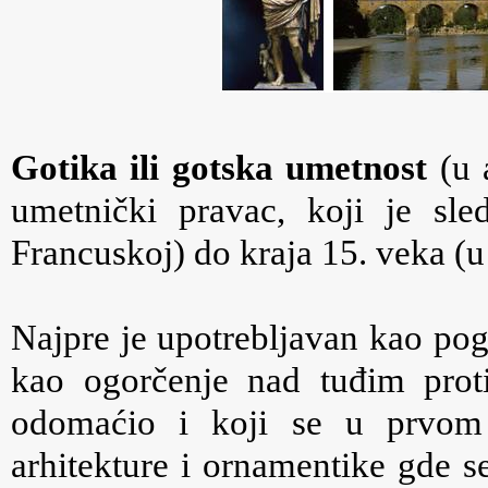
Gotika ili gotska umetnost
(u a
umetnički pravac, koji je sl
Francuskoj) do kraja 15. veka (u 
Najpre je upotrebljavan kao pogrd
kao ogorčenje nad tuđim prot
odomaćio i koji se u prvom 
arhitekture i ornamentike gde s