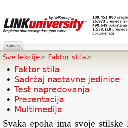
109.451.880
pregled
26.973
pregleda lek
490.649
pokretanja 
1.538.118
pregleda
dokumenata
Kontakt
Sve lekcije
>
Faktor stila
>
Faktor stila
Sadržaj nastavne jedinice
Test napredovanja
Prezentacija
Multimedija
Svaka epoha ima svoje stilske k