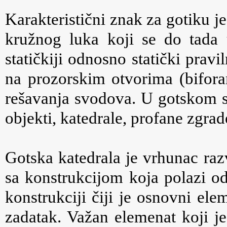
Karakteristični znak za gotiku je
kružnog luka koji se do tada
statičkiji odnosno statički pravi
na prozorskim otvorima (biforam
rešavanja svodova. U gotskom sti
objekti, katedrale, profane zgrad
Gotska katedrala je vrhunac raz
sa konstrukcijom koja polazi od
konstrukciji čiji je osnovni el
zadatak. Važan elemenat koji je