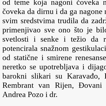
od teme koja nagoni čoveka na
čoveka da dirnu i da ga nagone n
svim sredstvima trudila da zadr
primenjivao sve ono što je bi
svetlosti i senke i težio da 
potencirala snažnom gestikulac
od statične i smirene renesanse
neretko se upotrebljava i dijag
barokni slikari su
Karavađo
,
Rembrant van Rijen
,
Ðovani 
Andrea Pozo
i dr.