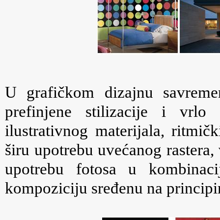
U grafičkom dizajnu savremeni
prefinjene stilizacije i vrl
ilustrativnog materijala, ritmič
širu upotrebu uvećanog rastera,
upotrebu fotosa u kombinacij
kompoziciju sređenu na princip