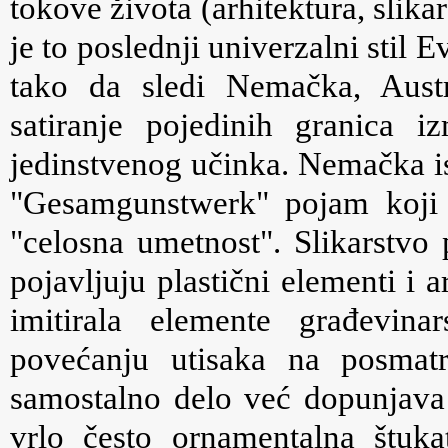
tokove života (arhitektura, slikar
je to poslednji univerzalni stil Ev
tako da sledi Nemačka, Austri
satiranje pojedinih granica i
jedinstvenog učinka. Nemačka is
"Gesamgunstwerk" pojam koji
"celosna umetnost". Slikarstvo p
pojavljuju plastični elementi i a
imitirala elemente građevinar
povećanju utisaka na posmatr
samostalno delo već dopunjava s
vrlo često ornamentalna štukat