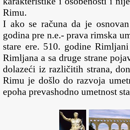
karakteristike i osobenosti i ni
Rimu.
I ako se računa da je osnova
godina pre n.e.- prava rimska ume
stare ere. 510. godine Rimljani
Rimljana a sa druge strane pojavi
dolazeći iz različitih strana, d
Rimu je došlo do razvoja umetno
epoha prevashodno umetnost sta