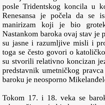
posle Tridentskog koncila u k
Renesansa je počela da se i
manirizam koji je bio grote
Nastankom baroka ovaj stav je p
su jasne i razumljive misli i p
toga se često govori o katoličko
su stvorili relativno koncizan j
predstavnik umetničkog pravca
baroku je neosporno
Mikelanđel
Tokom 17. i 18. veka se barok