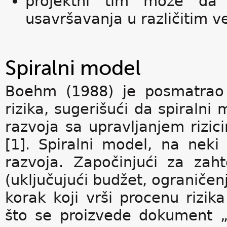
projektni tim može da s
usavršavanja u različitim v
Spiralni model
Boehm (1988) je posmatrao r
rizika, sugerišući da spiraln
razvoja sa upravljanjem rizici
[1]. Spiralni model, na neki
razvoja. Započinjući za za
(uključujući budžet, ograničenj
korak koji vrši procenu rizika
što se proizvede dokument „p