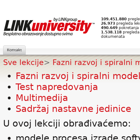
109.451.880
pregled
26.973
pregleda lek
490.649
pokretanja 
1.538.118
pregleda
dokumenata
Kontakt
Sve lekcije
>
Fazni razvoj i spiralni
Fazni razvoj i spiralni mode
Test napredovanja
Multimedija
Sadržaj nastavne jedinice
U ovoj lekciji obrađivaćemo:
modele procesa izrade soft