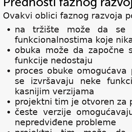
Prednosti faznog razvo
Ovakvi oblici faznog razvoja po
na tržište može da se 
funkcionalnostima koje nika
obuka može da započne s
funkcije nedostaju
proces obuke omogućava 
se izvršavaju neke funkci
kasnijim verzijama
projektni tim je otvoren za 
česte verzije omogućavaj
nepredviđene probleme