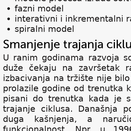
fazni model
interativni i inkrementalni 
spiralni model
Smanjenje trajanja cikl
U ranim godinama razvoja sof
duže čekaju na završetak r
izbacivanja na tržište nije bi
prolazile godine od trenutka 
pisani do trenutka kada je s
trajanje ciklusa. Današnja p
duga kašnjenja, a naruči
funkcionalnost. Npr. u 199