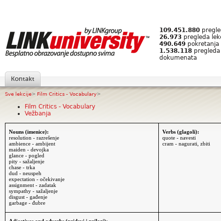
109.451.880
pregled
26.973
pregleda lek
490.649
pokretanja 
1.538.118
pregleda
dokumenata
Kontakt
Sve lekcije
>
Film Critics - Vocabulary
>
Film Critics - Vocabulary
Vežbanja
Nouns (imenice):
Verbs (glagoli):
resolution - razrešenje
quote - navesti
ambience - ambijent
cram - nagurati, zbiti
maiden - devojka
glance - pogled
pity - sažaljenje
chase - trka
dud - neuspeh
expectation - očekivanje
assignment - zadatak
sympathy - sažaljenje
disgust - gađenje
garbage - đubre