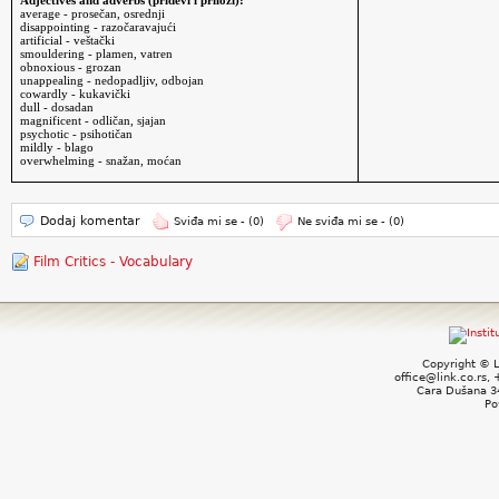
Adjectives and adverbs (pridevi i prilozi):
average - prosečan, osrednji
disappointing - razočaravajući
artificial - veštački
smouldering - plamen, vatren
obnoxious - grozan
unappealing - nedopadljiv, odbojan
cowardly - kukavički
dull - dosadan
magnificent - odličan, sjajan
psychotic - psihotičan
mildly - blago
overwhelming - snažan, moćan
Dodaj komentar
Sviđa mi se -
(0)
Ne sviđa mi se -
(0)
Film Critics - Vocabulary
Copyright © L
office@link.co.rs,
Cara Dušana 34
Po