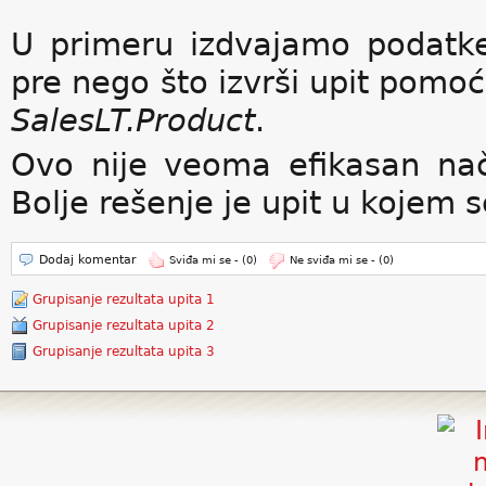
U primeru izdvajamo podatk
pre nego što izvrši upit pomoć
SalesLT.Product
.
Ovo nije veoma efikasan nač
Bolje rešenje je upit u kojem s
Dodaj komentar
Sviđa mi se -
(0)
Ne sviđa mi se -
(0)
Grupisanje rezultata upita 1
Grupisanje rezultata upita 2
Grupisanje rezultata upita 3