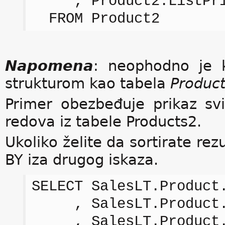
, Product2.ListPri
FROM Product2
Napomena
: neophodno je k
strukturom kao tabela
Produc
Primer obezbeđuje prikaz svi
redova iz tabele Products2.
Ukoliko želite da sortirate re
BY iza drugog iskaza.
SELECT SalesLT.Product
, SalesLT.Product.
, SalesLT.Product.L