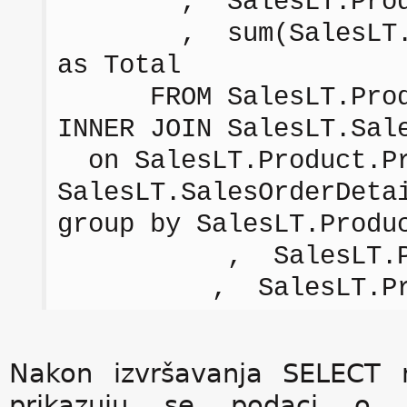
, SalesLT.Product
, sum(SalesLT.Sale
as Total
FROM SalesLT.Prod
INNER JOIN SalesLT.Sal
on SalesLT.Product.Pr
SalesLT.SalesOrderDeta
group by SalesLT.Produ
, SalesLT.Prod
, SalesLT.Produc
Nakon izvršavanja SELECT
prikazuju se podaci o 