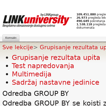
109.451.880
pregled
26.973
pregleda lek
490.649
pokretanja 
1.538.118
pregleda
dokumenata
Kontakt
Sve lekcije
>
Grupisanje rezultata up
Grupisanje rezultata upita
Test napredovanja
Multimedija
Sadržaj nastavne jedinice
Odredba GROUP BY
Odredba GROUP BY se koisti z