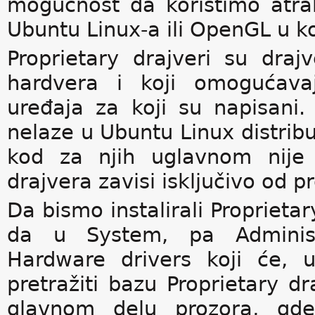
mogućnost da koristimo atra
Ubuntu Linux-a ili OpenGL u 
Proprietary drajveri su draj
hardvera i koji omogućavaj
uređaja za koji su napisani.
nelaze u Ubuntu Linux distribu
kod za njih uglavnom nije 
drajvera zavisi isključivo od p
Da bismo instalirali Proprietar
da u System, pa Administ
Hardware drivers koji će, 
pretražiti bazu Proprietary dra
glavnom delu prozora, gd