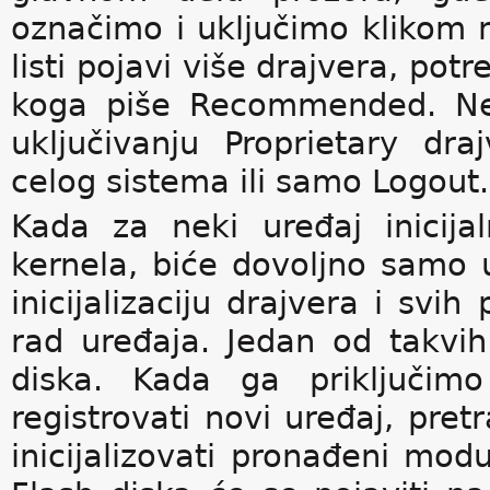
označimo i uključimo klikom 
listi pojavi više drajvera, potr
koga piše Recommended. Nek
uključivanju Proprietary dra
celog sistema ili samo Logout.
Kada za neki uređaj inicija
kernela, biće dovoljno samo u
inicijalizaciju drajvera i sv
rad uređaja. Jedan od takvih
diska. Kada ga priključim
registrovati novi uređaj, pret
inicijalizovati pronađeni mod