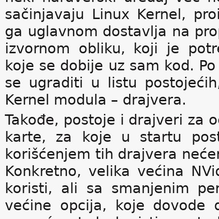
sačinjavaju Linux Kernel, p
ga uglavnom dostavlja na pr
izvornom obliku, koji je pot
koje se dobije uz sam kod. P
se ugraditi u listu postojeći
Kernel modula – drajvera.
Takođe, postoje i drajveri za
karte, za koje u startu post
korišćenjem tih drajvera nećem
Konkretno, velika većina NVi
koristi, ali sa smanjenim p
većine opcija, koje dovode