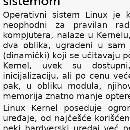
sistemom
Operativni sistem Linux je k
neophodni za pravilan rad
kompjutera, nalaze u Kernelu,
dva oblika, ugrađeni u sam k
(dinamički) koji se učitavaju p
Kernel, uvek su dostupn
inicijalizaciju, ali po cenu v
pak, u obliku modula, njihova 
memorija znatno manje optere
Linux Kernel poseduje ogro
uređaje, od najčešće korišćen
neki hardverski uređaj već n