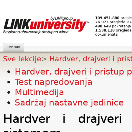
109.451.880
pregled
26.973
pregleda lek
490.649
pokretanja 
1.538.118
pregleda
dokumenata
Kontakt
Sve lekcije
>
Hardver, drajveri i pri
Hardver, drajveri i pristup 
Test napredovanja
Multimedija
Sadržaj nastavne jedinice
Hardver i drajveri