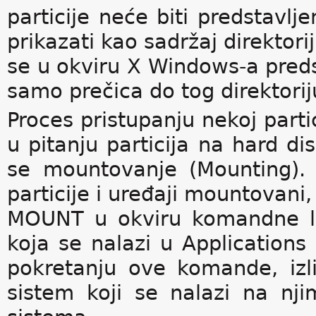
particije neće biti predstavl
prikazati kao sadržaj direktor
se u okviru X Windows-a predsta
samo prečica do tog direktori
Proces pristupanju nekoj partici
u pitanju particija na hard dis
se mountovanje (Mounting).
particije i uređaji mountovan
MOUNT u okviru komandne li
koja se nalazi u Applications
pokretanju ove komande, izlis
sistem koji se nalazi na nji