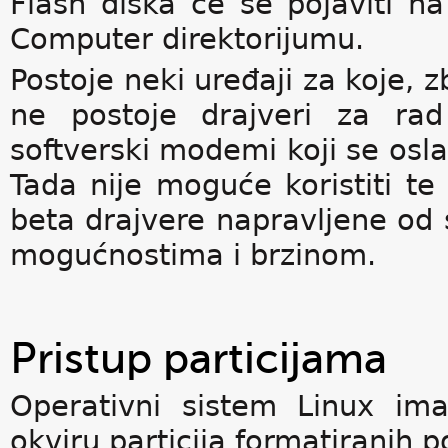
Flash diska će se pojaviti n
Computer direktorijumu.
Postoje neki uređaji za koje, z
ne postoje drajveri za ra
softverski modemi koji se osl
Tada nije moguće koristiti te 
beta drajvere napravljene od 
mogućnostima i brzinom.
Pristup particijama
Operativni sistem Linux im
okviru particija formatiranih