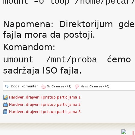
mount –o loop /home/petar
Napomena: Direktorijum gde
fajla mora da postoji.
Komandom:
ćemo un
umount /mnt/proba
sadržaja ISO fajla.
Dodaj komentar
Sviđa mi se -
(1)
Ne sviđa mi se -
(0)
Hardver, drajveri i pristup particijama 1
Hardver, drajveri i pristup particijama 2
Hardver, drajveri i pristup particijama 3