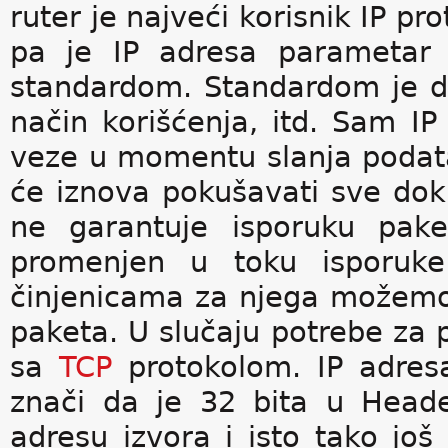
ruter je najveći korisnik IP pr
pa je IP adresa parametar I
standardom. Standardom je de
način korišćenja, itd. Sam IP
veze u momentu slanja podatak
će iznova pokušavati sve dok 
ne garantuje isporuku pake
promenjen u toku isporuke 
činjenicama za njega možemo r
paketa. U slučaju potrebe za 
sa
TCP
protokolom. IP adresa
znači da je 32 bita u Heade
adresu izvora i isto tako još