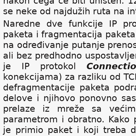
nakon čega će biti uništen. 1
se neke od najdužih ruta na i
Naredne dve funkcije IP pro
paketa i fragmentacija paketa.
na određivanje putanje prenos
ali bez predhodno uspostavlj
je IP protokol
Connectio
konekcijama) za razliku od TCP
defragmentacije paketa pod
delove i njihovo ponovno sas
prelaze iz mreže sa već
parametrom i obratno. Kako po
je primio paket i koji treba