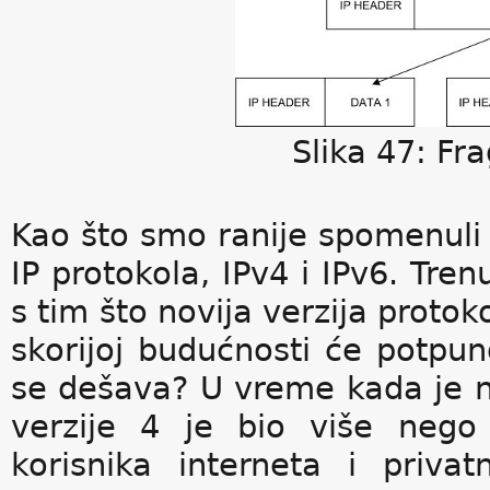
Slika 47: Fr
Kao što smo ranije spomenuli 
IP protokola, IPv4 i IPv6. Tr
s tim što novija verzija protok
skorijoj budućnosti će potpuno
se dešava? U vreme kada je na
verzije 4 je bio više nego
korisnika interneta i priva