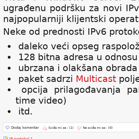
ugrađenu podršku za novi IPv6
najpopularniji klijentski opera
Neke od prednosti IPv6 protok
daleko veći opseg raspolož
128 bitna adresa u odnosu 
ubrzana i olakšana obrada 
paket sadrzi
Multicast
polj
opcija prilagođavanja pa
time video)
itd.
Dodaj komentar
Sviđa mi se -
(1)
Ne sviđa mi se -
(0)