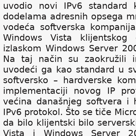
uvodio novi IPv6 standard k
dodelama adresnih opsega mn
vodeća softverska kompanij
Windows Vista klijentskog
izlaskom Windows Server 200
Na taj način su zaokružili 
uvodeći ga kao standard u sv
softversko – hardverske kom
implementaciji novog IP pr
većina današnjeg softvera i
IPv6 protokol. Što se tiče Mic
da bilo klijentski bilo servers
Vista i Windows Server 20