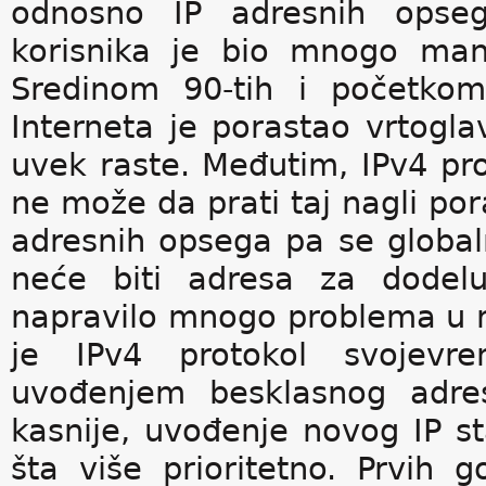
odnosno IP adresnih opsega
korisnika je bio mnogo manj
Sredinom 90-tih i početkom
Interneta je porastao vrtogl
uvek raste. Međutim, IPv4 prot
ne može da prati taj nagli po
adresnih opsega pa se globaln
neće biti adresa za dodelu
napravilo mnogo problema u r
je IPv4 protokol svojevr
uvođenjem besklasnog adres
kasnije, uvođenje novog IP s
šta više prioritetno. Prvih