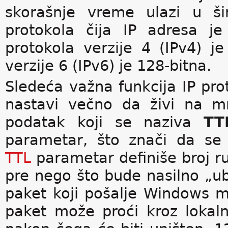
skorašnje vreme ulazi u ši
protokola čija IP adresa j
protokola verzije 4 (IPv4) j
verzije 6 (IPv6) je 128-bitna.
Sledeća važna funkcija IP pro
nastavi večno da živi na m
podatak koji se naziva
TT
parametar, što znači da se
TTL
parametar definiše broj r
pre nego što bude nasilno „ub
paket koji pošalje Windows m
paket može proći kroz lokal