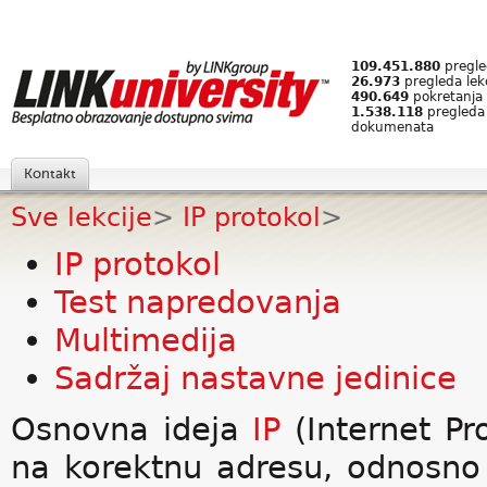
109.451.880
pregled
26.973
pregleda lek
490.649
pokretanja 
1.538.118
pregleda
dokumenata
Kontakt
Sve lekcije
>
IP protokol
>
IP protokol
Test napredovanja
Multimedija
Sadržaj nastavne jedinice
Osnovna ideja
IP
(Internet Pr
na korektnu adresu, odnosno 